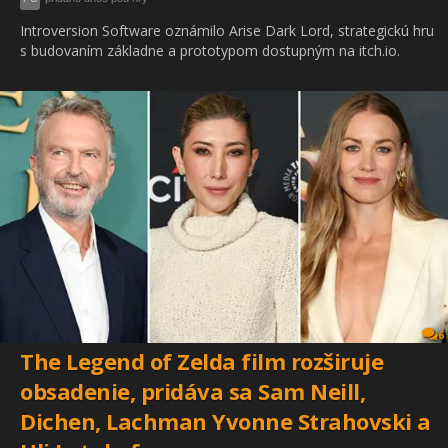
Introversion Software oznámilo Arise Dark Lord, strategickú hru
s budovaním základne a prototypom dostupným na itch.io.
6
The Legend of Zelda film rozširuje
obsadenie, pridáva sa Sam Neill,
Dichen, Lachman Yvonne Strahovski a