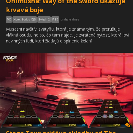
Onimusha: Way of the Sword ukazuje
krvavé boje
pridané dnes
PC
Xbox Series X|S
Switch 2
PS5
Musashi navštívi svätyňu, ktorá je známa tým, že prerušuje
vlákná osudu, no to, čo tam nájde, je zvrátená bytosť, ktorá loví
nevinných ľudí, ktorí žiadajú o splnenie želaní.
1