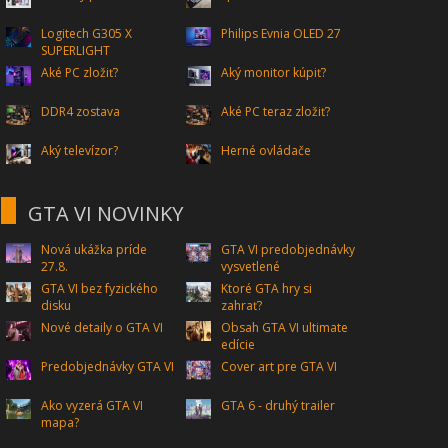
Logitech G305 X
Philips Evnia OLED 27
SUPERLIGHT
Aké PC zložiť?
Aký monitor kúpiť?
DDR4 zostava
Aké PC teraz zložiť?
Aký televízor?
Herné ovládače
GTA VI NOVINKY
Nová ukážka príde
GTA VI predobjednávky
27.8.
vysvetlené
GTA VI bez fyzického
Ktoré GTA hry si
disku
zahrať?
Nové detaily o GTA VI
Obsah GTA VI ultimate
edície
Predobjednávky GTA VI
Cover art pre GTA VI
Ako vyzerá GTA VI
GTA 6 - druhý trailer
mapa?