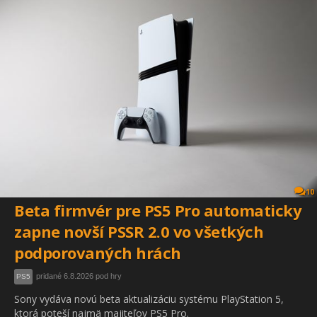
10
Beta firmvér pre PS5 Pro automaticky
zapne novší PSSR 2.0 vo všetkých
podporovaných hrách
pridané 6.8.2026 pod hry
PS5
Sony vydáva novú beta aktualizáciu systému PlayStation 5,
ktorá poteší najmä majiteľov PS5 Pro.