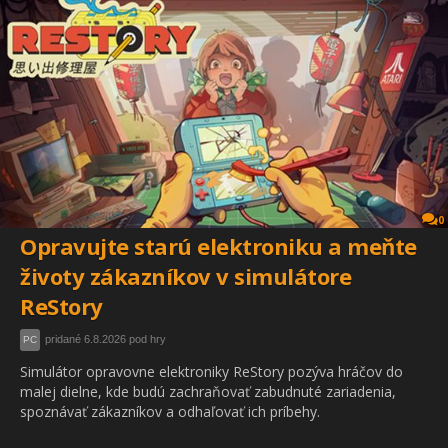
0
Opravujte starú elektroniku a meňte
životy zákazníkov v simulátore
ReStory
pridané 6.8.2026 pod hry
PC
Simulátor opravovne elektroniky ReStory pozýva hráčov do
malej dielne, kde budú zachraňovať zabudnuté zariadenia,
spoznávať zákazníkov a odhaľovať ich príbehy.