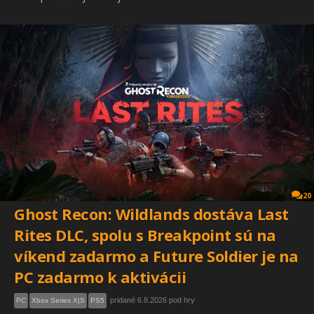
20
Ghost Recon: Wildlands dostáva Last
Rites DLC, spolu s Breakpoint sú na
víkend zadarmo a Future Soldier je na
PC zadarmo k aktivácii
pridané 6.8.2026 pod hry
PC
Xbox Series X|S
PS5