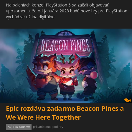
Na baleniach konzol PlayStation 5 sa začali objavovať
upozornenia, že od januára 2028 budú nové hry pre PlayStation
vychádzať už iba digitálne.
0
Epic rozdáva zadarmo Beacon Pines a
We Were Here Together
pridané dnes pod hry
PC
Hra zadarmo