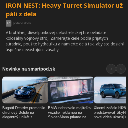
IRON NEST: Heavy Turret Simulator už
páli z dela
pridané dnes
PC
V brutálnej, dieselpunkovej delostreleckej hre ovládate
kolosálny vojnový stroj. Zamerajte ciele podľa prijatých
súradníc, použite hydrauliku a namierte delá tak, aby ste dosiahli
úspešné devastujúce zásahy.