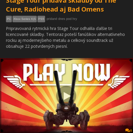
Stage Tour pridáva skladby od The
Cure, Radiohead aj Bad Omens
pridané dnes pod hry
PC
Xbox Series X|S
PS5
Pripravovaná rytmická hra Stage Tour odhalila ďalšie tri
licencované skladby. Tentoraz poteší fanúšikov alternatívneho
rocku aj modernejšieho metalu a celkový soundtrack už
obsahuje 22 potvrdených piesní.
0