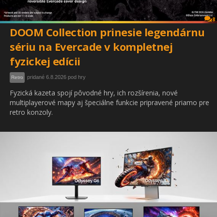
8
DOOM Collection prinesie legendárnu
sériu na Evercade v kompletnej
fyzickej edícii
pridané 6.8.2026 pod hry
Retro
Fyzická kazeta spojí pôvodné hry, ich rozšírenia, nové
multiplayerové mapy aj špeciálne funkcie pripravené priamo pre
retro konzoly.