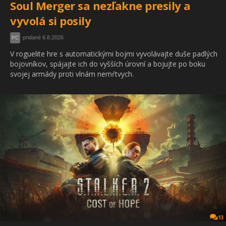
Soul Merger sa nezľakne presily a
vyvolá si posily
pridané 6.8.2026
PC
V roguelite hre s automatickými bojmi vyvolávajte duše padlých
bojovníkov, spájajte ich do vyšších úrovní a bojujte po boku
svojej armády proti vlnám nemŕtvych.
13