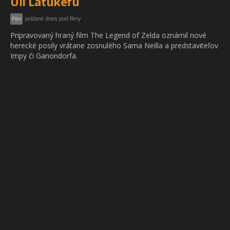
Uli Latukefu
pridané dnes pod filmy
Film
Pripravovaný hraný film The Legend of Zelda oznámil nové
herecké posily vrátane zosnulého Sama Neilla a predstaviteľov
Impy či Ganondorfa.