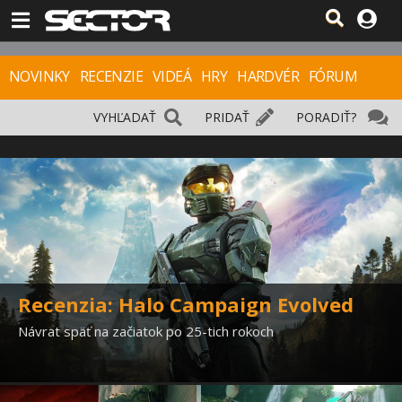
NOVINKY
RECENZIE
VIDEÁ
HRY
HARDVÉR
FÓRUM
VYHĽADAŤ
PRIDAŤ
PORADIŤ?
Recenzia: Halo Campaign Evolved
Návrat späť na začiatok po 25-tich rokoch