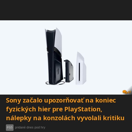
47
Sony začalo upozorňovať na koniec
fyzických hier pre PlayStation,
nálepky na konzolách vyvolali kritiku
pridané dnes pod hry
PS5