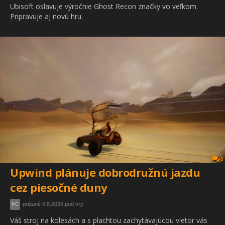
Ubisoft oslavuje výročnie Ghost Recon značky vo veľkom.
Pripravuje aj novú hru.
0
Upwind plánuje dobrodružnú jazdu
cez piesočné duny
pridané 6.8.2026 pod hry
PC
Váš stroj na kolesách a s plachtou zachytávajúcou vietor vás