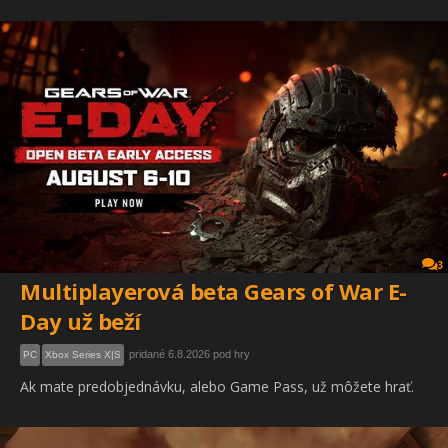
3
Multiplayerová beta Gears of War E-
Day už beží
pridané 6.8.2026 pod hry
PC
Xbox Series X|S
Ak mate predobjednávku, alebo Game Pass, už môžete hrať.