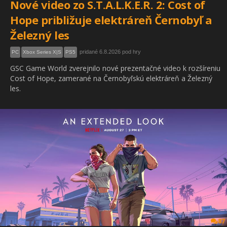
Nové video zo S.T.A.L.K.E.R. 2: Cost of
Hope približuje elektráreň Černobyľ a
Železný les
pridané 6.8.2026 pod hry
PC
Xbox Series X|S
PS5
GSC Game World zverejnilo nové prezentačné video k rozšíreniu
Cost of Hope, zamerané na Černobyľskú elektráreň a Železný
les.
87