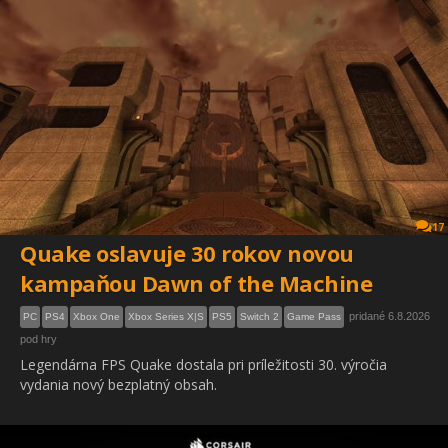
17
Quake oslavuje 30 rokov novou
kampaňou Dawn of the Machine
pridané 6.8.2026
PC
PS4
Xbox One
Xbox Series X|S
PS5
Switch 2
Game Pass
pod hry
Legendárna FPS Quake dostala pri príležitosti 30. výročia
vydania nový bezplatný obsah.