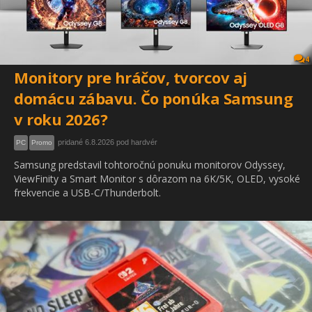
4
Monitory pre hráčov, tvorcov aj
domácu zábavu. Čo ponúka Samsung
v roku 2026?
pridané 6.8.2026 pod hardvér
PC
Promo
Samsung predstavil tohtoročnú ponuku monitorov Odyssey,
ViewFinity a Smart Monitor s dôrazom na 6K/5K, OLED, vysoké
frekvencie a USB-C/Thunderbolt.