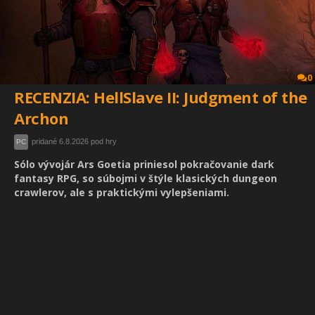
0
RECENZIA: HellSlave II: Judgment of the
Archon
pridané 6.8.2026 pod hry
PC
Sólo vývojár Ars Goetia priniesol pokračovanie dark
fantasy RPG, so súbojmi v štýle klasických dungeon
crawlerov, ale s praktickými vylepšeniami.