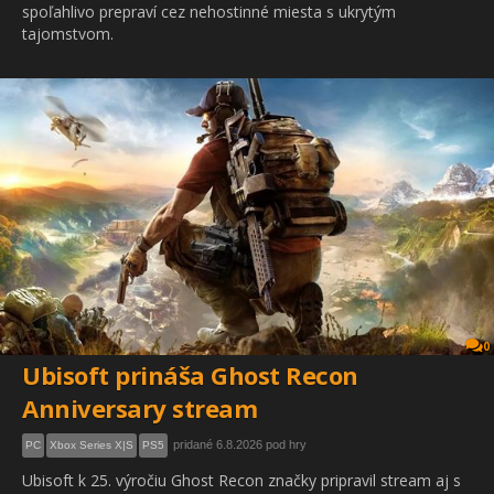
spoľahlivo prepraví cez nehostinné miesta s ukrytým
tajomstvom.
0
Ubisoft prináša Ghost Recon
Anniversary stream
pridané 6.8.2026 pod hry
PC
Xbox Series X|S
PS5
Ubisoft k 25. výročiu Ghost Recon značky pripravil stream aj s