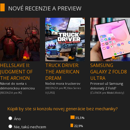
NOVÉ RECENZIE A PREVIEW
0
3
31
HELLSLAVE II:
TRUCK DRIVER:
SAMSUNG
JUDGMENT OF
THE AMERICAN
GALAXY Z FOLD8
THE ARCHON
DREAM
ULTRA
Návrat do sveta s
Nočná mora truckerov
Priniesol už Samsung
démonickou esenciou
dokonalý Z Fold?
[RECENZIA pre
PC
,Xbox Series
[RECENZIA pre
PC
]
X|S,PS5]
[ČLÁNOK pre
Mobil
,Mobily]
Kúpili by ste si konzolu novej generácie bez mechaniky?
35,5%
Áno
22,9%
Nie, takú nechcem