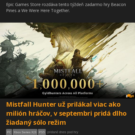
Epic Games Store rozdáva tento týždeň zadarmo hry Beacon
Pines a We Were Here Together.
0
Mistfall Hunter už prilákal viac ako
milión hráčov, v septembri pridá dlho
žiadaný sólo režim
pridané dnes pod hry
PC
Xbox Series X|S
PS5