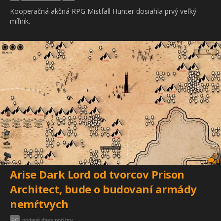
Kooperačná akčná RPG Mistfall Hunter dosiahla prvý veľký
míľnik.
0
Arise Dark Lord od tvorcov Prison
Architect, bude o budovaní armády
nemŕtvych
pridané dnes pod hry
PC