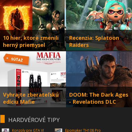
10 hier, ktoré zmenili
Recenzia: Splatoon
herný priemysel
Raiders
... k horšiemu
Podaril sa spinoff od Splatoonu?
Vyhrajte zberateľskú
DOOM: The Dark Ages
edíciu Mafie
- Revelations DLC
San Celeste edicía Mafia The Old
Doom dostal novú expanziu
Country je v súťaži.
HARDVÉROVÉ TIPY
Konzoly pre GTA VI
Epomaker TH108 Pro