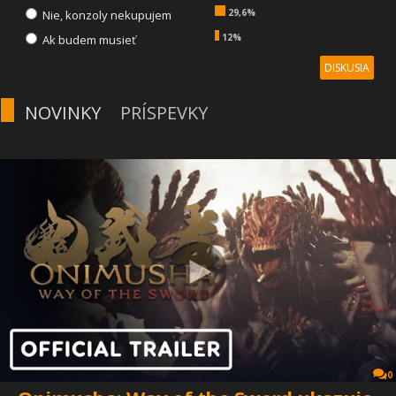
29,6%
Nie, konzoly nekupujem
12%
Ak budem musieť
DISKUSIA
NOVINKY
PRÍSPEVKY
0