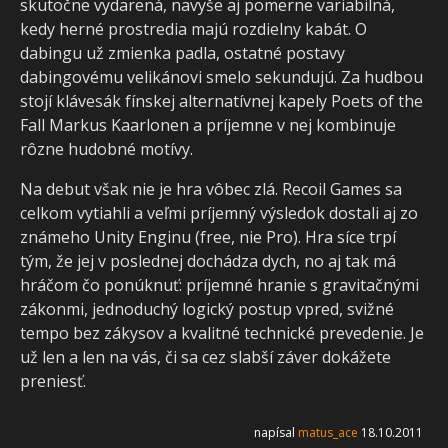
skutočne vydarená, navyše aj pomerne variabilná,
kedy herné prostredia majú rozdielny kabát. O
dabingu už zmienka padla, ostatné postavy
dabingovému velikánovi smelo sekundujú. Za hudbou
stojí klávesák fínskej alternatívnej kapely Poets of the
Fall Markus Kaarlonen a príjemne v nej kombinuje
rôzne hudobné motívy.
Na debut však nie je hra vôbec zlá. Recoil Games sa
celkom vytiahli a veľmi príjemný výsledok dostali aj zo
známeho Unity Enginu (free, nie Pro). Hra síce trpí
tým, že jej v poslednej dochádza dych, no aj tak má
hráčom čo ponúknuť: príjemné hranie s gravitačnými
zákonmi, jednoduchý logický postup vpred, svižné
tempo bez zákysov a kvalitné technické prevedenie. Je
už len a len na vás, či sa cez slabší záver dokážete
preniesť.
napísal
matus_ace
18.10.2011