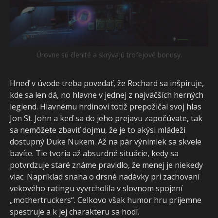
Úrovne sú členité a skrývajú trofejové bonusy.
Hneď v úvode treba povedať, že Rochard sa inšpiruje,
kde sa len dá, no hlavne v jednej z najväčších herných
legiend. Hlavnému hrdinovi totiž prepožičal svoj hlas
Jon St. John a keď sa do jeho prejavu započúvate, tak
sa nemôžete zbaviť dojmu, že je to akýsi mládeži
dostupný Duke Nukem. Až na pár výnimiek sa skvele
bavíte. Tie tvoria až absurdné situácie, kedy sa
potvrdzuje staré známe pravidlo, že menej je niekedy
viac. Napríklad snaha o drsné nadávky pri zachovaní
vekového ratingu vyvrcholila v slovnom spojení
„mothertruckers“. Celkovo však humor hru príjemne
spestruje a k jej charakteru sa hodí.