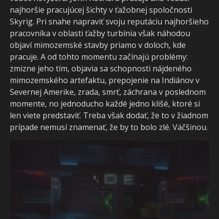
najhoršie pracujúcej šichty v ťažobnej spoločnosti
Skyrig. Pri snahe napraviť svoju reputáciu najhoršieho
pracovníka v oblasti ťažby turbínia však náhodou
objaví mimozemské stavby priamo v doloch, kde
pracuje. A od tohto momentu začínajú problémy:
zmizne jeho tím, objavia sa schopnosti nájdeného
mimozemského artefaktu, prepojenie na Indiánov v
Severnej Amerike, zrada, smrť, záchrana v poslednom
momente, no jednoducho každé jedno klišé, ktoré si
len viete predstaviť. Treba však dodať, že to v žiadnom
prípade nemusí znamenať, že by to bolo zlé. Väčšinou.