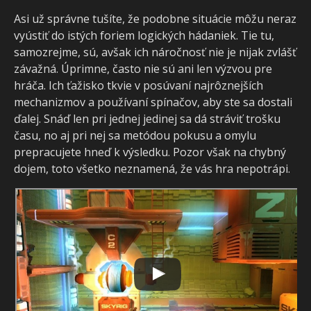
Asi už správne tušíte, že podobne situácie môžu neraz
vyústiť do istých foriem logických hádaniek. Tie tu,
samozrejme, sú, avšak ich náročnosť nie je nijak zvlášť
závažná. Úprimne, často nie sú ani len výzvou pre
hráča. Ich ťažisko tkvie v posúvaní najrôznejších
mechanizmov a používaní spínačov, aby ste sa dostali
ďalej. Snáď len pri jednej jedinej sa dá stráviť trošku
času, no aj pri nej sa metódou pokusu a omylu
prepracujete hneď k výsledku. Pozor však na chybný
dojem, toto všetko neznamená, že vás hra nepotrápi.