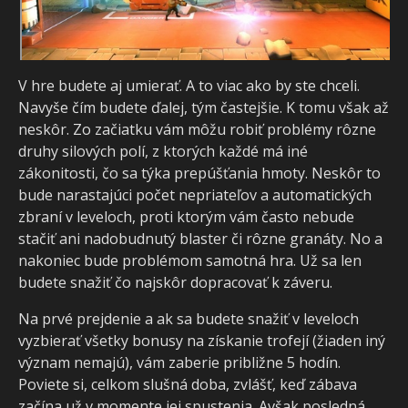
V hre budete aj umierať. A to viac ako by ste chceli.
Navyše čím budete ďalej, tým častejšie. K tomu však až
neskôr. Zo začiatku vám môžu robiť problémy rôzne
druhy silových polí, z ktorých každé má iné
zákonitosti, čo sa týka prepúšťania hmoty. Neskôr to
bude narastajúci počet nepriateľov a automatických
zbraní v leveloch, proti ktorým vám často nebude
stačiť ani nadobudnutý blaster či rôzne granáty. No a
nakoniec bude problémom samotná hra. Už sa len
budete snažiť čo najskôr dopracovať k záveru.
Na prvé prejdenie a ak sa budete snažiť v leveloch
vyzbierať všetky bonusy na získanie trofejí (žiaden iný
význam nemajú), vám zaberie približne 5 hodín.
Poviete si, celkom slušná doba, zvlášť, keď zábava
začína už v momente jej spustenia. Avšak posledná