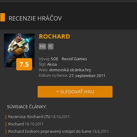
RECENZIE HRÁČOV
ROCHARD
PS3
PC
Vývoj:
SOE
/
Recoil Games
7.5
Štýl:
Akcia
Web:
domovská stránka hry
Dátum vydania:
27. september 2011
+ SLEDOVAŤ HRU
SÚVISIACE ČLÁNKY:
|
Recenzia: Rochard (75)
18.10.2011
|
Rochard
18.10.2011
|
Rochard čoskoro pripravený vstúpiť do bane
18.8.2011