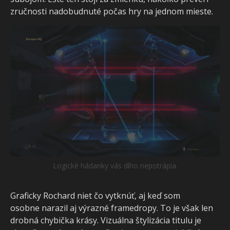
zručnosti nadobudnuté počas hry na jednom mieste.
Logické hádanky vás dlho nepotrápia.
Graficky Rochard niet čo vytknúť, aj keď som
osobne narazil aj výrazné framedropy. To je však len
drobná chybička krásy. Vizuálna štylizácia titulu je