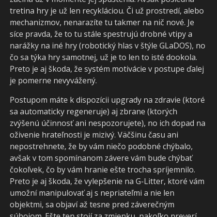
tretina hry je už len recykláciou. Či už prostredí, alebo
mechanizmov, nenarazíte tu takmer na nič nové. Je
síce pravda, že to tu stále spestrujú drobné vtipy a
narážky na iné hry (robotický hlas v štýle GLaDOS), no
čo sa týka hry samotnej, už je to len to isté dookola.
Preto je aj škoda, že systém motivácie v postupe ďalej
je pomerne nevyvážený.
Postupom máte k dispozícii upgrady na zdravie (ktoré
sa automaticky regeneruje) aj zbrane (ktorých
zvýšenú účinnosť ani nespozorujete), no ich dopad na
oživenie hrateľnosti je mizivý. Väčšinu času ani
nepostrehnete, že by vám niečo podobné chýbalo,
avšak v tom spomínanom závere vám bude chýbať
čokoľvek, čo by vám hranie ešte trocha spríjemnilo.
Preto je aj škoda, že vylepšenie na G-Litter, ktoré vám
umožní manipulovať aj s nepriateľmi a nie len
objektmi, sa objaví až tesne pred záverečným
súbojom. Ešte ten stojí za zmienku, nakoľko preverí