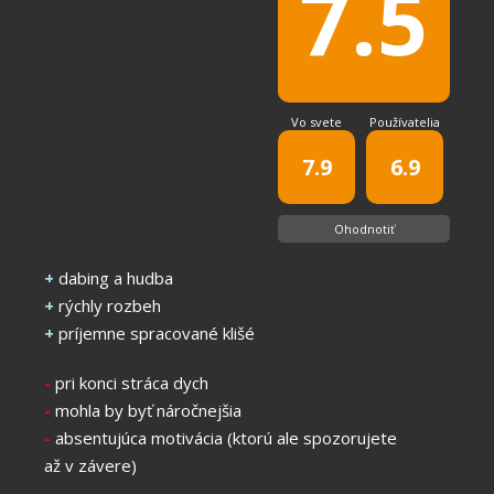
7.5
Vo svete
Používatelia
7.9
6.9
Ohodnotiť
+
dabing a hudba
+
rýchly rozbeh
+
príjemne spracované klišé
-
pri konci stráca dych
-
mohla by byť náročnejšia
-
absentujúca motivácia (ktorú ale spozorujete
až v závere)