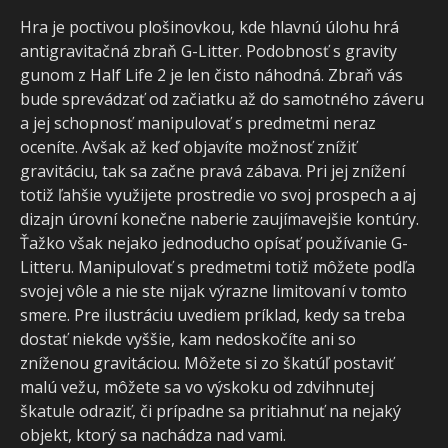
Hra je poctivou plošinovkou, kde hlavnú úlohu hrá
antigravitačná zbraň G-Litter. Podobnosť s gravity
gunom z Half Life 2 je len čisto náhodná. Zbraň vás
bude sprevádzať od začiatku až do samotného záveru
a jej schopnosť manipulovať s predmetmi neraz
oceníte. Avšak až keď objavíte možnosť znížiť
gravitáciu, tak sa začne pravá zábava. Pri jej znížení
totiž ľahšie využijete prostredie vo svoj prospech a aj
dizajn úrovní konečne naberie zaujímavejšie kontúry.
Ťažko však nejako jednoducho opísať používanie G-
Litteru. Manipulovať s predmetmi totiž môžete podľa
svojej vôle a nie ste nijak výrazne limitovaní v tomto
smere. Pre ilustráciu uvediem príklad, kedy sa treba
dostať niekde vyššie, kam nedoskočíte ani so
zníženou gravitáciou. Môžete si zo škatúľ postaviť
malú vežu, môžete sa vo výskoku od zdvihnutej
škatule odraziť, či prípadne sa pritiahnuť na nejaký
objekt, ktorý sa nachádza nad vami.