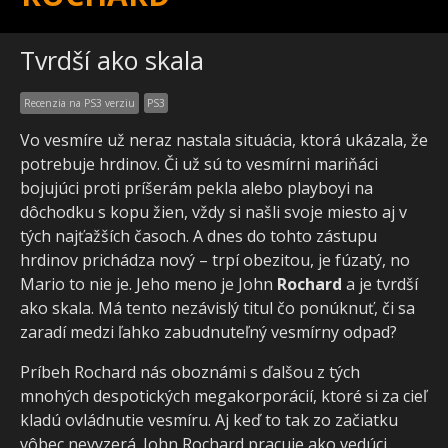
Tvrdší ako skala
Recenzia na PS3 verziu
PS3
Vo vesmíre už neraz nastala situácia, ktorá ukázala, že
potrebuje hrdinov. Či už sú to vesmírni mariňáci
bojujúci proti príšerám pekla alebo playboyi na
dôchodku s kopu žien, vždy si našli svoje miesto aj v
tých najťažších časoch. A dnes do tohto zástupu
hrdinov prichádza nový – trpí obezitou, je fúzatý, no
Mario to nie je. Jeho meno je John
Rochard
a je tvrdší
ako skala. Má tento nezávislý titul čo ponúknuť, či sa
zaradí medzi ľahko zabudnuteľný vesmírny odpad?
Príbeh Rochard nás oboznámi s ďalšou z tých
mnohých despotických megakorporácií, ktoré si za cieľ
kladú ovládnutie vesmíru. Aj keď to tak zo začiatku
vôbec nevyzerá. John Rochard pracuje ako vedúci