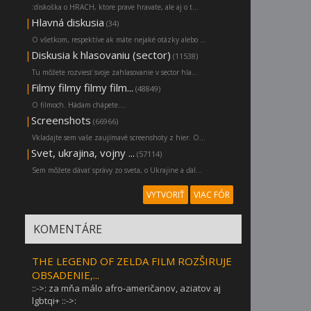
:diskoška o HRACH, ktore prave hravate, ale aj o t...
|
Hlavná diskusia
(34)
O všetkom, respektíve ak máte nejaké otázky alebo ...
|
Diskusia k hlasovaniu (sector)
(11538)
Tu môžete rozviesť svoje zahlasovanie v sector hla...
|
Filmy filmy filmy film...
(48849)
O filmoch. Hádam chápete....
|
Screenshots
(66966)
Vkladajte sem vaše zaujímavé screenshoty z hier. O...
|
Svet, ukrajina, vojny ...
(57114)
Sem môžete dávať správy zo sveta, o Ukrajine a ďal...
VYTVORIŤ
VIAC FÓR
KOMENTÁRE
THE LEGEND OF ZELDA FILM ROZŠIRUJE
OBSADENIE,...
::->: za mňa málo afro-američanov, aziatov aj
lgbtqi+ ::->: