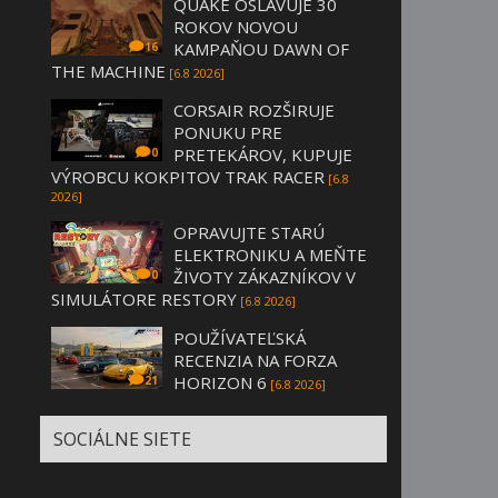
QUAKE OSLAVUJE 30
ROKOV NOVOU
KAMPAŇOU DAWN OF
16
THE MACHINE
[6.8 2026]
CORSAIR ROZŠIRUJE
PONUKU PRE
PRETEKÁROV, KUPUJE
0
VÝROBCU KOKPITOV TRAK RACER
[6.8
2026]
OPRAVUJTE STARÚ
ELEKTRONIKU A MEŇTE
ŽIVOTY ZÁKAZNÍKOV V
0
SIMULÁTORE RESTORY
[6.8 2026]
POUŽÍVATEĽSKÁ
RECENZIA NA FORZA
HORIZON 6
21
[6.8 2026]
SOCIÁLNE SIETE