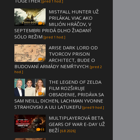
TOGETHER
[pred 1 hod.]
MISTFALL HUNTER UŽ
PRILÁKAL VIAC AKO
MILIÓN HRÁČOV, V
0
SEPTEMBRI PRIDÁ DLHO ŽIADANÝ
SÓLO REŽIM
[pred 1 hod.]
ARISE DARK LORD OD
TVORCOV PRISON
ARCHITECT, BUDE O
0
BUDOVANÍ ARMÁDY NEMŔTVYCH
[pred 2
hod.]
THE LEGEND OF ZELDA
FILM ROZŠIRUJE
OBSADENIE, PRIDÁVA SA
5
SAM NEILL, DICHEN, LACHMAN YVONNE
STRAHOVSKI A ULI LATUKEFU
[pred 9 hod.]
MULTIPLAYEROVÁ BETA
GEARS OF WAR E-DAY UŽ
BEŽÍ
11
[6.8 2026]