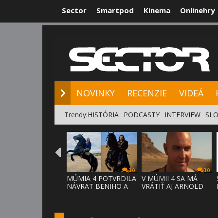
Sector
Smartpod
Kinema
Onlinehry
NOVINKY
RE
NOVINKY
RECENZIE
VIDEÁ
Trendy:
HISTÓRIA
PODCASTY
INTERVIEW
SLO
30
30
MÚMIA 4 POTVRDILA
V MÚMII 4 SA MÁ
NÁVRAT BENIHO A
VRÁTIŤ AJ ARNOLD
ARDETHA
VOSLOO AK