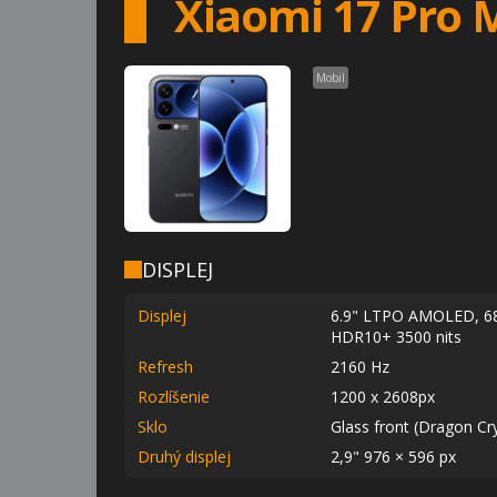
Xiaomi 17 Pro 
Mobil
DISPLEJ
Displej
6.9" LTPO AMOLED, 68B
HDR10+ 3500 nits
Refresh
2160 Hz
Rozlíšenie
1200 x 2608px
Sklo
Glass front (Dragon Cry
Druhý displej
2,9" 976 × 596 px