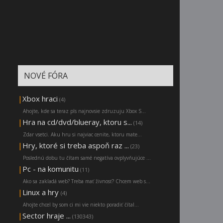
NOVÉ FÓRA
|
Xbox hraci
(4)
Ahojte, kde sa teraz pls najnovsie zdruzuju Xbox S...
|
Hra na cd/dvd/blueray, ktoru s...
(14)
Zdar vsetci. Aku hru si najviac cenite, ktoru mate...
|
Hry, ktoré si treba aspoň raz ...
(23)
Poslednú dobu tu čítam samé negatíva ovplyvňujúce ...
|
Pc - na komunitu
(11)
Ako sa zakladá web? Treba mať živnosť? Chcem web s...
|
Linux a hry
(4)
Ahojte chcel by som ci mi vie niekto poradiť čítal...
|
Sector hraje ...
(130343)