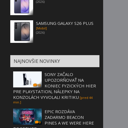
(2026)
SAMSUNG GALAXY S26 PLUS
[Mobil]
(2026)
NAJNOVŠIE NOVINKY
SONY ZAČALO
UPOZORŇOVAŤ NA
KONIEC FYZICKÝCH HIER
15
PRE PLAYSTATION, NÁLEPKY NA
KONZOLÁCH VYVOLALI KRITIKU
[pred 44
min.]
EPIC ROZDÁVA
ZADARMO BEACON
PINES A WE WERE HERE
0