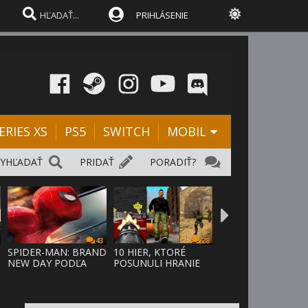
PRIHLÁSENIE
ERIES XS
PS5
SWITCH
MOBIL
VYHĽADAŤ
PRIDAŤ
PORADIŤ?
43
28
SPIDER-MAN: BRAND
10 HIER, KTORÉ
NEW DAY PODĽA
POSUNULI HRANIE
ODHADOV OT
VPRED