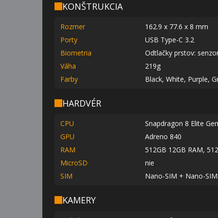
KONŠTRUKCIA
Rozmer
162.9 x 77.6 x 8 mm
Porty
USB Type-C 3.2
Biometria
Odtlačky prstov: senzo
Váha
219g
Farby
Black, White, Purple, G
HARDVÉR
CPU
Snapdragon 8 Elite Gen
GPU
Adreno 840
RAM
512GB 12GB RAM, 51
MicroSD
nie
SIM
Nano-SIM + Nano-SIM
KAMERY