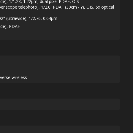
de), 1/1.28, 1.22µm, dual pixel PDAF, OIS
riscope telephoto), 1/2.0, PDAF (30cm - ?), OIS, 5x optical
2° (ultrawide), 1/2.76, 0.64µm
ide), PDAF
verse wireless