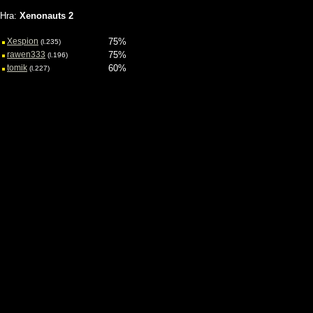
Požívateľské hodnotenia hry
Hra:
Xenonauts 2
Xespion
75%
(l.235)
rawen333
75%
(l.196)
tomik
60%
(l.227)