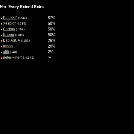
Požívateľské hodnotenia hry
Hra:
Every Extend Extra
PatrikXY
87%
(l.230)
Xespion
50%
(l.235)
Cartma
50%
(l.162)
litheon
50%
(l.109)
BablAqUA
26%
(l.183)
aysha
20%
ali6
2%
(l.40)
peter-kinema
%
(l.145)