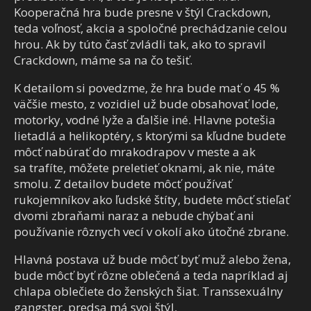
Kooperačná hra bude presne v štýl Crackdown,
teda voľnosť, akcia a spoločné prechádzanie celou
hrou. Ak by túto časť zvládli tak, ako to spravil
Crackdown, máme sa na čo tešiť.
K detailom si povedzme, že hra bude mať o 45 %
väčšie mesto, z vozidiel už bude obsahovať lode,
motorky, vodné lyže a ďalšie iné. Hlavne potešia
lietadlá a helikoptéry, s ktorými sa kľudne budete
môcť nabúrať do mrakodrapov v meste a ak
sa trafíte, môžete preletieť oknami, ak nie, máte
smolu. Z detailov budete môcť používať
rukojemníkov ako ľudské štíty, budete môcť stieľať
dvomi zbraňami naraz a nebude chýbať ani
používanie rôznych vecí v okolí ako útočné zbrane.
Hlavná postava už bude môcť byť muž alebo žena,
bude môcť byť rôzne oblečená a teda napríklad aj
chlapa oblečiete do ženských šiat. Transsexuálny
gangster, predsa má svoj štýl.