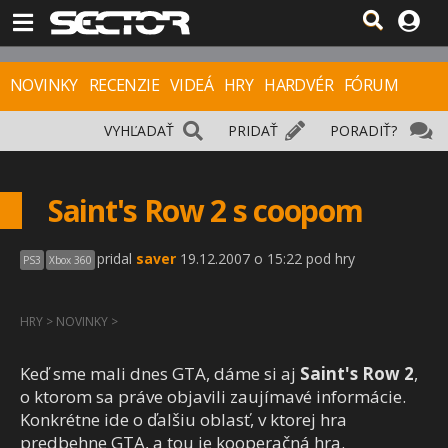
NOVINKY
RECENZIE
VIDEÁ
HRY
HARDVÉR
FÓRUM
VYHĽADAŤ
PRIDAŤ
PORADIŤ?
Saint's Row 2 s coopom
pridal
saver
19.12.2007 o 15:22 pod hry
PS3
Xbox 360
HRY
>
NOVINKY
>
Keď sme mali dnes GTA, dáme si aj
Saint's Row 2
,
o ktorom sa práve objavili zaujímavé informácie.
Konkrétne ide o ďalšiu oblasť, v ktorej hra
predbehne GTA, a tou je kooperačná hra.