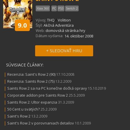
Xbox 360
PC
PS3
Switch 2
Vývoj:
THQ
/
Volition
9.0
Štýl:
Akčná Adventúra
Web:
domovská stránka hry
Dátum vydania:
14. október 2008
+ SLEDOVAŤ HRU
SÚVISIACE ČLÁNKY:
|
Recenzia: Saint's Row 2 (90)
17.10.2008
|
Recenzia: Saints Row 2 (75)
13.2.2009
|
Saints Row 2 sa na PC konečne dočká opravy
15.10.2019
|
Corporate addon pre Saints Row 2
25.5.2009
|
Saints Row 2: Ultor expanzia
31.3.2009
|
50 Cent u svätých?
25.2.2009
|
Saint's Row 2
13.2.2009
|
Saint's Row 2 v porovnaniach detailov
10.1.2009