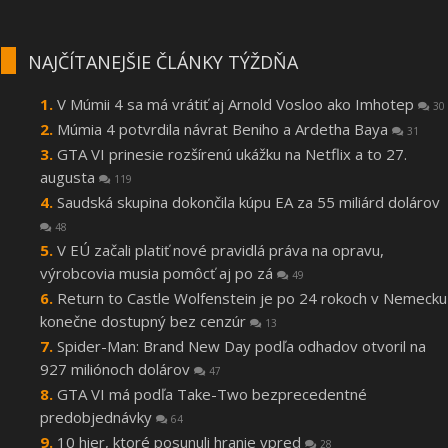
NAJČÍTANEJŠIE ČLÁNKY TÝŽDŇA
V Múmii 4 sa má vrátiť aj Arnold Vosloo ako Imhotep
30
Múmia 4 potvrdila návrat Beniho a Ardetha Baya
31
GTA VI prinesie rozšírenú ukážku na Netflix a to 27.
augusta
119
Saudská skupina dokončila kúpu EA za 55 miliárd dolárov
48
V EÚ začali platiť nové pravidlá práva na opravu,
výrobcovia musia pomôcť aj po zá
49
Return to Castle Wolfenstein je po 24 rokoch v Nemecku
konečne dostupný bez cenzúr
13
Spider-Man: Brand New Day podľa odhadov otvoril na
927 miliónoch dolárov
47
GTA VI má podľa Take-Two bezprecedentné
predobjednávky
64
10 hier, ktoré posunuli hranie vpred
28