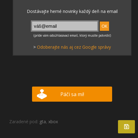
>
Odoberajte nás aj cez Google správy
Páči sa mi!
Zaradené pod:
gta
,
xbox