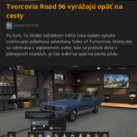
Tvorcovia Road 96 vyrážajú opäť na
cesty
pridané 8.8.2026
PC
Po tom, čo štúdio začiatkom tohto roka vydalo vysoko
oceňovanú príbehovú adventúru Tides of Tomorrow, ktorej dej
sa odohráva v zaplavenom svete, kde sa preživší držia v
plávajúcich osadách, je čas vrátiť sa späť na pevnú pôdu.