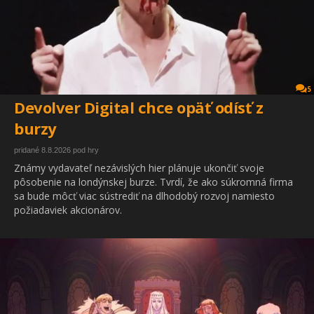
5
Devolver Digital chce opäť odísť z
burzy
pridané 8.8.2026 pod hry
Známy vydavateľ nezávislých hier plánuje ukončiť svoje
pôsobenie na londýnskej burze. Tvrdí, že ako súkromná firma
sa bude môcť viac sústrediť na dlhodobý rozvoj namiesto
požiadaviek akcionárov.