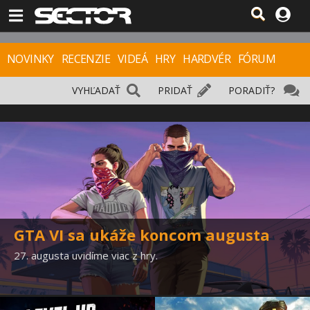
NOVINKY
RECENZIE
VIDEÁ
HRY
HARDVÉR
FÓRUM
VYHĽADAŤ
PRIDAŤ
PORADIŤ?
GTA VI sa ukáže koncom augusta
27. augusta uvidíme viac z hry.