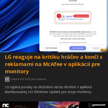
18
LG reaguje na kritiku hráčov a končí s
reklamami na McAfee v aplikácii pre
monitory
pridané 8.8.2026 pod software
PC
LG vypína ponuky na skúšobnú verziu McAfee v aplikácii
distribuovanej cez Windows Update pre svoje monitory.