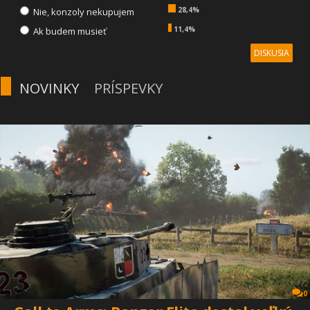
28,4%
Nie, konzoly nekupujem
11,4%
Ak budem musieť
DISKUSIA
NOVINKY
PRÍSPEVKY
0