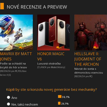
NOVÉ RECENZIE A PREVIEW
1
4
0
MAVRIX BY MATT
HONOR MAGIC
HELLSLAVE II:
JONES
V6
JUDGMENT OF
Poďte sa ochladiť na
Luxusná otváračka
THE ARCHON
bicykli do hôr a lesov
[ČLÁNOK pre
Mobil
,Mobily]
Návrat do sveta s
[RECENZIA pre
PC
,PS5,Xbox
démonickou esenciou
Series X|S]
[RECENZIA pre
PC
]
Kúpili by ste si konzolu novej generácie bez mechaniky?
36,1%
Áno
24,1%
Nie, takú nechcem