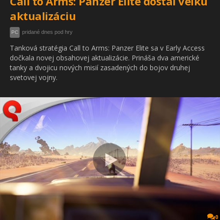
Call to Arms: Panzer Elite dostal veľkú
aktualizáciu
pridané dnes pod hry
PC
Tanková stratégia Call to Arms: Panzer Elite sa v Early Access
dočkala novej obsahovej aktualizácie. Prináša dva americké
tanky a dvojicu nových misií zasadených do bojov druhej
svetovej vojny.
0