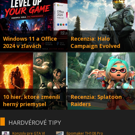
Windows 11 a Office
Recenzia: Halo
2024 v zľavách
Campaign Evolved
Windows od 12 eur, Office od 25 eur
Návrat späť na začiatok po 25-tich
rokoch
10 hier, ktoré zmenili
Recenzia: Splatoon
herný priemysel
Raiders
... k horšiemu
Podaril sa spinoff od Splatoonu?
HARDVÉROVÉ TIPY
Konzoly pre GTA VI
Epomaker TH108 Pro