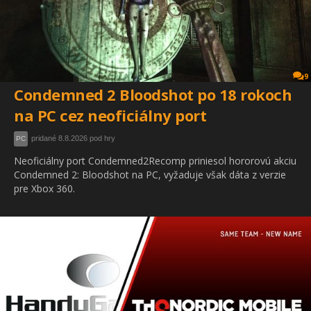
9
Condemned 2 Bloodshot po 18 rokoch
na PC cez neoficiálny port
pridané 8.8.2026 pod hry
PC
Neoficiálny port Condemned2Recomp priniesol hororovú akciu
Condemned 2: Bloodshot na PC, vyžaduje však dáta z verzie
pre Xbox 360.