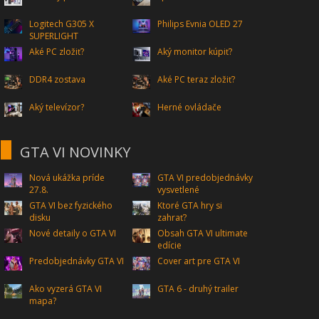
Logitech G305 X
Philips Evnia OLED 27
SUPERLIGHT
Aké PC zložiť?
Aký monitor kúpiť?
DDR4 zostava
Aké PC teraz zložiť?
Aký televízor?
Herné ovládače
GTA VI NOVINKY
Nová ukážka príde
GTA VI predobjednávky
27.8.
vysvetlené
GTA VI bez fyzického
Ktoré GTA hry si
disku
zahrať?
Nové detaily o GTA VI
Obsah GTA VI ultimate
edície
Predobjednávky GTA VI
Cover art pre GTA VI
Ako vyzerá GTA VI
GTA 6 - druhý trailer
mapa?