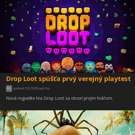
0
Drop Loot spúšťa prvý verejný playtest
pridané 8.8.2026 pod hry
PC
Nová roguelite hra Drop Loot sa otvorí prvým hráčom.