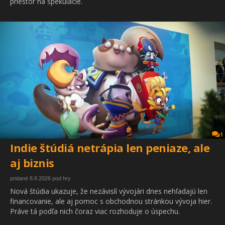
priestor na špekulácie.
1
Indie štúdiá netrápia len peniaze, ale
aj biznis
pridané 8.8.2026 pod hry
Nová štúdia ukazuje, že nezávislí vývojári dnes nehľadajú len
financovanie, ale aj pomoc s obchodnou stránkou vývoja hier.
Práve tá podľa nich čoraz viac rozhoduje o úspechu.