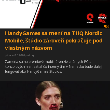
0
HandyGames sa mení na THQ Nordic
Mobile, štúdio zároveň pokračuje pod
vlastným názvom
pridané 8.8.2026 pod hry
Zameria sa na prémiové mobilné verzie známych PC a
konzolových hier, zatiaľ čo interný tím v Nemecku bude ďalej
fungovať ako HandyGames Studios.