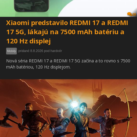
20
Xiaomi predstavilo REDMI 17 a REDMI
17 5G, lákajú na 7500 mAh batériu a
120 Hz displej
pridané 8.8.2026 pod hardvér
Mobily
Nová séria REDMI 17 a REDMI 17 5G začína a to rovno s 7500
mAh batériou, 120 Hz displejom.