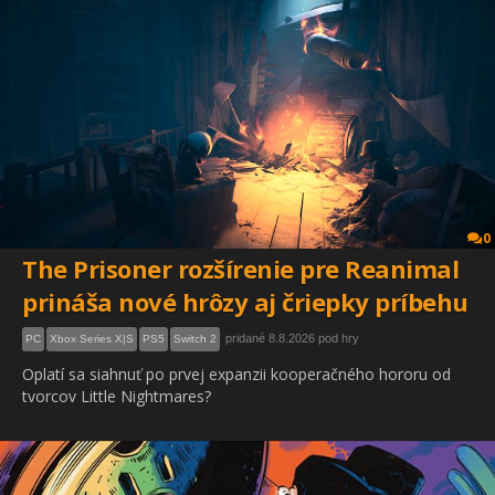
0
The Prisoner rozšírenie pre Reanimal
prináša nové hrôzy aj čriepky príbehu
pridané 8.8.2026 pod hry
PC
Xbox Series X|S
PS5
Switch 2
Oplatí sa siahnuť po prvej expanzii kooperačného hororu od
tvorcov Little Nightmares?