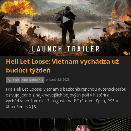
8
Hell Let Loose: Vietnam vychádza už
budúci týždeň
pridané 8.8.2026
PC
PS5
Xbox Series X|S
Hra Hell Let Loose: Vietnam s bezkonkurenčnou autentickosťou
oživuje jedno z najkrvavejších bojových poľí v histórii a
vychádza vo štvrtok 13. augusta na PC (Steam, Epic), PS5 a
Xbox Series X|S.