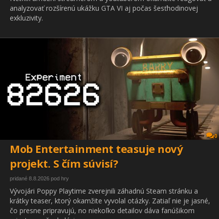
analyzovať rozšírenú ukážku GTA VI aj počas šesťhodinovej
exkluzivity.
0
Mob Entertainment teasuje nový
projekt. S čím súvisí?
pridané 8.8.2026 pod hry
Vývojári Poppy Playtime zverejnili záhadnú Steam stránku a
krátky teaser, ktorý okamžite vyvolal otázky. Zatiaľ nie je jasné,
čo presne pripravujú, no niekoľko detailov dáva fanúšikom