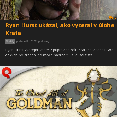
15
Ryan Hurst ukázal, ako vyzeral v úlohe
Krata
pridané 8.8.2026 pod filmy
Seriály
Ryan Hurst zverejnil záber z príprav na rolu Kratosa v seriáli God
of War, po zranení ho môže nahradiť Dave Bautista.