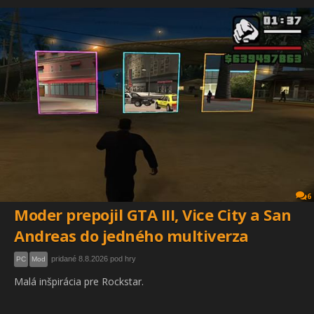
6
Moder prepojil GTA III, Vice City a San
Andreas do jedného multiverza
pridané 8.8.2026 pod hry
PC
Mod
Malá inšpirácia pre Rockstar.