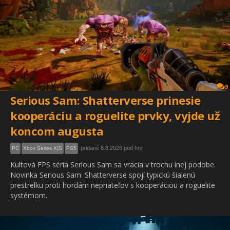
9
Serious Sam: Shatterverse prinesie
kooperáciu a roguelite prvky, vyjde už
koncom augusta
pridané 8.8.2026 pod hry
PC
Xbox Series X|S
PS5
Kultová FPS séria Serious Sam sa vracia v trochu inej podobe.
Novinka Serious Sam: Shatterverse spojí typickú šialenú
prestrelku proti hordám nepriateľov s kooperáciou a roguelite
systémom.