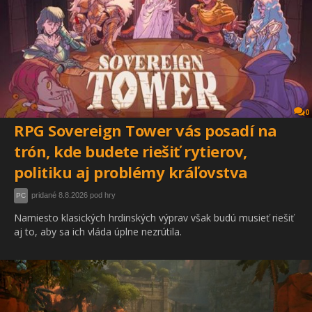
0
RPG Sovereign Tower vás posadí na
trón, kde budete riešiť rytierov,
politiku aj problémy kráľovstva
pridané 8.8.2026 pod hry
PC
Namiesto klasických hrdinských výprav však budú musieť riešiť
aj to, aby sa ich vláda úplne nezrútila.