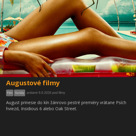
21
Augustové filmy
pridané 8.8.2026 pod filmy
Film
Seriály
August prinesie do kín žánrovo pestré premiéry vrátane Psích
hviezd, Insidious 6 alebo Oak Street.