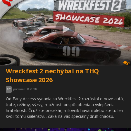
1
Wreckfest 2 nechýbal na THQ
Showcase 2026
pridané 8.8.2026
PC
Od Early Access vydania sa Wreckfest 2 rozrástol o nové autá,
trate, režimy, výzvy, možnosti prispôsobenia a vylepšenia
hrateľnosti. Či už ste pretekár, milovník havárií alebo ste tu len
kvôli tomu šialenstvu, čaká na vás špeciálny druh chaosu.