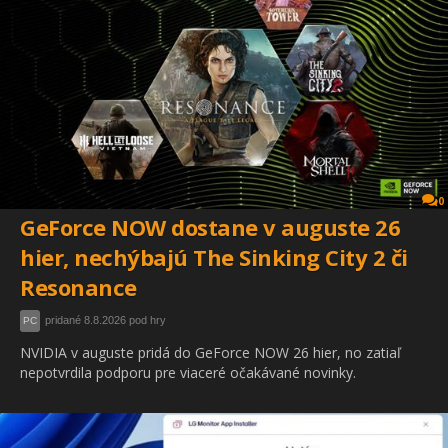
0
GeForce NOW dostane v auguste 26
hier, nechýbajú The Sinking City 2 či
Resonance
pridané 8.8.2026 pod hry
PC
NVIDIA v auguste pridá do GeForce NOW 26 hier, no zatiaľ
nepotvrdila podporu pre viaceré očakávané novinky.