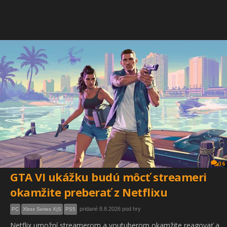
36
GTA VI ukážku budú môcť streameri
okamžite preberať z Netflixu
pridané 8.8.2026 pod hry
PC
Xbox Series X|S
PS5
Netflix umožní streamerom a youtuberom okamžite reagovať a