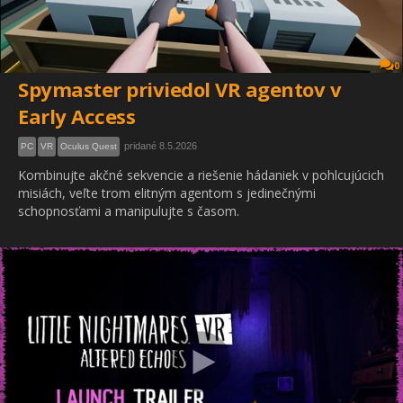
0
Spymaster priviedol VR agentov v
Early Access
pridané 8.5.2026
PC
VR
Oculus Quest
Kombinujte akčné sekvencie a riešenie hádaniek v pohlcujúcich
misiách, veľte trom elitným agentom s jedinečnými
schopnosťami a manipulujte s časom.