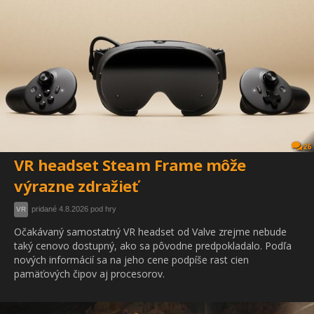
26
VR headset Steam Frame môže
výrazne zdražieť
pridané 4.8.2026 pod hry
VR
Očakávaný samostatný VR headset od Valve zrejme nebude
taký cenovo dostupný, ako sa pôvodne predpokladalo. Podľa
nových informácií sa na jeho cene podpíše rast cien
pamäťových čipov aj procesorov.