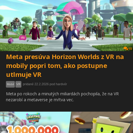
10
Meta presúva Horizon Worlds z VR na
mobily popri tom, ako postupne
utlmuje VR
pridané 22.2.2026 pod hardvér
Mobil
VR
Meta po rokoch a minutých miliardách pochopila, že na VR
nezarobí a metaverse je mŕtva vec.