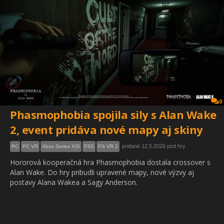
0
Phasmophobia spojila sily s Alan Wake
2, event pridáva nové mapy aj skiny
pridané 12.5.2026 pod hry
PC
PC VR
Xbox Series X|S
PS5
PS VR 2
Hororová kooperačná hra Phasmophobia dostala crossover s
Alan Wake. Do hry pribudli upravené mapy, nové výzvy aj
postavy Alana Wakea a Sagy Anderson.