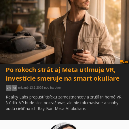
30
Po rokoch strát aj Meta utlmuje VR,
investície smeruje na smart okuliare
pridané 13.1.2026 pod hardvér
VR
AI
Reality Labs prepustí tisícku zamestnancov a zruší tri herné VR
štúdiá. VR bude síce pokračovať, ale nie tak masívne a snahy
budú cieliť na ich Ray-Ban Meta AI okuliare.