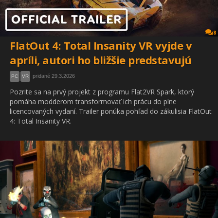
8
FlatOut 4: Total Insanity VR vyjde v
apríli, autori ho bližšie predstavujú
pridané 29.3.2026
PC
VR
Pozrite sa na prvý projekt z programu Flat2VR Spark, ktorý
pomáha modderom transformovať ich prácu do plne
licencovaných vydaní. Trailer ponúka pohľad do zákulisia FlatOut
4: Total Insanity VR.