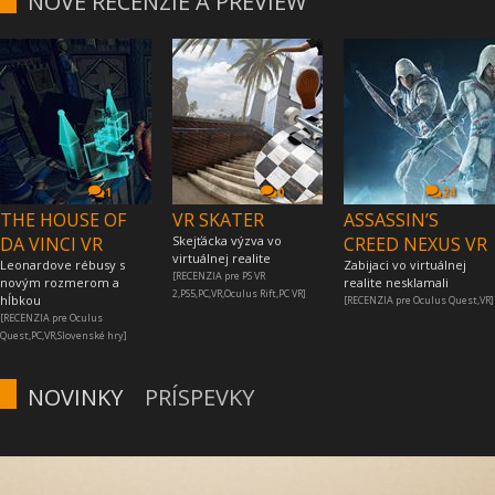
NOVÉ RECENZIE A PREVIEW
1
0
24
THE HOUSE OF
VR SKATER
ASSASSIN’S
DA VINCI VR
Skejťácka výzva vo
CREED NEXUS VR
virtuálnej realite
Leonardove rébusy s
Zabijaci vo virtuálnej
[RECENZIA pre PS VR
novým rozmerom a
realite nesklamali
2,PS5,PC,VR,Oculus Rift,PC VR]
hĺbkou
[RECENZIA pre Oculus Quest,VR]
[RECENZIA pre Oculus
Quest,PC,VR,Slovenské hry]
NOVINKY
PRÍSPEVKY