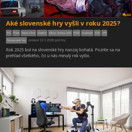
60
Aké slovenské hry vyšli v roku 2025?
PC
PS4
Xbox One
Switch
Xbox Series X|S
PS5
Android
iOS
VR
pridané 10.1.2026 pod hry
Slovenské hry
Rok 2025 bol na slovenské hry naozaj bohatá. Pozrite sa na
prehľad všetkého, čo u nás minulý rok vyšlo.