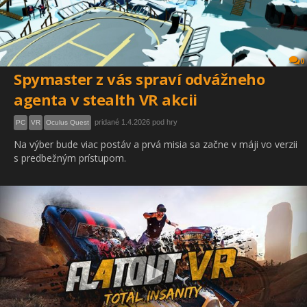
0
Spymaster z vás spraví odvážneho
agenta v stealth VR akcii
pridané 1.4.2026 pod hry
PC
VR
Oculus Quest
Na výber bude viac postáv a prvá misia sa začne v máji vo verzii
s predbežným prístupom.