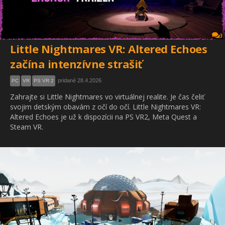
3
Little Nightmares VR: Altered Echoes
začína intenzívne strašiť
pridané 28.4.2026
PC
VR
PS VR 2
Zahrajte si Little Nightmares vo virtuálnej realite. Je čas čeliť
svojim detským obavám z očí do očí. Little Nightmares VR:
Altered Echoes je už k dispozícii na PS VR2, Meta Quest a
Steam VR.