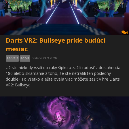
0
Darts VR2: Bullseye príde budúci
mesiac
pridané 24.3.2026
PS VR 2
PC VR
Už ste niekedy vzali do ruky šípku a zažili radosť z dosiahnutia
180 alebo sklamanie z toho, že ste netrafili ten posledný
double? To všetko a ešte oveľa viac môžete zažiť v hre Darts
VR2: Bullseye.