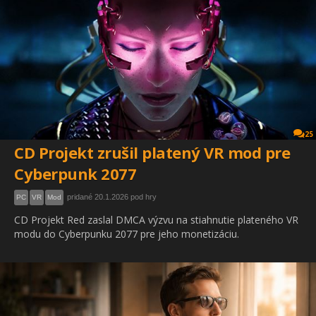
25
CD Projekt zrušil platený VR mod pre
Cyberpunk 2077
pridané 20.1.2026 pod hry
PC
VR
Mod
CD Projekt Red zaslal DMCA výzvu na stiahnutie plateného VR
modu do Cyberpunku 2077 pre jeho monetizáciu.