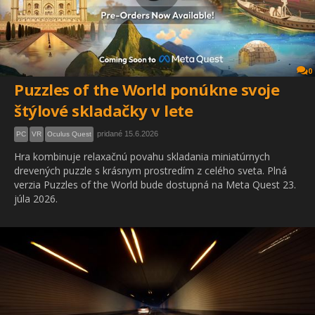
0
Puzzles of the World ponúkne svoje
štýlové skladačky v lete
pridané 15.6.2026
PC
VR
Oculus Quest
Hra kombinuje relaxačnú povahu skladania miniatúrnych
drevených puzzle s krásnym prostredím z celého sveta. Plná
verzia Puzzles of the World bude dostupná na Meta Quest 23.
júla 2026.