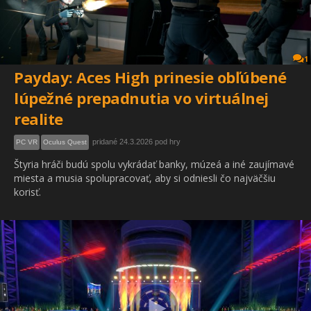
1
Payday: Aces High prinesie obľúbené
lúpežné prepadnutia vo virtuálnej
realite
pridané 24.3.2026 pod hry
PC VR
Oculus Quest
Štyria hráči budú spolu vykrádať banky, múzeá a iné zaujímavé
miesta a musia spolupracovať, aby si odniesli čo najväčšiu
korisť.