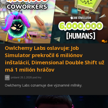
0
Owlchemy Labs oslavuje: Job
Simulator prekročil 6 miliónov
inštalácií, Dimensional Double Shift už
má 1 milión hráčov
pridané 26.1.2026 pod hry
VR
Owlchemy Labs oznamuje dve významné míľniky.