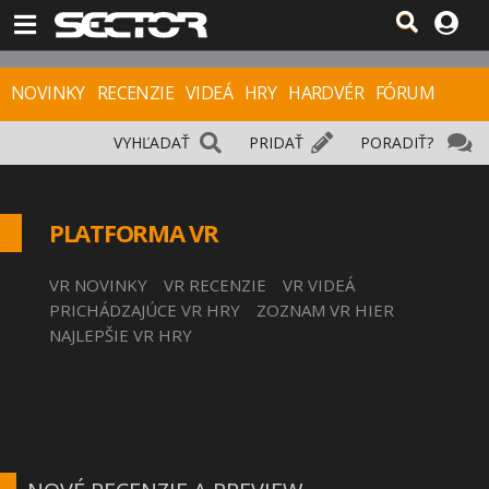
NOVINKY
RECENZIE
VIDEÁ
HRY
HARDVÉR
FÓRUM
VYHĽADAŤ
PRIDAŤ
PORADIŤ?
PLATFORMA VR
VR NOVINKY
VR RECENZIE
VR VIDEÁ
PRICHÁDZAJÚCE VR HRY
ZOZNAM VR HIER
NAJLEPŠIE VR HRY