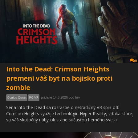
0
Into the Dead: Crimson Heights
premení váš byt na bojisko proti
zombie
pridané 14.6.2026 pod hry
Oculus Quest
PC VR
Séria Into the Dead sa rozrastie o netradičný VR spin-off.
Crimson Heights využije technológiu Hyper Reality, vďaka ktorej
sa váš skutočný nábytok stane súčasťou herného sveta.