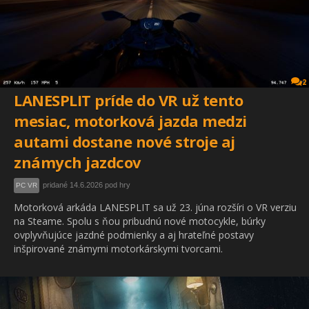
2
LANESPLIT príde do VR už tento
mesiac, motorková jazda medzi
autami dostane nové stroje aj
známych jazdcov
pridané 14.6.2026 pod hry
PC VR
Motorková arkáda LANESPLIT sa už 23. júna rozšíri o VR verziu
na Steame. Spolu s ňou pribudnú nové motocykle, búrky
ovplyvňujúce jazdné podmienky a aj hrateľné postavy
inšpirované známymi motorkárskymi tvorcami.