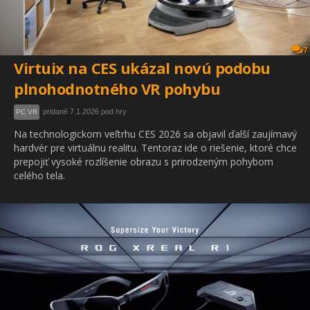
7
Virtuix na CES ukázal novú podobu
plnohodnotného VR pohybu
pridané 7.1.2026 pod hry
PC VR
Na technologickom veľtrhu CES 2026 sa objavil ďalší zaujímavý
hardvér pre virtuálnu realitu. Tentoraz ide o riešenie, ktoré chce
prepojiť vysoké rozlíšenie obrazu s prirodzeným pohybom
celého tela.