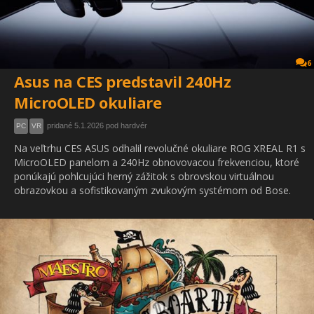
6
Asus na CES predstavil 240Hz
MicroOLED okuliare
pridané 5.1.2026 pod hardvér
PC
VR
Na veľtrhu CES ASUS odhalil revolučné okuliare ROG XREAL R1 s
MicroOLED panelom a 240Hz obnovovacou frekvenciou, ktoré
ponúkajú pohlcujúci herný zážitok s obrovskou virtuálnou
obrazovkou a sofistikovaným zvukovým systémom od Bose.