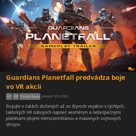
0
Guardians Planetfall predvádza boje
vo VR akcii
pridané 30.6.2026
PC
VR
Oculus Quest
Bojujte v čatách zložených až zo štyroch vojakov v rýchlych,
taktických VR súbojoch naprieč vesmírom a nebezpečnými
planétami plnými mimozemšťanov a masívnych vojnových
strojov.