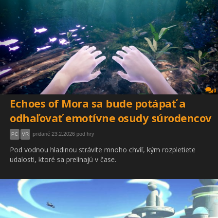
0
Echoes of Mora sa bude potápať a
odhaľovať emotívne osudy súrodencov
pridané 23.2.2026 pod hry
PC
VR
Pod vodnou hladinou strávite mnoho chvíľ, kým rozpletiete
udalosti, ktoré sa prelínajú v čase.