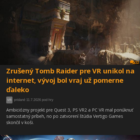
22
Zrušený Tomb Raider pre VR unikol na
internet, vývoj bol vraj už pomerne
ďaleko
pridané 11.7.2026 pod hry
VR
Ambiciózny projekt pre Quest 3, PS VR2 a PC VR mal ponúknuť
samostatný príbeh, no po zatvorení štúdia Vertigo Games
skončil v koši.