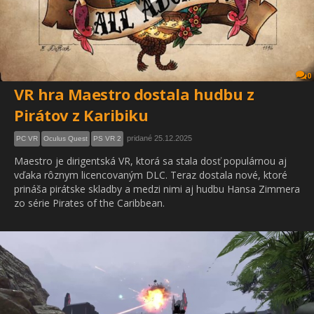
0
VR hra Maestro dostala hudbu z
Pirátov z Karibiku
pridané 25.12.2025
PC VR
Oculus Quest
PS VR 2
Maestro je dirigentská VR, ktorá sa stala dosť populárnou aj
vďaka rôznym licencovaným DLC. Teraz dostala nové, ktoré
prináša pirátske skladby a medzi nimi aj hudbu Hansa Zimmera
zo série Pirates of the Caribbean.