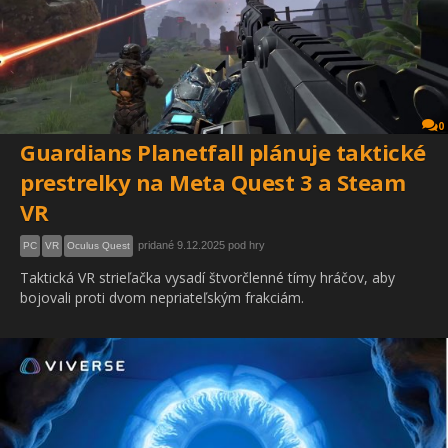
0
Guardians Planetfall plánuje taktické
prestrelky na Meta Quest 3 a Steam
VR
pridané 9.12.2025 pod hry
PC
VR
Oculus Quest
Taktická VR strieľačka vysadí štvorčlenné tímy hráčov, aby
bojovali proti dvom nepriateľským frakciám.