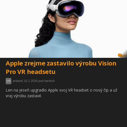
21
Apple zrejme zastavilo výrobu Vision
Pro VR headsetu
pridané 10.1.2026 pod hardvér
VR
Len na jeseň upgradlo Apple svoj VR headset o nový čip a už
vraj výrobu zastavil.