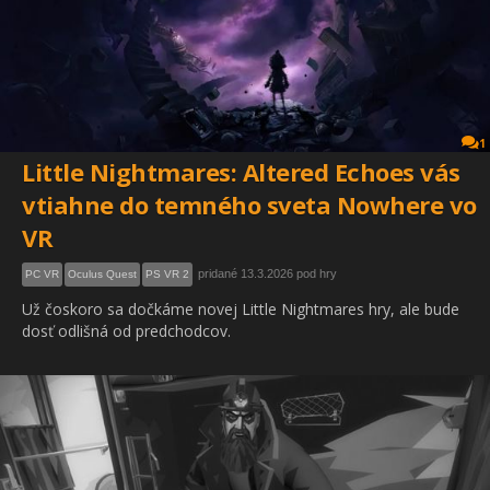
1
Little Nightmares: Altered Echoes vás
vtiahne do temného sveta Nowhere vo
VR
pridané 13.3.2026 pod hry
PC VR
Oculus Quest
PS VR 2
Už čoskoro sa dočkáme novej Little Nightmares hry, ale bude
dosť odlišná od predchodcov.