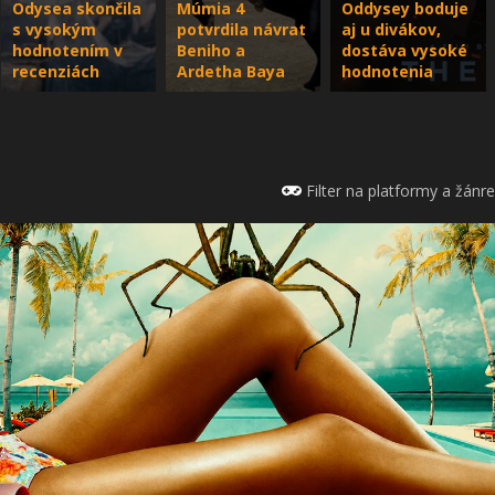
Odysea skončila
Múmia 4
Oddysey boduje
s vysokým
potvrdila návrat
aj u divákov,
hodnotením v
Beniho a
dostáva vysoké
recenziách
Ardetha Baya
hodnotenia
Filter na platformy a žánre