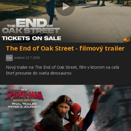
8
The End of Oak Street - filmový trailer
pridané 22.7.2026
Film
Nový trailer na The End of Oak Street, film v ktorom sa celá
štvrť presunie do sveta dinosaurov.