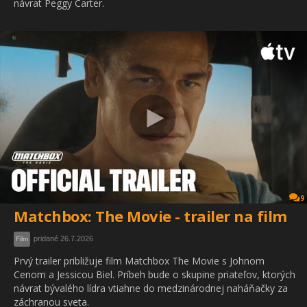
návrat Peggy Carter.
9
Matchbox: The Movie - trailer na film
pridané 26.7.2026
Film
Prvý trailer približuje film Matchbox The Movie s Johnom
Cenom a Jessicou Biel. Príbeh bude o skupine priateľov, ktorých
návrat bývalého lídra vtiahne do medzinárodnej naháňačky za
záchranou sveta.