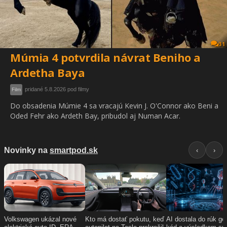
31
Múmia 4 potvrdila návrat Beniho a
Ardetha Baya
pridané 5.8.2026 pod filmy
Film
Do obsadenia Múmie 4 sa vracajú Kevin J. O'Connor ako Beni a
Oded Fehr ako Ardeth Bay, pribudol aj Numan Acar.