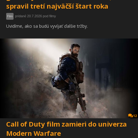
spravil tretí najväčší štart roka
pridané 20.7.2026 pod filmy
Film
Uvidíme, ako sa budú vyvíjať ďalšie tržby.
12
Call of Duty film zamieri do univerza
Modern Warfare