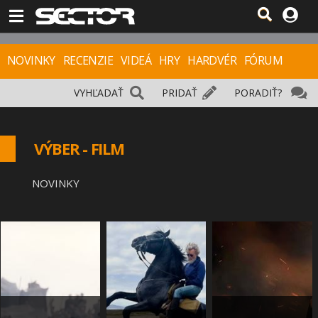
NOVINKY
RECENZIE
VIDEÁ
HRY
HARDVÉR
FÓRUM
VYHĽADAŤ
PRIDAŤ
PORADIŤ?
VÝBER - FILM
NOVINKY