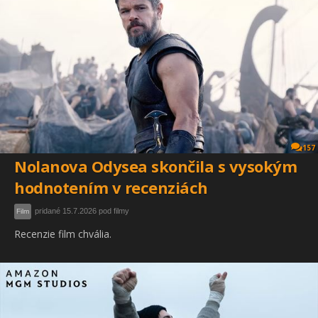
157
Nolanova Odysea skončila s vysokým
hodnotením v recenziách
pridané 15.7.2026 pod filmy
Film
Recenzie film chvália.