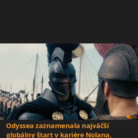
171
Odyssea zaznamenala najväčší
globálny štart v kariére Nolana,