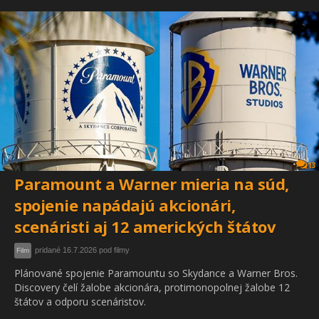
13
Paramount a Warner mieria na súd,
spojenie napádajú akcionári,
scenáristi aj 12 amerických štátov
pridané 16.7.2026 pod filmy
Film
Plánované spojenie Paramountu so Skydance a Warner Bros.
Discovery čelí žalobe akcionára, protimonopolnej žalobe 12
štátov a odporu scenáristov.