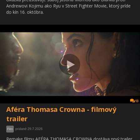
Andrewovi Kojimu ako Ryu v Street Fighter Movie, ktorý príde
do kín 16. októbra.
13
Aféra Thomasa Crowna - filmový
trailer
pridané 29.7.2026
Film
Remake filmu AFÉRA THOMASA CROWNA dostáva prvý trailer,