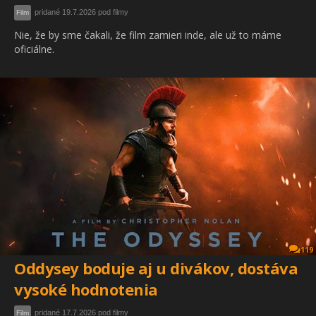
pridané 19.7.2026 pod filmy
Film
Nie, že by sme čakali, že film zamieri inde, ale už to máme
oficiálne.
119
Oddysey boduje aj u divákov, dostáva
vysoké hodnotenia
pridané 17.7.2026 pod filmy
Film