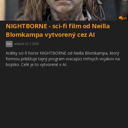
25
NIGHTBORNE - sci-fi film od Neilla
Blomkampa vytvorený cez AI
pridané 21.7.2026
Film
Krátky sci-fi horor NIGHTBORNE od Neilla Blomkampa, ktorý
formou približuje tajný program vracajúci mŕtvych vojakov na
bojisko. Celé je to vytvorené v AI.