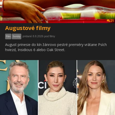
21
Augustové filmy
pridané 8.8.2026 pod filmy
Film
Seriály
August prinesie do kín žánrovo pestré premiéry vrátane Psích
hviezd, Insidious 6 alebo Oak Street.