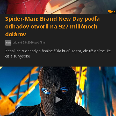
47
Spider-Man: Brand New Day podľa
odhadov otvoril na 927 miliónoch
dolárov
pridané 2.8.2026 pod filmy
Film
Zatiaľ ide o odhady a finálne čísla budú zajtra, ale už vidíme, že
čísla sú vysoké