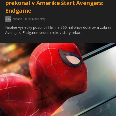
prekonal v Amerike štart Avengers:
Endgame
pridané 3.8.2026 pod filmy
Film
Finálne výsledky posunuli film na 360 miliónov dolárov a zobrali
Avengers: Endgame sedem rokov starý rekord.