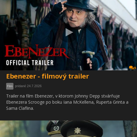
9
Ebenezer - filmový trailer
pridané 24.7.2026
Film
Trailer na film Ebenezer, v ktorom Johnny Depp stvárňuje
Ebenezera Scrooge po boku Iana McKellena, Ruperta Grinta a
Sama Claflina.