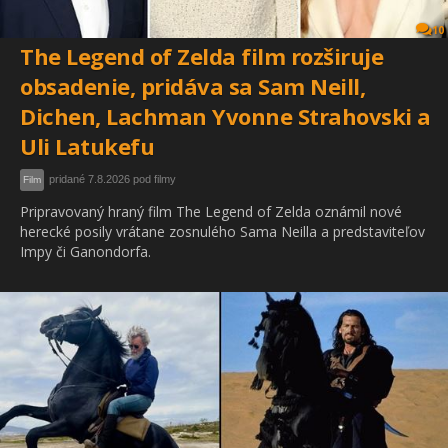
10
The Legend of Zelda film rozširuje
obsadenie, pridáva sa Sam Neill,
Dichen, Lachman Yvonne Strahovski a
Uli Latukefu
pridané 7.8.2026 pod filmy
Film
Pripravovaný hraný film The Legend of Zelda oznámil nové
herecké posily vrátane zosnulého Sama Neilla a predstaviteľov
Impy či Ganondorfa.