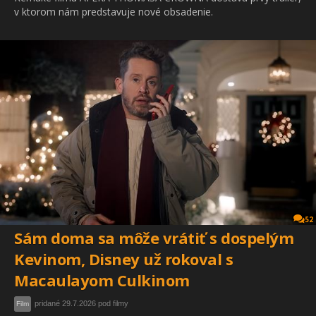
v ktorom nám predstavuje nové obsadenie.
52
Sám doma sa môže vrátiť s dospelým
Kevinom, Disney už rokoval s
Macaulayom Culkinom
pridané 29.7.2026 pod filmy
Film