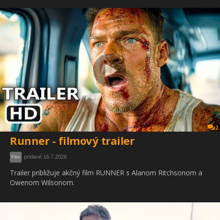
2
Runner - filmový trailer
pridané 16.7.2026
Film
Trailer približuje akčný film RUNNER s Alanom Ritchsonom a
Owenom Wilsonom.