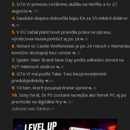
GTA VI prinesie rozšírenú ukážku na Netflix a to 27.
augusta
119
Saudská skupina dokončila kúpu EA za 55 miliárd dolárov
48
V EÚ začali platiť nové pravidlá práva na opravu,
výrobcovia musia pomôcť aj po zá
49
Return to Castle Wolfenstein je po 24 rokoch v Nemecku
konečne dostupný bez cenzúr
13
Spider-Man: Brand New Day podľa odhadov otvoril na
927 miliónoch dolárov
47
GTA VI má podľa Take-Two bezprecedentné
predobjednávky
64
10 hier, ktoré posunuli hranie vpred
28
Sony tvrdí, že PS zostane lacnejšia ako herné PC aj po
prechode na digitálne hry
201
zobraziť viac článkov >