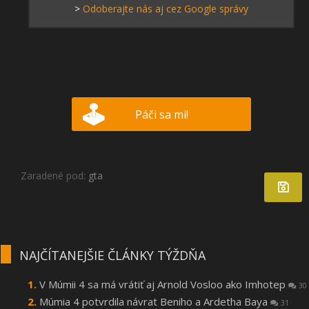
>
Odoberajte nás aj cez Google správy
Páči sa mi!
Zaradené pod:
gta
NAJČÍTANEJŠIE ČLÁNKY TÝŽDŇA
V Múmii 4 sa má vrátiť aj Arnold Vosloo ako Imhotep
30
Múmia 4 potvrdila návrat Beniho a Ardetha Baya
31