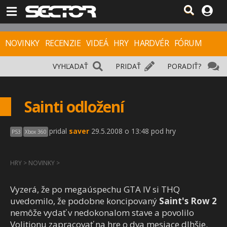
NOVINKY
RECENZIE
VIDEÁ
HRY
HARDVÉR
FÓRUM
VYHĽADAŤ
PRIDAŤ
PORADIŤ?
Sainti odložení
pridal
saver
29.5.2008 o 13:48 pod hry
PS3
Xbox 360
HRY
>
NOVINKY
>
Vyzerá, že po megaúspechu GTA IV si THQ
uvedomilo, že podobne koncipovaný
Saint's Row 2
nemôže vydať v nedokonalom stave a povolilo
Volitionu zapracovať na hre o dva mesiace dlhšie.