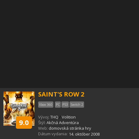
SAINT'S ROW 2
Xbox 360
PC
PS3
Switch 2
Vývoj:
THQ
/
Volition
9.0
Štýl:
Akčná Adventúra
Web:
domovská stránka hry
Dátum vydania:
14. október 2008