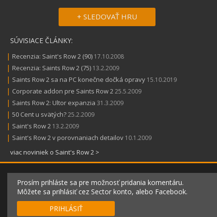
+ SLEDOVAŤ HRU
SÚVISIACE ČLÁNKY:
|
Recenzia: Saint's Row 2 (90)
17.10.2008
|
Recenzia: Saints Row 2 (75)
13.2.2009
|
Saints Row 2 sa na PC konečne dočká opravy
15.10.2019
|
Corporate addon pre Saints Row 2
25.5.2009
|
Saints Row 2: Ultor expanzia
31.3.2009
|
50 Cent u svätých?
25.2.2009
|
Saint's Row 2
13.2.2009
|
Saint's Row 2 v porovnaniach detailov
10.1.2009
viac noviniek o Saint's Row 2 >
Prosím prihláste sa pre možnosť pridania komentáru.
Môžete sa prihlásiť cez Sector konto, alebo Facebook.
PRIHLÁSIŤ