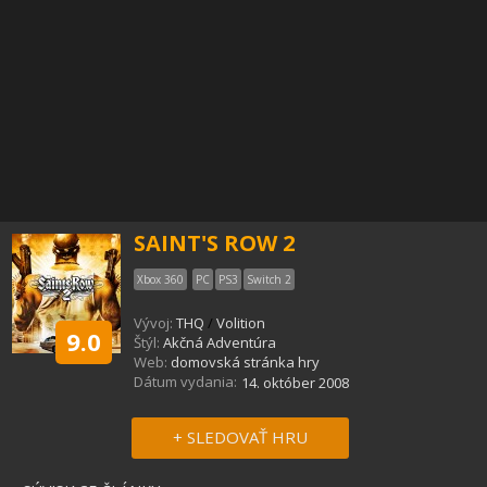
SAINT'S ROW 2
Xbox 360
PC
PS3
Switch 2
Vývoj:
THQ
/
Volition
9.0
Štýl:
Akčná Adventúra
Web:
domovská stránka hry
Dátum vydania:
14. október 2008
+ SLEDOVAŤ HRU