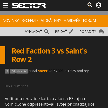
NOVINKY
RECENZIE
VIDEÁ
HRY
HARDVÉR
FÓRUM
VYHĽADAŤ
PRIDAŤ
PORADIŤ?
Red Faction 3 vs Saint's
Row 2
pridal
saver
28.7.2008 o 13:25 pod hry
PC
PS3
Xbox 360
HRY
>
NOVINKY
>
Volitionu teraz ide karta a ako na E3, aj na
ComicCone odprezentovali svoje prichádzajúce