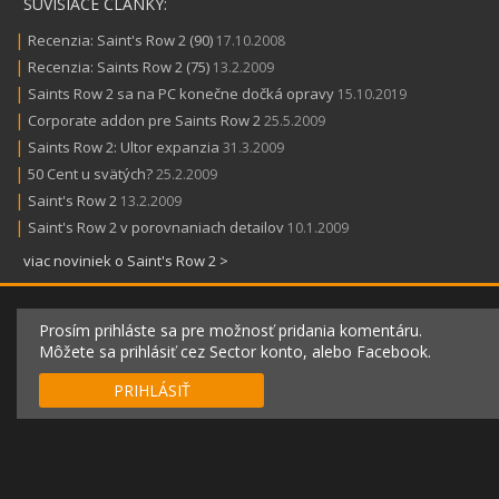
SÚVISIACE ČLÁNKY:
|
Recenzia: Saint's Row 2 (90)
17.10.2008
|
Recenzia: Saints Row 2 (75)
13.2.2009
|
Saints Row 2 sa na PC konečne dočká opravy
15.10.2019
|
Corporate addon pre Saints Row 2
25.5.2009
|
Saints Row 2: Ultor expanzia
31.3.2009
|
50 Cent u svätých?
25.2.2009
|
Saint's Row 2
13.2.2009
|
Saint's Row 2 v porovnaniach detailov
10.1.2009
viac noviniek o Saint's Row 2 >
Prosím prihláste sa pre možnosť pridania komentáru.
Môžete sa prihlásiť cez Sector konto, alebo Facebook.
PRIHLÁSIŤ