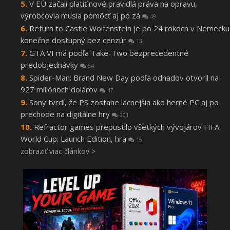
V EÚ začali platiť nové pravidlá práva na opravu,
výrobcovia musia pomôcť aj po zá
49
Return to Castle Wolfenstein je po 24 rokoch v Nemecku
konečne dostupný bez cenzúr
13
GTA VI má podľa Take-Two bezprecedentné
predobjednávky
64
Spider-Man: Brand New Day podľa odhadov otvoril na
927 miliónoch dolárov
47
Sony tvrdí, že PS zostane lacnejšia ako herné PC aj po
prechode na digitálne hry
201
Refractor games prepustilo všetkých vývojárov FIFA
World Cup: Launch Edition, hra
15
zobraziť viac článkov >