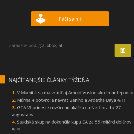
Páči sa mi!
Zaradené pod:
gta
,
xbox
,
ati
NAJČÍTANEJŠIE ČLÁNKY TÝŽDŇA
V Múmii 4 sa má vrátiť aj Arnold Vosloo ako Imhotep
30
Múmia 4 potvrdila návrat Beniho a Ardetha Baya
31
GTA VI prinesie rozšírenú ukážku na Netflix a to 27.
augusta
119
Saudská skupina dokončila kúpu EA za 55 miliárd dolárov
48