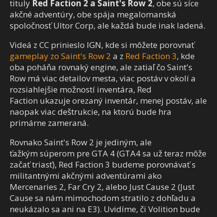
tituly
Red Faction 2 a Saint's Row 2
, obe sú síce
akčné adventúry, obe spája megalomanská
spoločnosť Ultor Corp, ale každá bude inak ladená.
Videá z CC prinieslo IGN, kde si môžete porovnať
gameplay zo Saint's Row 2
a z
Red Faction 3
, kde
oba poháňa rovnaký engine, ale zatiaľ čo Saint's
Row má viac detailov mesta, viac postáv v okolí a
rozsiahlejšie možností inventára, Red
Faction ukazuje orezaný inventár, menej postáv, ale
naopak viac deštrukcie, na ktorú bude hra
primárne zameraná.
Rovnako Saint's Row 2 je jediným, ale
ťažkým súperom pre GTA 4 (GTA4 sa už teraz môže
začať triasť), Red Faction 3 budeme porovnávať s
militantnými akčnými adventúrami ako
Mercenaries 2, Far Cry 2, alebo Just Cause 2 (Just
Cause sa nám mimochodom stratilo z dohľadu a
neukázalo sa ani na E3). Uvidíme, či Volition bude