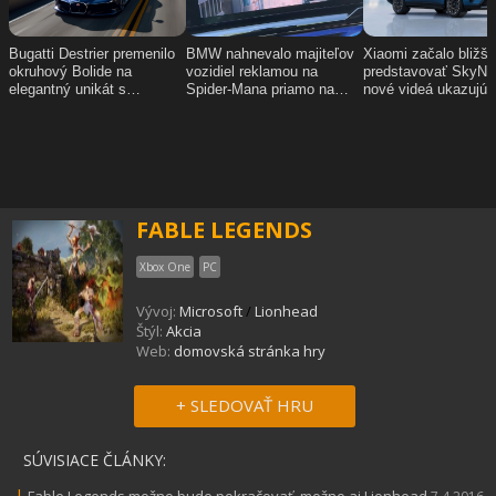
FABLE LEGENDS
Xbox One
PC
Vývoj:
Microsoft
/
Lionhead
Štýl:
Akcia
Web:
domovská stránka hry
+ SLEDOVAŤ HRU
SÚVISIACE ČLÁNKY:
|