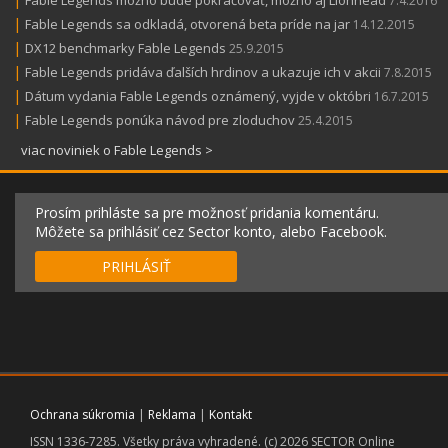
Fable Legends možno bude pokračovať, možno aj Lionhead
7.4.2016
|
Fable Legends sa odkladá, otvorená beta príde na jar
14.12.2015
|
DX12 benchmarky Fable Legends
25.9.2015
|
Fable Legends pridáva ďalších hrdinov a ukazuje ich v akcii
7.8.2015
|
Dátum vydania Fable Legends oznámený, vyjde v októbri
16.7.2015
|
Fable Legends ponúka návod pre zloduchov
25.4.2015
viac noviniek o Fable Legends >
Prosím prihláste sa pre možnosť pridania komentáru.
Môžete sa prihlásiť cez Sector konto, alebo Facebook.
PRIHLÁSIŤ
Ochrana súkromia
|
Reklama
|
Kontakt
ISSN 1336-7285. Všetky práva vyhradené. (c) 2026 SECTOR Online