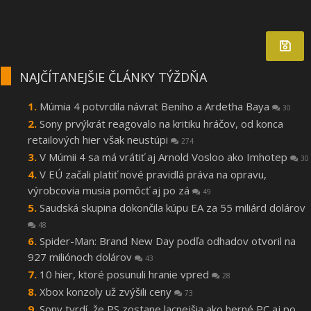
NAJČÍTANEJŠIE ČLÁNKY TÝŽDŇA
Múmia 4 potvrdila návrat Beniho a Ardetha Baya
30
Sony prvýkrát reagovalo na kritiku hráčov, od konca
retailových hier však neustúpi
274
V Múmii 4 sa má vrátiť aj Arnold Vosloo ako Imhotep
30
V EÚ začali platiť nové pravidlá práva na opravu,
výrobcovia musia pomôcť aj po zá
49
Saudská skupina dokončila kúpu EA za 55 miliárd dolárov
48
Spider-Man: Brand New Day podľa odhadov otvoril na
927 miliónoch dolárov
43
10 hier, ktoré posunuli hranie vpred
28
Xbox konzoly už zvýšili ceny
73
Sony tvrdí, že PS zostane lacnejšia ako herné PC aj po