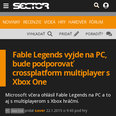
NOVINKY
RECENZIE
VIDEÁ
HRY
HARDVÉR
FÓRUM
VYHĽADAŤ
PRIDAŤ
PORADIŤ?
Fable Legends vyjde na PC,
bude podporovať
crossplatform multiplayer s
Xbox One
Microsoft včera ohlásil Fable Legends na PC a to
aj s multiplayerom s Xbox hráčmi.
pridal
saver
22.1.2015 o 9:43 pod hry
PC
Xbox One