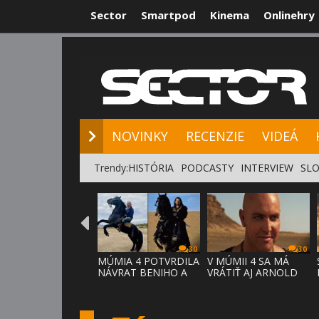
Sector
Smartpod
Kinema
Onlinehry
NOVINKY
RE
NOVINKY
RECENZIE
VIDEÁ
Trendy:
HISTÓRIA
PODCASTY
INTERVIEW
SLO
30
30
MÚMIA 4 POTVRDILA
V MÚMII 4 SA MÁ
NÁVRAT BENIHO A
VRÁTIŤ AJ ARNOLD
ARDETHA
VOSLOO AK