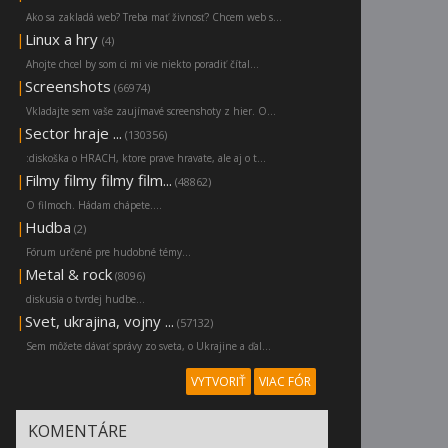
Ako sa zakladá web? Treba mať živnosť? Chcem web s...
|
Linux a hry
(4)
Ahojte chcel by som ci mi vie niekto poradiť čítal...
|
Screenshots
(66974)
Vkladajte sem vaše zaujímavé screenshoty z hier. O...
|
Sector hraje ...
(130356)
:diskoška o HRACH, ktore prave hravate, ale aj o t...
|
Filmy filmy filmy film...
(48862)
O filmoch. Hádam chápete....
|
Hudba
(2)
Fórum určené pre hudobné témy...
|
Metal & rock
(8096)
diskusia o tvrdej hudbe...
|
Svet, ukrajina, vojny ...
(57132)
Sem môžete dávať správy zo sveta, o Ukrajine a ďal...
VYTVORIŤ
VIAC FÓR
KOMENTÁRE