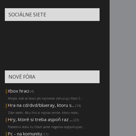
SOCIÁLNE SIETE
NOVÉ FÓRA
|
Xbox hraci
(4)
Ahojte, kde sa teraz pls najnovsie zdruzuju Xbox S...
|
Hra na cd/dvd/blueray, ktoru s...
(14)
Zdar vsetci. Aku hru si najviac cenite, ktoru mate...
|
Hry, ktoré si treba aspoň raz ...
(23)
Poslednú dobu tu čítam samé negatíva ovplyvňujúce ...
|
Pc - na komunitu
(11)