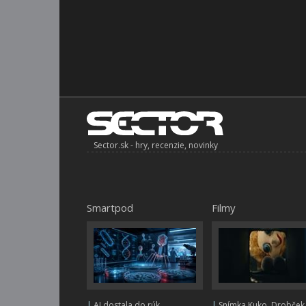
Sector.sk - hry, recenzie, novinky
Smartpod
Filmy
|
AI dostala do rúk
|
Snímka Kuko, Drobček