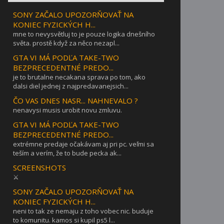
SONY ZAČALO UPOZORŇOVAŤ NA
KONIEC FYZICKÝCH H...
mne to nevysvětluj to je pouze logika dnešního
světa. prostě když za něco nezapl...
GTA VI MÁ PODĽA TAKE-TWO
BEZPRECEDENTNÉ PREDO...
je to brutalne necakana sprava po tom, ako
dalsi diel jednej z najpredavanejsich...
ČO VAS DNES NASR... NAHNEVALO ?
nenavysi musis urobit novu zmluvu.
GTA VI MÁ PODĽA TAKE-TWO
BEZPRECEDENTNÉ PREDO...
extrémne predaje očakávam aj pri pc. veľmi sa
teším a verím, že to bude pecka ak...
SCREENSHOTS
⚔
SONY ZAČALO UPOZORŇOVAŤ NA
KONIEC FYZICKÝCH H...
neni to tak ze nemaju z toho vobec nic. buduje
to komunitu. kamos si kupil ps5 l...