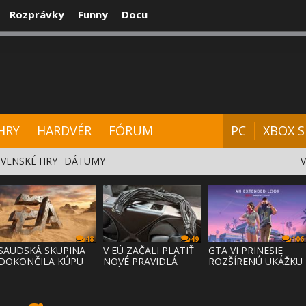
Rozprávky
Funny
Docu
CENZIE
VIDEÁ
HARDVÉR
FÓRUM
HRY
HARDVÉR
FÓRUM
PC
XBOX S
VENSKÉ HRY
DÁTUMY
48
49
106
SAUDSKÁ SKUPINA
V EÚ ZAČALI PLATIŤ
GTA VI PRINESIE
DOKONČILA KÚPU
NOVÉ PRAVIDLÁ
ROZŠÍRENÚ UKÁŽKU
EA ZA 55 MI
PRÁVA NA
NA NETFLI