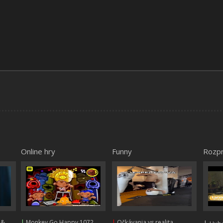
Online hry
Funny
Rozp
 &
|
Monkey Go Happy 1072
|
Očkávania vs realita
|