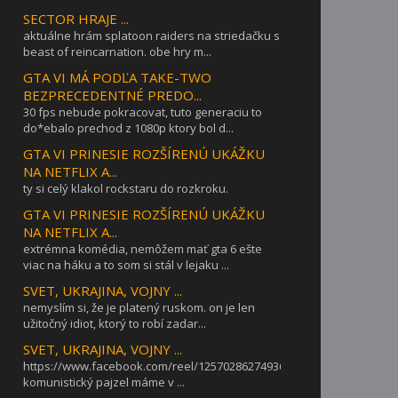
SECTOR HRAJE ...
aktuálne hrám splatoon raiders na striedačku s
beast of reincarnation. obe hry m...
GTA VI MÁ PODĽA TAKE-TWO
BEZPRECEDENTNÉ PREDO...
30 fps nebude pokracovat, tuto generaciu to
do*ebalo prechod z 1080p ktory bol d...
GTA VI PRINESIE ROZŠÍRENÚ UKÁŽKU
NA NETFLIX A...
ty si celý klakol rockstaru do rozkroku.
GTA VI PRINESIE ROZŠÍRENÚ UKÁŽKU
NA NETFLIX A...
extrémna komédia, nemôžem mať gta 6 ešte
viac na háku a to som si stál v lejaku ...
SVET, UKRAJINA, VOJNY ...
nemyslím si, že je platený ruskom. on je len
užitočný idiot, ktorý to robí zadar...
SVET, UKRAJINA, VOJNY ...
https://www.facebook.com/reel/1257028627493642takýto
komunistický pajzel máme v ...