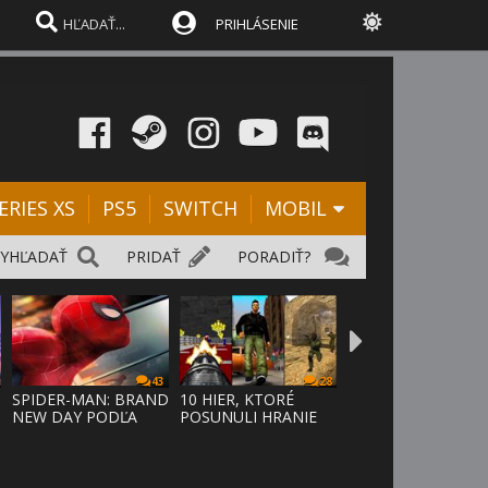
PRIHLÁSENIE
ERIES XS
PS5
SWITCH
MOBIL
VYHĽADAŤ
PRIDAŤ
PORADIŤ?
43
28
SPIDER-MAN: BRAND
10 HIER, KTORÉ
NEW DAY PODĽA
POSUNULI HRANIE
ODHADOV OT
VPRED