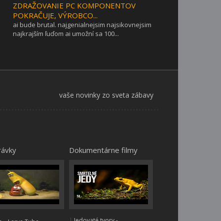
ZDRAŽOVANIE PC KOMPONENTOV
POKRAČUJE, VÝROBCO...
ai bude brutal. najgenialnejsim najsikovnejsim
najkrajším ľuďom ai umožní sa 100...
vaše novinky zo sveta zábavy
rávky
Dokumentárne filmy
|
Jedovaté tvory -