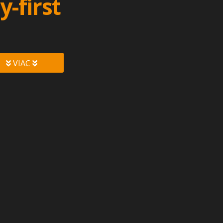
-first
VIAC