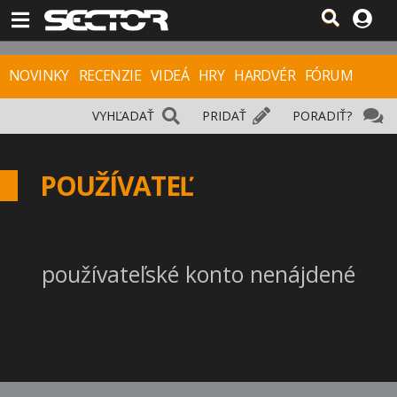
NOVINKY
RECENZIE
VIDEÁ
HRY
HARDVÉR
FÓRUM
VYHĽADAŤ
PRIDAŤ
PORADIŤ?
POUŽÍVATEĽ
používateľské konto nenájdené