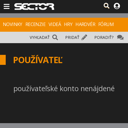
NOVINKY
RECENZIE
VIDEÁ
HRY
HARDVÉR
FÓRUM
VYHĽADAŤ
PRIDAŤ
PORADIŤ?
POUŽÍVATEĽ
používateľské konto nenájdené