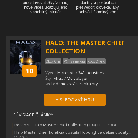
HALO: THE MASTER CHIEF
COLLECTION
Xbox One
PC
Game Pass
Xbox One X
10
Vývoj:
Microsoft
/
343 Industries
Štýl:
Akcia
/
Multiplayer
Web:
domovská stránka hry
+ SLEDOVAŤ HRU
SÚVISIACE ČLÁNKY:
|
Recenzia: Halo Master Chief Collection (100)
11.11.2014
|
Halo Master Chief kolekcia dostala Floodfight a ďalšie updaty...
11.4.2022