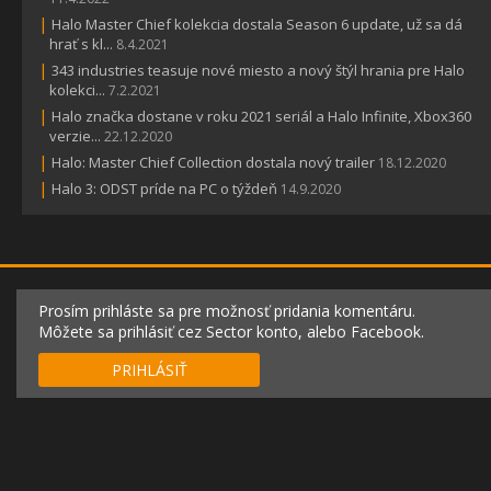
|
Halo Master Chief kolekcia dostala Season 6 update, už sa dá
hrať s kl...
8.4.2021
|
343 industries teasuje nové miesto a nový štýl hrania pre Halo
kolekci...
7.2.2021
|
Halo značka dostane v roku 2021 seriál a Halo Infinite, Xbox360
verzie...
22.12.2020
|
Halo: Master Chief Collection dostala nový trailer
18.12.2020
|
Halo 3: ODST príde na PC o týždeň
14.9.2020
Prosím prihláste sa pre možnosť pridania komentáru.
Môžete sa prihlásiť cez Sector konto, alebo Facebook.
PRIHLÁSIŤ