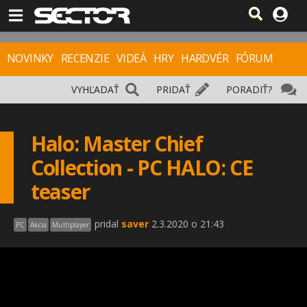
NOVINKY
RECENZIE
VIDEÁ
HRY
HARDVÉR
FÓRUM
VYHĽADAŤ
PRIDAŤ
PORADIŤ?
Halo: Master Chief
Collection - PC HALO: CE
teaser
pridal
saver
2.3.2020 o 21:43
PC
Akcia
Multiplayer