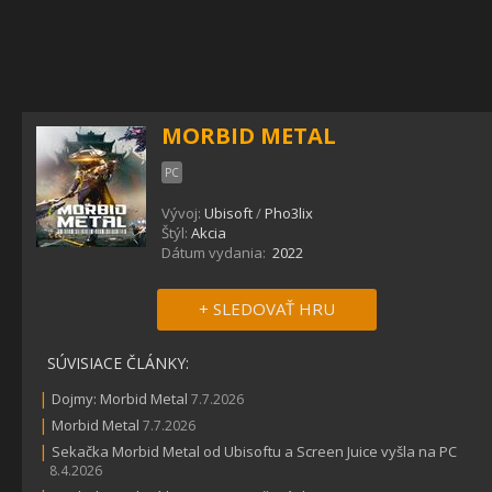
MORBID METAL
PC
Vývoj:
Ubisoft
/
Pho3lix
Štýl:
Akcia
Dátum vydania:
2022
+ SLEDOVAŤ HRU
SÚVISIACE ČLÁNKY:
|
Dojmy: Morbid Metal
7.7.2026
|
Morbid Metal
7.7.2026
|
Sekačka Morbid Metal od Ubisoftu a Screen Juice vyšla na PC
8.4.2026