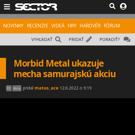
NOVINKY
RECENZIE
VIDEÁ
HRY
HARDVÉR
FÓRUM
VYHĽADAŤ
PRIDAŤ
PORADIŤ?
Morbid Metal ukazuje
mecha samurajskú akciu
pridal
matus_ace
12.6.2022 o 9:19
PC
Akcia