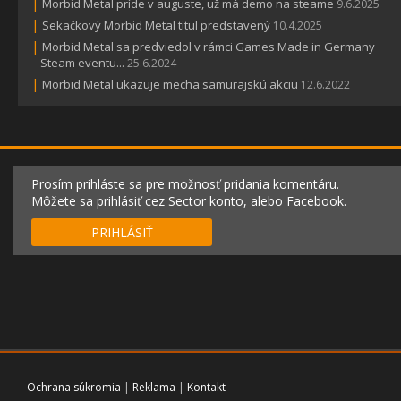
|
Morbid Metal príde v auguste, už má demo na steame
9.6.2025
|
Sekačkový Morbid Metal titul predstavený
10.4.2025
|
Morbid Metal sa predviedol v rámci Games Made in Germany
Steam eventu...
25.6.2024
|
Morbid Metal ukazuje mecha samurajskú akciu
12.6.2022
Prosím prihláste sa pre možnosť pridania komentáru.
Môžete sa prihlásiť cez Sector konto, alebo Facebook.
PRIHLÁSIŤ
Ochrana súkromia
|
Reklama
|
Kontakt