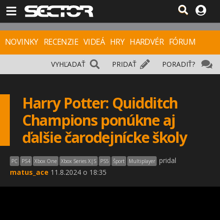
NOVINKY
RECENZIE
VIDEÁ
HRY
HARDVÉR
FÓRUM
VYHĽADAŤ
PRIDAŤ
PORADIŤ?
Harry Potter: Quidditch
Champions ponúkne aj
ďalšie čarodejnícke školy
pridal
PC
PS4
Xbox One
Xbox Series X|S
PS5
Šport
Multiplayer
matus_ace
11.8.2024 o 18:35