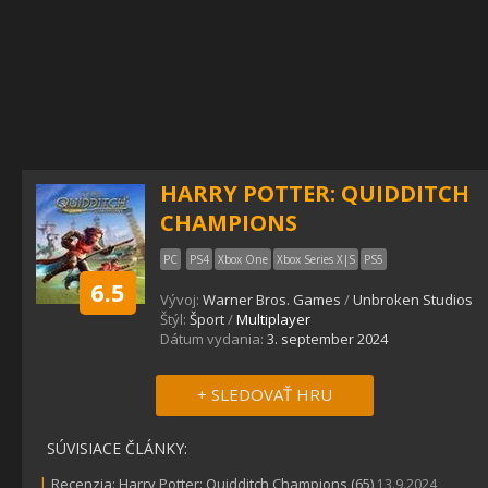
HARRY POTTER: QUIDDITCH
CHAMPIONS
PC
PS4
Xbox One
Xbox Series X|S
PS5
6.5
Vývoj:
Warner Bros. Games
/
Unbroken Studios
Štýl:
Šport
/
Multiplayer
Dátum vydania:
3. september 2024
+ SLEDOVAŤ HRU
SÚVISIACE ČLÁNKY:
|
Recenzia: Harry Potter: Quidditch Champions (65)
13.9.2024