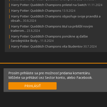
|
Harry Potter: Quidditch Champions priletel na Switch
11.11.2024
|
Harry Potter: Quidditch Champions
13.9.2024
|
Harry Potter: Quidditch Champions objasňuje svoje pravidlá a
obsah...
30.8.2024
|
Harry Potter: Quidditch Champions titul sa priblížil novým
trailerom...
23.8.2024
|
Harry Potter: Quidditch Champions ponúkne aj ďalšie
čarodejnícke školy...
11.8.2024
|
Harry Potter: Quidditch Champions víta študentov
30.7.2024
Prosím prihláste sa pre možnosť pridania komentáru.
Môžete sa prihlásiť cez Sector konto, alebo Facebook.
PRIHLÁSIŤ