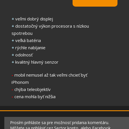
+
veľmi dobrý displej
+
dostatočný výkon procesora s nízkou
spotrebou
+
veľká batéria
+
rýchle nabíjanie
+
odolnosť
+
kvalitný hlavný senzor
-
mobil nemusel až tak veľmi chcieť byť
iPhonom
-
chýba teleobjektív
-
cena mohla byť nižšia
Prosím prihláste sa pre možnosť pridania komentáru.
Môžete sa prihlásiť cez Sector konto, alebo Facebook.