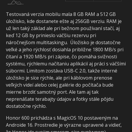
Testovaná verzia mobilu mala 8 GB RAM a 512 GB
úložisko, kde dostanete ešte aj 256GB verziu. RAM je
už len taký základ ale pri bežnom používaní stačí, aj
keď 12 GB by prinieslo väčšiu rezervu pri
náročnejšom multitaskingu. Úložisko je dostatočne
veľké a jeho rýchlosť dosiahla približne 1800 MB/s pri
čítaní a 1920 MB/s pri zápise, čo pomáha svižnosti
systému, rýchlemu načítaniu aplikácií aj práci s väčšími
súbormi. Limitom zostáva USB-C 2.0, takže interné
úložisko je síce rýchle, ale pri káblovom prenose
veľkých videí alebo celej galérie do počítača bude
mierne brzdiť samotný port. Ale tam aj tak
neprenášate terabajty údajov a fotky stále pôjdu
dostatočne rýchlo.
Honor 600 prichádza s MagicOS 10 postaveným na
Androide 16. Prostredie je výrazne upravené a vidieť,
že Honor ide svojim smerom, síce ovplyvnený