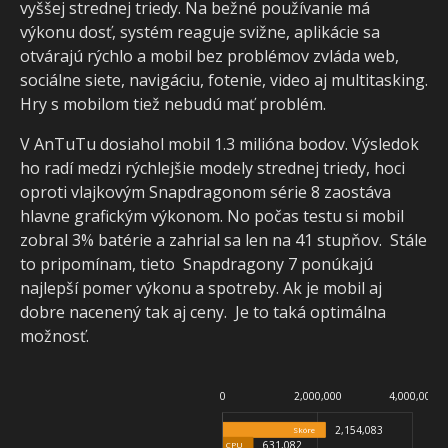
vyššej strednej triedy. Na bežné používanie m
výkonu dosť, systém reaguje svižne, aplikácie sa
otvárajú rýchlo a mobil bez problémov zvláda web,
sociálne siete, navigáciu, fotenie, video aj multitasking.
Hry s mobilom tiež nebudú mať problém.
V AnTuTu dosiahol mobil 1.3 milióna bodov. Výsledok
ho radí medzi rýchlejšie modely strednej triedy, hoci
oproti vlajkovým Snapdragonom série 8 zaostáva
hlavne grafickým výkonom. No počas testu si mobil
zobral 3% batérie a zahrial sa len na 41 stupňov. Stále
to pripomínam, tieto Snapdragony 7 ponúkajú
najlepší pomer výkonu a spotreby. Ak je mobil aj
dobre nacenený tak aj ceny. Je to taká optimálna
možnosť.
-2,000,000
-1,000,000
0
2,000,000
-4,000,000
6,000,000
2,000,000
4,000,000
2,154,083
Skóre
631,082
CPU