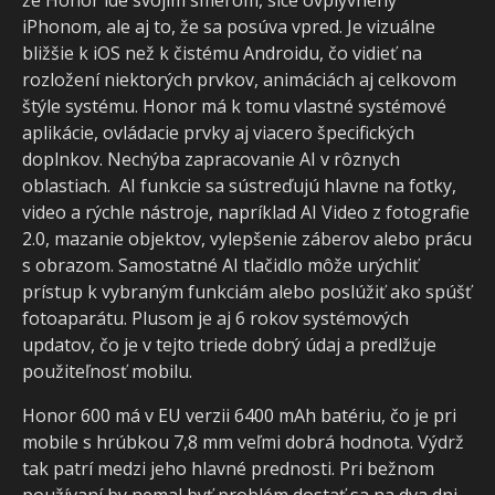
iPhonom, ale aj to, že sa posúva vpred. Je vizuálne
bližšie k iOS než k čistému Androidu, čo vidieť na
rozložení niektorých prvkov, animáciách aj celkovom
týle systému. Honor má k tomu vlastné systémové
aplikácie, ovládacie prvky aj viacero špecifických
doplnkov. Nechýba zapracovanie AI v rôznych
oblastiach. AI funkcie sa sústreďujú hlavne na fotky,
video a rýchle nástroje, napríklad AI Video z fotografie
2.0, mazanie objektov, vylepšenie záberov alebo prácu
s obrazom. Samostatné AI tlačidlo môže urýchliť
prístup k vybraným funkciám alebo poslúžiť ako spúšť
fotoaparátu. Plusom je aj 6 rokov systémových
updatov, čo je v tejto triede dobrý údaj a predlžuje
použiteľnosť mobilu.
Honor 600 má v EU verzii 6400 mAh batériu, čo je pri
mobile s hrúbkou 7,8 mm veľmi dobrá hodnota. Výdrž
tak patrí medzi jeho hlavné prednosti. Pri bežnom
používaní by nemal byť problém dostať sa na dva dni,