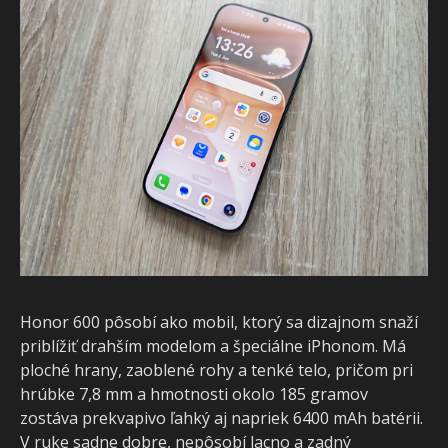
Honor 600 pôsobí ako mobil, ktorý sa dizajnom snaží
priblížiť drahším modelom a špeciálne iPhonom. M
ploché hrany, zaoblené rohy a tenké telo, pričom pri
hrúbke 7,8 mm a hmotnosti okolo 185 gramov
zostáva prekvapivo ľahký aj napriek 6400 mAh batérii.
V ruke sadne dobre, nepôsobí lacno a zadný