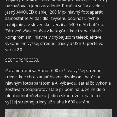
naznačovalo jeho zaradenie. Ponúka veľký a veľmi
jasný AMOLED displej, 200 Mpx hlavný fotoaparát,
samostatné AI tlačidlo, zvýšenú odolnosť, rýchle
nabíjanie a v slovenskej verzii aj 6400 mAh batériu.
Zároveň však ostáva v kategórii, kde treba rátať s
kompromismi, hlavne v chýbajúcom teleobjektíve,
výkone len vyššej strednej triedy a USB-C porte vo
verzii 2.0.
SECTORSPEC353.
Parametrami sa Honor 600 drží vo vyššej strednej
triede, kde chce zaujať hlavne displejom, batériou,
hlavným fotoaparátom a AI výbavou, zatiaľ čo výkon a
zostava fotoaparátov stále pripomínajú, že nejde o
plnohodnotnú vlajku. Jediná škoda, že cena tejto
vyššej strednej triedy už siaha k 600 eurám.