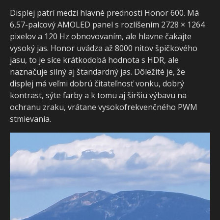
Displej patrí medzi hlavné prednosti Honor 600. M
6,57-palcový AMOLED panel s rozlíšením 2728 × 1264
pixelov a 120 Hz obnovovaním, ale hlavne čakajte
vysoký jas. Honor uvádza až 8000 nitov špičkového
jasu, to je síce krátkodobá hodnota s HDR, ale
naznačuje silný aj štandardný jas. Dôležité je, že
displej má veľmi dobrú čitateľnosť vonku, dobrý
kontrast, sýte farby a k tomu aj širšiu výbavu na
ochranu zraku, vrátane vysokofrekvenčného PWM
stmievania.