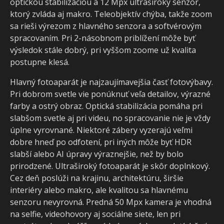
optickou stabilizáciou a 12 Mpx ultraširoký senzor,
ktorý zvláda aj makro. Teleobjektív chýba, takže zoom
sa rieši výrezom z hlavného senzora a softvérovým
spracovaním. Pri 2-násobnom priblížení môže byť
výsledok stále dobrý, pri vyššom zoome už kvalita
postupne klesá.
Hlavný fotoaparát je najzaujímavejšia časť fotovýbavy.
Pri dobrom svetle vie ponúknuť veľa detailov, výrazné
farby a ostrý obraz. Optická stabilizácia pomáha pri
slabšom svetle aj pri videu, no spracovanie nie je vždy
úplne vyrovnané. Niektoré zábery vyzerajú veľmi
dobre hneď po odfotení, pri iných môže byť HDR
slabší alebo AI úpravy výraznejšie, než by bolo
prirodzené. Ultraširoký fotoaparát je skôr doplnkový.
Cez deň poslúži na krajinu, architektúru, širšie
interiéry alebo makro, ale kvalitou sa hlavnému
senzoru nevyrovná. Predná 50 Mpx kamera je vhodn
na selfie, videohovory aj sociálne siete, len pri