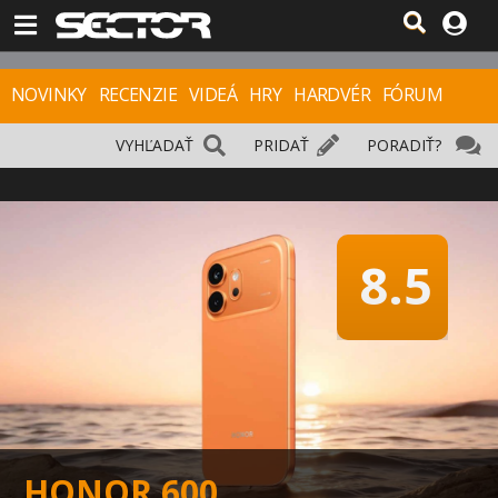
NOVINKY
RECENZIE
VIDEÁ
HRY
HARDVÉR
FÓRUM
VYHĽADAŤ
PRIDAŤ
PORADIŤ?
8.5
HONOR 600