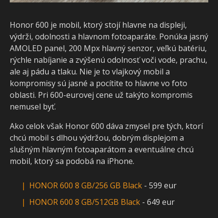
Honor 600 je mobil, ktorý stojí hlavne na displeji,
výdrži, odolnosti a hlavnom fotoaparáte. Ponúka jasný
AMOLED panel, 200 Mpx hlavný senzor, veľkú batériu,
rýchle nabíjanie a zvýšenú odolnosť voči vode, prachu,
ale aj pádu a tlaku. Nie je to vlajkový mobil a
kompromisy sú jasné a pocítite to hlavne vo foto
oblasti. Pri 600-eurovej cene už takýto kompromis
nemusel byť.
Ako celok však Honor 600 dáva zmysel pre tých, ktorí
chcú mobil s dlhou výdržou, dobrým displejom a
slušným hlavným fotoaparátom a eventuálne chcú
mobil, ktorý sa podobá na iPhone.
HONOR 600 8 GB/256 GB Black
- 599 eur
HONOR 600 8 GB/512GB Black
- 649 eur