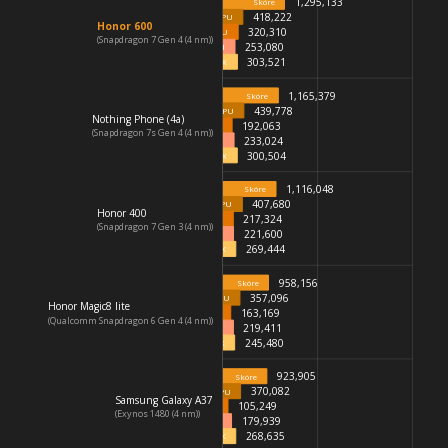
1,295,133
Skóre
418,222
CPU
Honor 600
320,310
GPU
(Snapdragon 7 Gen 4 (4 nm))
253,080
MEM
303,521
UX
1,165,379
Skóre
439,778
CPU
Nothing Phone (4a)
192,063
GPU
(Snapdragon 7s Gen 4 (4 nm))
233,024
MEM
300,504
UX
1,116,048
Skóre
407,680
CPU
Honor 400
217,324
GPU
(Snapdragon 7 Gen 3 (4 nm))
221,600
MEM
269,444
UX
958,156
Skóre
357,096
CPU
Honor Magic8 lite
163,169
GPU
(Qualcomm Snapdragon 6 Gen 4 (4 nm))
219,411
MEM
245,480
UX
923,905
Skóre
370,082
CPU
Samsung Galaxy A37
105,249
GPU
(Exynos 1480 (4 nm))
179,939
MEM
268,635
UX