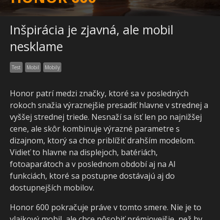
Inšpirácia je zjavná, ale mobil
nesklame
Test
Mobil
Mobily
Honor patrí medzi značky, ktoré sa v posledných
rokoch snažia výraznejšie presadiť hlavne v strednej a
vyššej strednej triede. Nesnaží sa ísť len po najnižšej
cene, ale skôr kombinuje výrazné parametre s
dizajnom, ktorý sa chce priblížiť drahším modelom.
Vidieť to hlavne na displejoch, batériách,
fotoaparátoch a v poslednom období aj na AI
funkciách, ktoré sa postupne dostávajú aj do
dostupnejších mobilov.
Honor 600 pokračuje práve v tomto smere. Nie je to
vlajkový mobil, ale chce pôsobiť prémiovejšie, než by