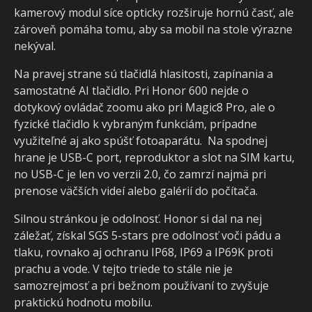
kamerový modul síce opticky rozširuje hornú časť, ale
zároveň pomáha tomu, aby sa mobil na stole výrazne
nekýval.
Na pravej strane sú tlačidlá hlasitosti, zapínania a
samostatné AI tlačidlo. Pri Honor 600 nejde o
dotykový ovládač zoomu ako pri Magic8 Pro, ale o
fyzické tlačidlo k vybraným funkciám, prípadne
využiteľné aj ako spúšť fotoaparátu. Na spodnej
hrane je USB-C port, reproduktor a slot na SIM kartu,
no USB-C je len vo verzii 2.0, čo zamrzí najmä pri
prenose väčších videí alebo galérií do počítača.
Silnou stránkou je odolnosť. Honor si dal na nej
záležať, získal SGS 5-stars pre odolnosť voči pádu a
tlaku, rovnako aj ochranu IP68, IP69 a IP69K proti
prachu a vode. V tejto triede to stále nie je
samozrejmosť a pri bežnom používaní to zvyšuje
praktickú hodnotu mobilu.