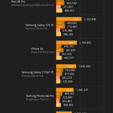
Poco X8 Pro
665,543
GPU
(Mediatek Dimensity 8500 Ultra (4 nm))
371,001
MEM
486,457
UX
2,102,846
Skóre
689,085
CPU
Samsung Galaxy S25 FE
710,987
GPU
(Exynos 2400 (4 nm))
316,488
MEM
386,286
UX
1,709,893
Skóre
418,195
CPU
iPhone Air
587,825
GPU
(Apple A19 Pro (3 nm))
261,332
MEM
442,541
UX
1,650,430
Skóre
553,996
CPU
Samsung Galaxy Z Flip7 FE
477,592
GPU
(Exynos 2400 (4 nm))
283,233
MEM
335,609
UX
1,445,247
Skóre
489,392
CPU
Nothing Phone (4a) Pro
323,995
GPU
(Snapdragon 7 Gen 4 )
263,401
MEM
368,459
UX
Honor Magic8 lite
(Qualcomm Snapdragon 6 Gen 4 (4 nm))