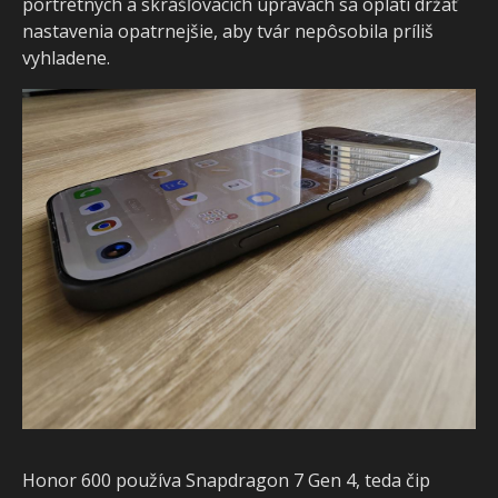
portrétnych a skrášľovacích úpravách sa oplatí držať
nastavenia opatrnejšie, aby tvár nepôsobila príli
vyhladene.
Honor 600 používa Snapdragon 7 Gen 4, teda čip