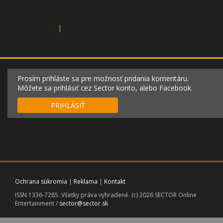
|
Prosím prihláste sa pre možnosť pridania komentáru.
Môžete sa prihlásiť cez Sector konto, alebo Facebook.
PRIHLÁSIŤ
Ochrana súkromia
|
Reklama
|
Kontakt
ISSN 1336-7285. Všetky práva vyhradené. (c) 2026 SECTOR Online
Entertainment /
sector@sector.sk