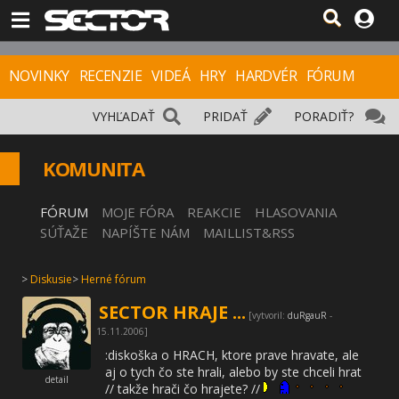
NOVINKY
RECENZIE
VIDEÁ
HRY
HARDVÉR
FÓRUM
VYHĽADAŤ
PRIDAŤ
PORADIŤ?
KOMUNITA
FÓRUM
MOJE FÓRA
REAKCIE
HLASOVANIA
SÚŤAŽE
NAPÍŠTE NÁM
MAILLIST&RSS
>
Diskusie
>
Herné fórum
SECTOR HRAJE ...
[vytvoril:
duRgauR
-
15.11.2006]
:diskoška o HRACH, ktore prave hravate, ale
aj o tych čo ste hrali, alebo by ste chceli hrat
detail
// takže hrači čo hrajete? //