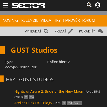
NOVINKY
RECENZIE
VIDEÁ
HRY
HARDVÉR
FÓRUM
VYHĽADAŤ
PRIDAŤ
PORADIŤ?
GUST Studios
Typ:
Počet hier:
2
Vývojár/Distribútor
HRY - GUST STUDIOS
Nights of Azure 2: Bride of the New Moon
- Akcia RPG
(2017)
PC
PS4
Atelier Dusk DX Trilogy
- RPG
PC
PS4
Switch