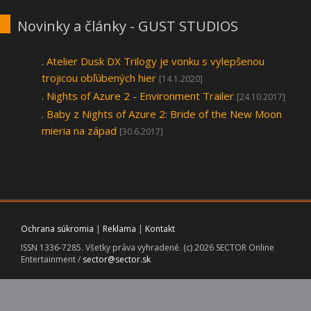
Novinky a články - GUST STUDIOS
.
Atelier Dusk DX Trilogy je vonku s vylepšenou
trojicou obľúbených hier
[14.1.2020]
.
Nights of Azure 2 - Environment Trailer
[24.10.2017]
.
Baby z Nights of Azure 2: Bride of the New Moon
mieria na západ
[30.6.2017]
Ochrana súkromia
|
Reklama
|
Kontakt
ISSN 1336-7285. Všetky práva vyhradené. (c) 2026 SECTOR Online
Entertainment /
sector@sector.sk