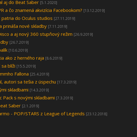
al aj do Beat Saber
[5.1.2020]
 a čo znamená akvizícia Facebookom?
[13.12.2019]
 patria do Oculus studios
[27.11.2019]
a prináša nové skladby
[7.11.2019]
Disco a aj nový 360 stupňový režim
[26.9.2019]
adby
[26.7.2019]
alík
[10.6.2019]
ia ako z herného raja
[8.6.2019]
sa blíži
[15.5.2019]
Jimmho Fallona
[25.4.2019]
í, autori sa tešia z úspechu
[17.3.2019]
vými skladbami
[14.3.2019]
c Pack s novými skladbami
[7.3.2019]
Beat Saber
[2.1.2019]
adarmo - POP/STARS z League of Legends
[23.12.2018]