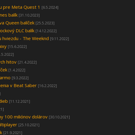
ou pre Meta Quest 1
[6.5.2024]
nes balík
[31.10.2023]
áva Queen balíček
[25.5.2023]
ockový DLC balík
[14.12.2022]
iu hviezdu - The Weeknd
[9.11.2022]
ixy
[15.6.2022]
5.5.2022]
ých hitov
[21.4.2022]
íček
[1.4.2022]
darmo
[9.3.2022]
tenia v Beat Saber
[16.2.2022]
]
dieb
[11.12.2021]
21]
my 100 miliónov dolárov
[30.10.2021]
tiplayer
[25.10.2021]
ck
[21.9.2021]