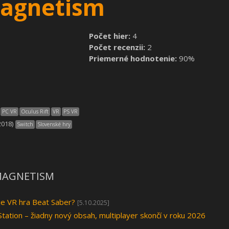
Magnetism
Počet hier:
4
Počet recenzii:
2
Priemerné hodnotenie:
90%
PC VR
Oculus Rift
VR
PS VR
2018)
Switch
Slovenské hry
 MAGNETISM
je VR hra Beat Saber?
[5.10.2025]
ation – žiadny nový obsah, multiplayer skončí v roku 2026