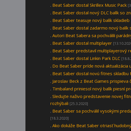
.
Beat Saber dostal Skrillex Music Pack
[
.
Beat Saber dostal nový DLC balík so z
.
Beat Saber teasuje nový balík skladieb
.
Beat Saber dostal zadarmo nový balík 
.
Autori Beat Sabera sa pochválili parád
.
Beat Saber dostal multiplayer
[13.10.202
.
Beat Saber predstavil multiplayerový r
.
Beat Saber dostal Linkin Park DLC
[18.8
.
Do Beat Saber príde nová aktualizácia 
.
Beat Saber dostal novú fitnes skladbu 
.
Jaroslav Beck z Beat Games prispiev
.
Timbaland priniesol nový balík piesní p
.
Sledujte naživo predstavenie novej fi
rozhýbali
[25.3.2020]
.
Beat Saber sa pochválil vysokými pred
[18.3.2020]
.
Ako dokáže Beat Saber otriasť hudob