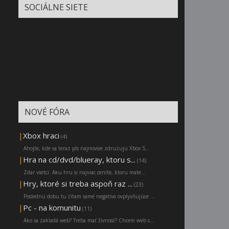
SOCIÁLNE SIETE
NOVÉ FÓRA
|
Xbox hraci
(4)
Ahojte, kde sa teraz pls najnovsie zdruzuju Xbox S...
|
Hra na cd/dvd/blueray, ktoru s...
(14)
Zdar vsetci. Aku hru si najviac cenite, ktoru mate...
|
Hry, ktoré si treba aspoň raz ...
(23)
Poslednú dobu tu čítam samé negatíva ovplyvňujúce ...
|
Pc - na komunitu
(11)
Ako sa zakladá web? Treba mať živnosť? Chcem web s...