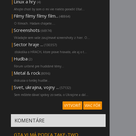
|
Linux a hry
(4)
Ahojte chcel by som ci mi vie niekto poradiť čítal...
|
Filmy filmy filmy film...
(48864)
O filmoch. Hádam chápete....
|
Screenshots
(66974)
Vkladajte sem vaše zaujímavé screenshoty z hier. O...
|
Sector hraje ...
(130357)
:diskoška o HRACH, ktore prave hravate, ale aj o t...
|
Hudba
(2)
Fórum určené pre hudobné témy...
|
Metal & rock
(8096)
diskusia o tvrdej hudbe...
|
Svet, ukrajina, vojny ...
(57132)
Sem môžete dávať správy zo sveta, o Ukrajine a ďal...
VYTVORIŤ
VIAC FÓR
KOMENTÁRE
GTA VI MÁ PODĽA TAKE-TWO