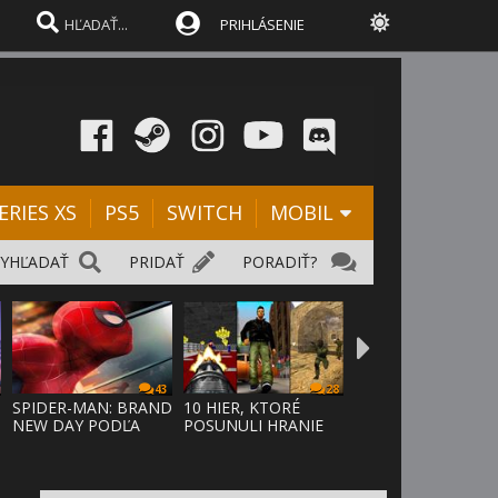
PRIHLÁSENIE
ERIES XS
PS5
SWITCH
MOBIL
VYHĽADAŤ
PRIDAŤ
PORADIŤ?
43
28
SPIDER-MAN: BRAND
10 HIER, KTORÉ
NEW DAY PODĽA
POSUNULI HRANIE
ODHADOV OT
VPRED