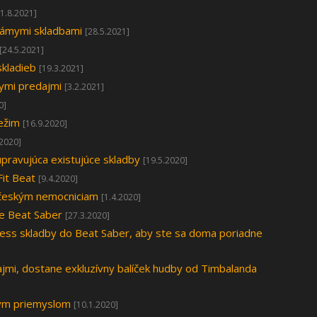
31.8.2021]
námymi skladbami
[28.5.2021]
[24.5.2021]
skladieb
[19.3.2021]
nymi predajmi
[3.2.2021]
0]
ežim
[16.9.2020]
.2020]
upravujúca existujúce skladby
[19.5.2020]
Fit Beat
[9.4.2020]
a českým nemocniciam
[1.4.2020]
re Beat Saber
[27.3.2020]
tness skladby do Beat Saber, aby ste sa doma poriadne
ajmi, dostane exkluzívny balíček hudby od Timbalanda
ným priemyslom
[10.1.2020]