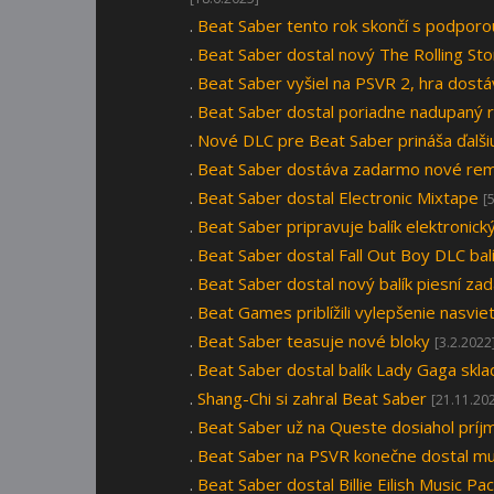
.
Beat Saber tento rok skončí s podpor
.
Beat Saber dostal nový The Rolling Sto
.
Beat Saber vyšiel na PSVR 2, hra dost
.
Beat Saber dostal poriadne nadupaný r
.
Nové DLC pre Beat Saber prináša ďalš
.
Beat Saber dostáva zadarmo nové rem
.
Beat Saber dostal Electronic Mixtape
[
.
Beat Saber pripravuje balík elektronick
.
Beat Saber dostal Fall Out Boy DLC bal
.
Beat Saber dostal nový balík piesní za
.
Beat Games priblížili vylepšenie nasvie
.
Beat Saber teasuje nové bloky
[3.2.2022
.
Beat Saber dostal balík Lady Gaga skla
.
Shang-Chi si zahral Beat Saber
[21.11.20
.
Beat Saber už na Queste dosiahol príj
.
Beat Saber na PSVR konečne dostal mul
.
Beat Saber dostal Billie Eilish Music Pa