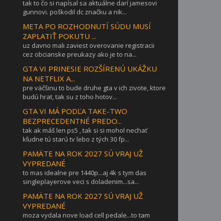
tak to čo si napísal sa aktuálne darí jamesovi
gunnovi. poškodil dc značku a nik...
META PO ROZHODNUTÍ SÚDU MUSÍ
ZAPLATIŤ POKUTU ...
uz davno mali zaviest overovanie registracii
cez obcianske preukazy ako je to na...
GTA VI PRINESIE ROZŠÍRENÚ UKÁŽKU
NA NETFLIX A...
pre väčšinu to bude druhe gta v ich zivote, ktore
budú hrat, tak su z toho hotov...
GTA VI MÁ PODĽA TAKE-TWO
BEZPRECEDENTNÉ PREDO...
tak ak máš len ps5 , tak si si mohol nechať
kľudne tú starú tv lebo z tých 30 fp...
PAMÄTE NA ROK 2027 SÚ VRAJ UŽ
VYPREDANÉ
to mas idealne pre 1440p...aj 4k s tym das
singleplayerove veci s doladenim...sa...
PAMÄTE NA ROK 2027 SÚ VRAJ UŽ
VYPREDANÉ
moza vydala nove load cell pedale...to tam