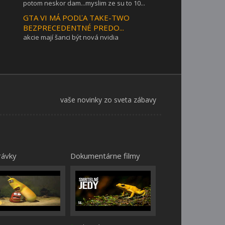
potom neskor dam...myslim ze su to 10...
GTA VI MÁ PODĽA TAKE-TWO
BEZPRECEDENTNÉ PREDO...
akcie mají šanci být nová nvidia
vaše novinky zo sveta zábavy
rávky
Dokumentárne filmy