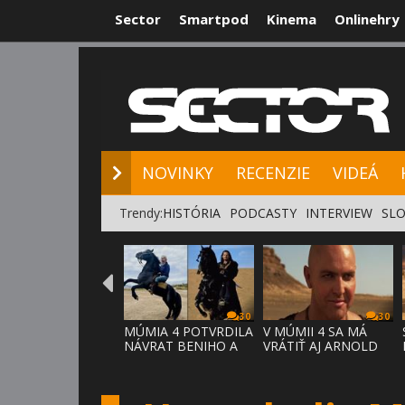
Sector
Smartpod
Kinema
Onlinehry
NOVINKY
RE
NOVINKY
RECENZIE
VIDEÁ
Trendy:
HISTÓRIA
PODCASTY
INTERVIEW
SLO
30
30
MÚMIA 4 POTVRDILA
V MÚMII 4 SA MÁ
NÁVRAT BENIHO A
VRÁTIŤ AJ ARNOLD
ARDETHA
VOSLOO AK