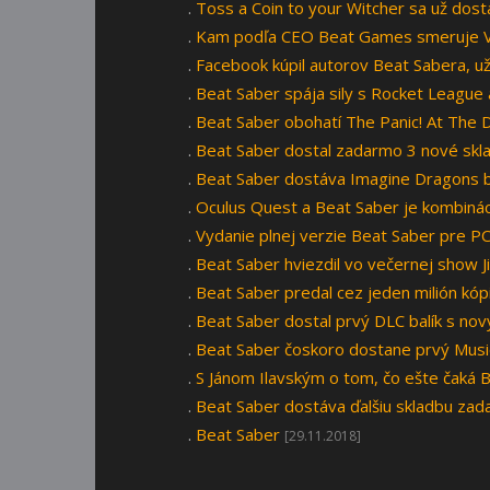
.
Toss a Coin to your Witcher sa už dost
.
Kam podľa CEO Beat Games smeruje VR
.
Facebook kúpil autorov Beat Sabera, už
.
Beat Saber spája sily s Rocket League 
.
Beat Saber obohatí The Panic! At The 
.
Beat Saber dostal zadarmo 3 nové skl
.
Beat Saber dostáva Imagine Dragons b
.
Oculus Quest a Beat Saber je kombinác
.
Vydanie plnej verzie Beat Saber pre PC 
.
Beat Saber hviezdil vo večernej show 
.
Beat Saber predal cez jeden milión kópi
.
Beat Saber dostal prvý DLC balík s no
.
Beat Saber čoskoro dostane prvý Musi
.
S Jánom Ilavským o tom, čo ešte čaká 
.
Beat Saber dostáva ďalšiu skladbu z
.
Beat Saber
[29.11.2018]