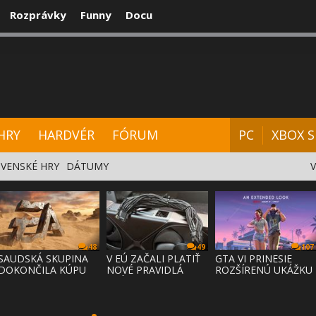
Rozprávky
Funny
Docu
CENZIE
VIDEÁ
HARDVÉR
FÓRUM
HRY
HARDVÉR
FÓRUM
PC
XBOX S
VENSKÉ HRY
DÁTUMY
48
49
107
SAUDSKÁ SKUPINA
V EÚ ZAČALI PLATIŤ
GTA VI PRINESIE
DOKONČILA KÚPU
NOVÉ PRAVIDLÁ
ROZŠÍRENÚ UKÁŽKU
EA ZA 55 MI
PRÁVA NA
NA NETFLI