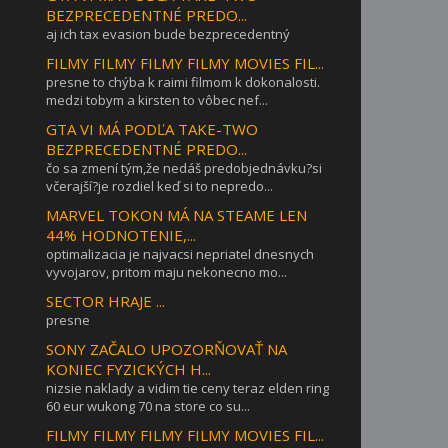
BEZPRECEDENTNÉ PREDO...
aj ich tax evasion bude bezprecedentný
FILMY FILMY FILMY FILMY MOVIES FIL...
presne to chýba k raimi filmom k dokonalosti.
medzi tobym a kirsten to vôbec nef...
GTA VI MÁ PODĽA TAKE-TWO
BEZPRECEDENTNÉ PREDO...
čo sa zmení tým,že nedáš predobjednávku?si
včerajší?je rozdiel keď si to nepredo...
MARVEL TOKON MÁ NA STEAME LEN
44% HODNOTENIE,...
optimalizacia je najvacsi nepriatel dnesnych
vyvojarov, pritom maju nekonecno mo...
SECTOR HRAJE ...
presne
SONY ZAČALO UPOZORŇOVAŤ NA
KONIEC FYZICKÝCH H...
nizsie naklady a vidim tie ceny teraz elden ring
60 eur wukong 70 na store co su...
FILMY FILMY FILMY FILMY MOVIES FIL...