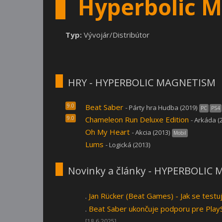
Hyperbolic 
Typ:
Vývojár/Distribútor
HRY - HYPERBOLIC MAGNETISM
9.0
Beat Saber
- Párty hra Hudba (2019)
PC
PS4
9.0
Chameleon Run Deluxe Edition
- Arkáda (
Oh My Heart
- Akcia (2013)
Mobil
Lums
- Logická (2013)
Novinky a články - HYPERBOLIC
.
Jan Rücker (Beat Games) - Jak se testu
.
Beat Saber ukončuje podporu pre PlaySt
[18.6.2025]