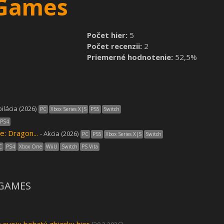
 Games
Počet hier:
5
Počet recenzii:
2
Priemerné hodnotenie:
52,5%
ilácia (2026)
PC
Xbox Series X|S
PS5
Switch
PS4
e: Dragon...
- Akcia (2026)
PC
PS5
Xbox Series X|S
Switch
C
PS4
Xbox One
WiiU
Switch
PS Vita
 GAMES