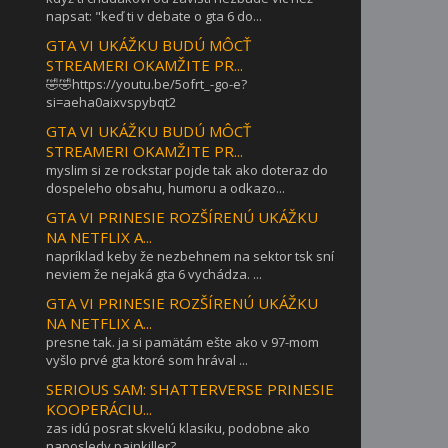
napsat: "keď ti v debate o gta 6 do...
GTA VI UKÁŽKU BUDÚ MÔCŤ
STREAMERI OKAMŽITE PR...
🤣🤣https://youtu.be/5ofrt_-go-e?
si=aeha0aixvspybqt2
GTA VI UKÁŽKU BUDÚ MÔCŤ
STREAMERI OKAMŽITE PR...
myslim si ze rockstar pojde tak ako doteraz do
dospeleho obsahu, humoru a odkazo...
GTA VI PRINESIE ROZŠÍRENÚ UKÁŽKU
NA NETFLIX A...
napríklad keby že nezbehnem na sektor tsk sní
neviem že nejaká gta 6 vychádza. ...
GTA VI PRINESIE ROZŠÍRENÚ UKÁŽKU
NA NETFLIX A...
presne tak. ja si pamätám ešte ako v 97-mom
vyšlo prvé gta ktoré som hrával ...
SERIOUS SAM: SHATTERVERSE PRINESIE
KOOPERÁCIU...
zas idú posrat skvelú klasiku, podobne ako
naposledy painkiller?