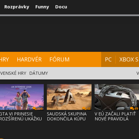
Rozprávky
Funny
Docu
CENZIE
VIDEÁ
HARDVÉR
FÓRUM
HRY
HARDVÉR
FÓRUM
PC
XBOX S
VENSKÉ HRY
DÁTUMY
116
48
49
GTA VI PRINESIE
SAUDSKÁ SKUPINA
V EÚ ZAČALI PLATIŤ
ROZŠÍRENÚ UKÁŽKU
DOKONČILA KÚPU
NOVÉ PRAVIDLÁ
NA NETFLI
EA ZA 55 MI
PRÁVA NA