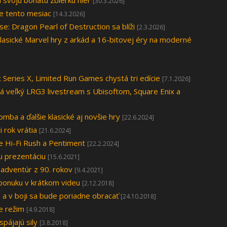
svoju bohatú zbierku hier
[30.3.2026]
e tento mesiac
[14.3.2026]
: Dragon Pearl of Destruction sa blíži
[2.3.2026]
asické Marvel hry z arkád a 16-bitovej éry na moderné
 Series X, Limited Run Games chystá tri edície
[7.1.2026]
 veľký LRG3 livestream s Ubisoftom, Square Enix a
mba a ďalšie klasické aj novšie hry
[22.6.2024]
 rok vrátia
[21.6.2024]
e Hi-Fi Rush a Pentiment
[22.2.2024]
u prezentáciu
[15.6.2021]
 adventúr z 90. rokov
[9.4.2021]
 ponuku v krátkom videu
[2.12.2018]
 a v boji sa bude poriadne obracať
[24.10.2018]
e režim
[4.9.2018]
pájajú sily
[3.8.2018]