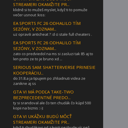
STREAMERI OKAMŽITE PR...
klidně si to mužeš myslet, když ti to pomuže
večer usnout :kiss:
EA SPORTS FC 26 ODHALILO TÍM
SEZÓNY, V ZOZNAM...
uz opravili anticheat ? :d ci stale full cheaters .
EA SPORTS FC 26 ODHALILO TÍM
SEZÓNY, V ZOZNAM...
zato co predviedol na ms si zasluzi tak 85 aj to
len preto ze to je bruno xd ...
SERIOUS SAM: SHATTERVERSE PRINESIE
KOOPERÁCIU...
do 31.8.a ja tipujem po zhliadnuti videa ze
zanikne aj ss
GTA VI MÁ PODĽA TAKE-TWO
BEZPRECEDENTNÉ PREDO...
ty si srandoval ale čo ten chudák čo kúpil 500
kopii na biznis ::-):
GTA VI UKÁŽKU BUDÚ MÔCŤ
STREAMERI OKAMŽITE PR...
když ti chudákovi od závisti nezbude víc než