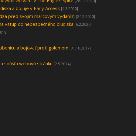
 novými výzvami v The Eagle's Spire
[28.11.2020]
diska a bojuje v Early Access
[4.3.2020]
ádza pred svojím marcovým vydaním
[24.2.2020]
 na vstup do nebezpečného bludiska
[6.2.2020]
2018]
úbenicu a bojovať proti golemom
[31.10.2017]
 a spúšťa webovú stránku
[2.5.2014]