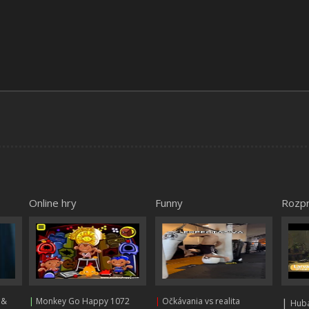
Online hry
Funny
Rozp
 &
|
Monkey Go Happy 1072
|
Očkávania vs realita
|
Huba