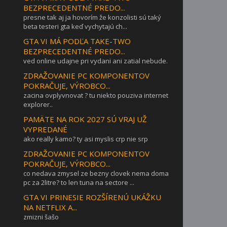
BEZPRECEDENTNÉ PREDO...
presne tak aj ja hovorím že konzolisti sú taký
beta testeri gta keď vychytajú ch...
GTA VI MÁ PODĽA TAKE-TWO
BEZPRECEDENTNÉ PREDO...
ved online udajne pri vydani ani zatial nebude.
ZDRAŽOVANIE PC KOMPONENTOV
POKRAČUJE, VÝROBCO...
zacina ovplyvnovat ? tu niekto pouziva internet
explorer..
PAMÄTE NA ROK 2027 SÚ VRAJ UŽ
VYPREDANÉ
ako really kamo? ty asi myslis crp nie srp
ZDRAŽOVANIE PC KOMPONENTOV
POKRAČUJE, VÝROBCO...
co nedava zmysel ze bezny clovek nema doma
pc za 2litre? to len tuna na sectore ...
GTA VI PRINESIE ROZŠÍRENÚ UKÁŽKU
NA NETFLIX A...
zmizni šašo