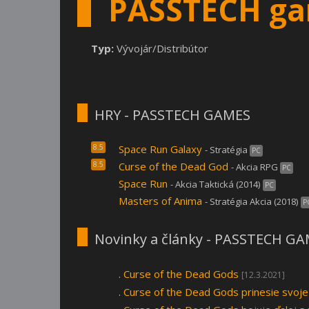
PASSTECH g
Typ:
Vývojár/Distribútor
HRY - PASSTECH GAMES
8.5
Space Run Galaxy
- Stratégia
PC
8.5
Curse of the Dead God
- Akcia RPG
PC
Space Run
- Akcia Taktická (2014)
PC
Masters of Anima
- Stratégia Akcia (2018)
P
Novinky a články - PASSTECH G
.
Curse of the Dead Gods
[12.3.2021]
.
Curse of the Dead Gods prinesie svoje 