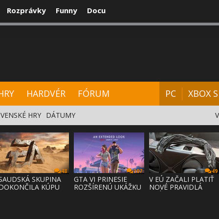
Rozprávky
Funny
Docu
CENZIE
VIDEÁ
HARDVÉR
FÓRUM
HRY
HARDVÉR
FÓRUM
PC
XBOX S
VENSKÉ HRY
DÁTUMY
48
107
49
SAUDSKÁ SKUPINA
GTA VI PRINESIE
V EÚ ZAČALI PLATIŤ
DOKONČILA KÚPU
ROZŠÍRENÚ UKÁŽKU
NOVÉ PRAVIDLÁ
EA ZA 55 MI
NA NETFLI
PRÁVA NA