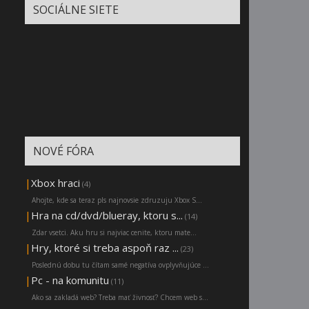
SOCIÁLNE SIETE
NOVÉ FÓRA
|
Xbox hraci
(4)
Ahojte, kde sa teraz pls najnovsie zdruzuju Xbox S...
|
Hra na cd/dvd/blueray, ktoru s...
(14)
Zdar vsetci. Aku hru si najviac cenite, ktoru mate...
|
Hry, ktoré si treba aspoň raz ...
(23)
Poslednú dobu tu čítam samé negatíva ovplyvňujúce ...
|
Pc - na komunitu
(11)
Ako sa zakladá web? Treba mať živnosť? Chcem web s...