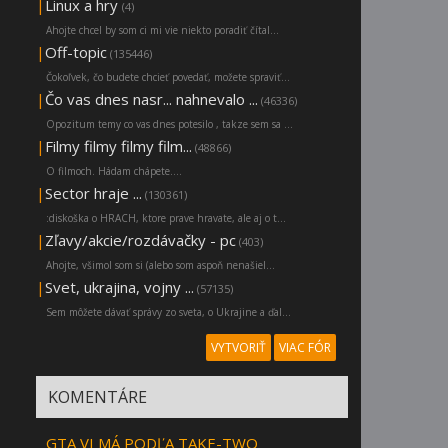
|
Linux a hry
(4)
Ahojte chcel by som ci mi vie niekto poradiť čítal...
|
Off-topic
(135446)
Čokoľvek, čo budete chcieť povedať, možete spraviť...
|
Čo vas dnes nasr... nahnevalo ...
(46336)
Opozitum temy co vas dnes potesilo , takze sem sa ...
|
Filmy filmy filmy film...
(48866)
O filmoch. Hádam chápete....
|
Sector hraje ...
(130361)
:diskoška o HRACH, ktore prave hravate, ale aj o t...
|
Zľavy/akcie/rozdávačky - pc
(403)
Ahojte, všimol som si (alebo som aspoň nenašiel...
|
Svet, ukrajina, vojny ...
(57135)
Sem môžete dávať správy zo sveta, o Ukrajine a ďal...
VYTVORIŤ
VIAC FÓR
KOMENTÁRE
GTA VI MÁ PODĽA TAKE-TWO