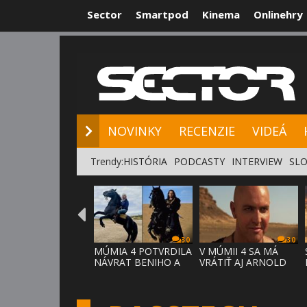
Sector
Smartpod
Kinema
Onlinehry
NOVINKY
RE
NOVINKY
RECENZIE
VIDEÁ
Trendy:
HISTÓRIA
PODCASTY
INTERVIEW
SLO
30
30
MÚMIA 4 POTVRDILA
V MÚMII 4 SA MÁ
NÁVRAT BENIHO A
VRÁTIŤ AJ ARNOLD
ARDETHA
VOSLOO AK