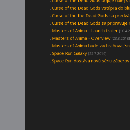
.
Curse of the Dead Gods bojuje ďalej s
.
Curse of the Dead Gods vstúpila do blu
.
Curse of the the Dead Gods sa predv
.
Curse of the Dead Gods sa pripravuje
.
Masters of Anima - Launch trailer
[10.4.
.
Masters of Anima - Overview
[23.3.2018]
.
Masters of Anima bude zachraňovať sn
.
Space Run Galaxy
[25.7.2016]
.
Space Run dostáva novú sériu záberov