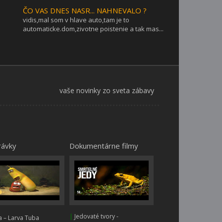
ČO VAS DNES NASR... NAHNEVALO ?
vidis,mal som v hlave auto,tam je to
automaticke.dom,zivotne poistenie a tak mas...
vaše novinky zo sveta zábavy
rávky
Dokumentárne filmy
|
Jedovaté tvory -
 – Larva Tuba