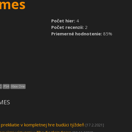
ames
Počet hier:
4
Počet recenzii:
2
Priemerné hodnotenie:
85%
C
PS4
Xbox One
AMES
prekliatie v kompletnej hre budúci týždeň
[17.2.2021]