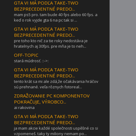
GTA VI MÁ PODĽA TAKE-TWO
BEZPRECEDENTNÉ PREDO...
mam ps5 pro. tam bude 40 fps alebo 60 fps. a
keď o rok vyjde gta 6 na pc tak si ...
GTA VI MÁ PODĽA TAKE-TWO
BEZPRECEDENTNÉ PREDO...
pre toho kto nič za tie roky nedostáva je
hratelnych aj 30fps. pre mňa je to neh...
OFF-TOPIC
stará múdrosť. ::->:
GTA VI MÁ PODĽA TAKE-TWO
BEZPRECEDENTNÉ PREDO...
tento krát sa mi ale zdá,že očakávania hráčov
sú prehnané. veľa rôznych fotoreal...
ZDRAŽOVANIE PC KOMPONENTOV
POKRAČUJE, VÝROBCO...
ai rakovina
GTA VI MÁ PODĽA TAKE-TWO
BEZPRECEDENTNÉ PREDO...
ja mam akcie každé společnosti uspěšné co si
vzpomeneš. taky ty miliony nemam po...