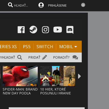
PRIHLÁSENIE
ERIES XS
PS5
SWITCH
MOBIL
VYHĽADAŤ
PRIDAŤ
PORADIŤ?
43
28
SPIDER-MAN: BRAND
10 HIER, KTORÉ
NEW DAY PODĽA
POSUNULI HRANIE
ODHADOV OT
VPRED