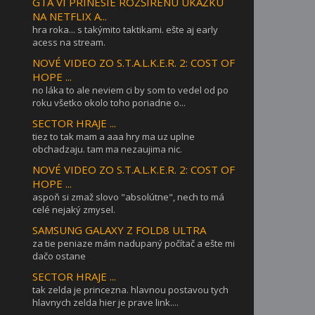
GTA VI PRINESIE ROZŠÍRENÚ UKÁŽKU
NA NETFLIX A...
hra roka... s takýmito taktikami. ešte aj early
acess na stream.
NOVÉ VIDEO ZO S.T.A.L.K.E.R. 2: COST OF
HOPE ...
no láka to ale neviem ci by som to vedel od po
roku všetko okolo toho poriadne o...
SECTOR HRAJE ...
tiez to tak mam a aaa hry ma uz uplne
obchadzaju. tam ma nezaujima nic.
NOVÉ VIDEO ZO S.T.A.L.K.E.R. 2: COST OF
HOPE ...
aspoň si zmaž slovo "absolútne", nech to má
celé nejaký zmysel.
SAMSUNG GALAXY Z FOLD8 ULTRA
za tie peniaze mám nadupaný počítač a ešte mi
dačo ostane
SECTOR HRAJE ...
tak zelda je princezna. hlavnou postavou tych
hlavnych zelda hier je prave link....