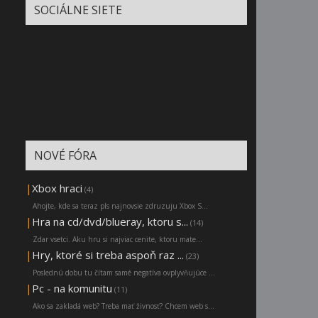
SOCIÁLNE SIETE
NOVÉ FÓRA
|
Xbox hraci
(4)
Ahojte, kde sa teraz pls najnovsie zdruzuju Xbox S...
|
Hra na cd/dvd/blueray, ktoru s...
(14)
Zdar vsetci. Aku hru si najviac cenite, ktoru mate...
|
Hry, ktoré si treba aspoň raz ...
(23)
Poslednú dobu tu čítam samé negatíva ovplyvňujúce ...
|
Pc - na komunitu
(11)
Ako sa zakladá web? Treba mať živnosť? Chcem web s...