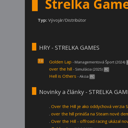
Strelka Gam
Typ:
Vývojár/Distribútor
HRY - STRELKA GAMES
7.0
Golden Lap
- Managementová Šport (2024)
over the hill
- Simulácia (2025)
PC
Hell is Others
- Akcia
PC
Novinky a články - STRELKA GAM
.
Over the Hill je ako oddychová verzia
.
over the hill prináša na Steam nové de
.
Over the Hill - offroad racing ukázal n