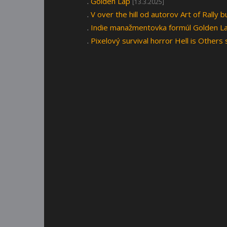
.
Golden Lap
[13.3.2025]
.
V over the hill od autorov Art of Rally
.
Indie manažmentovka formúl Golden La
.
Pixelový survival horror Hell is Others