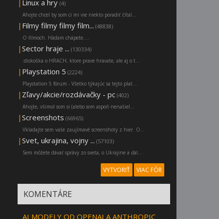
|
Linux a hry
(4)
Ahojte chcel by som ci mi vie niekto poradiť čítal...
|
Filmy filmy filmy film...
(48838)
O filmoch. Hádam chápete....
|
Sector hraje ...
(130334)
:diskoška o HRACH, ktore prave hravate, ale aj o t...
|
Playstation 5
(2224)
Playstation 5 fórum - Všetko týkajúc sa tejto plat...
|
Zľavy/akcie/rozdávačky - pc
(402)
Ahojte, všimol som si (alebo som aspoň nenašiel...
|
Screenshots
(66965)
Vkladajte sem vaše zaujímavé screenshoty z hier. O...
|
Svet, ukrajina, vojny ...
(57103)
Sem môžete dávať správy zo sveta, o Ukrajine a ďal...
VYTVORIŤ
VIAC FÓR
KOMENTÁRE
AI MODELY OD OPENAI A ANTHROPIC