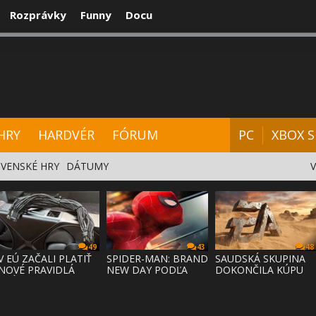
Rozprávky
Funny
Docu
CENZIE
VIDEÁ
HARDVÉR
FÓRUM
HRY
HARDVÉR
FÓRUM
PC
XBOX S
VENSKÉ HRY
DÁTUMY
49
43
48
V EÚ ZAČALI PLATIŤ
SPIDER-MAN: BRAND
SAUDSKÁ SKUPINA
NOVÉ PRAVIDLÁ
NEW DAY PODĽA
DOKONČILA KÚPU
PRÁVA NA
ODHADOV OT
EA ZA 55 MI