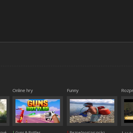
Online hry
Funny
Rozp
kové
|
Guns & Bottles
|
Bezpečnosť pri práci
|