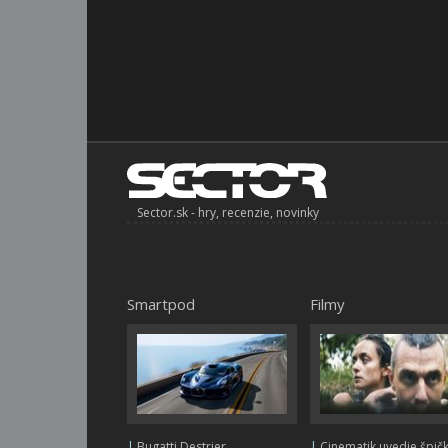
Sector.sk - hry, recenzie, novinky
Smartpod
Filmy
|
Bugatti Destrier
|
Cinematik uvedie špič