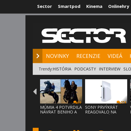
Sector
Smartpod
Kinema
Onlinehry
NOVINKY
RE
NOVINKY
RECENZIE
VIDEÁ
Trendy:
HISTÓRIA
PODCASTY
INTERVIEW
SLO
30
274
MÚMIA 4 POTVRDILA
SONY PRVÝKRÁT
NÁVRAT BENIHO A
REAGOVALO NA
ARDETHA
KRITIKU HRÁČOV,