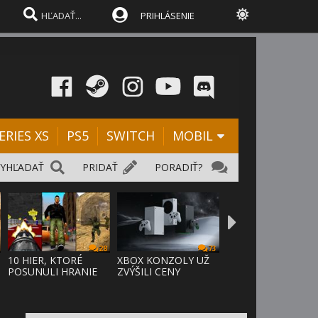
PRIHLÁSENIE
ERIES XS
PS5
SWITCH
MOBIL
VYHĽADAŤ
PRIDAŤ
PORADIŤ?
28
73
10 HIER, KTORÉ
XBOX KONZOLY UŽ
POSUNULI HRANIE
ZVÝŠILI CENY
VPRED