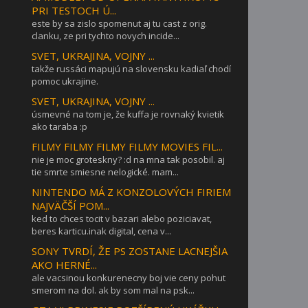
PRI TESTOCH Ú...
este by sa zislo spomenut aj tu cast z orig.
clanku, ze pri tychto novych incide...
SVET, UKRAJINA, VOJNY ...
takže russáci mapujú na slovensku kadiaľ chodí
pomoc ukrajine.
SVET, UKRAJINA, VOJNY ...
úsmevné na tom je, že kuffa je rovnaký kvietik
ako taraba :p
FILMY FILMY FILMY FILMY MOVIES FIL...
nie je moc groteskny? :d na mna tak posobil. aj
tie smrte smiesne nelogické. mam...
NINTENDO MÁ Z KONZOLOVÝCH FIRIEM
NAJVÄČŠÍ POM...
ked to chces tocit v bazari alebo poziciavat,
beres karticu.inak digital, cena v...
SONY TVRDÍ, ŽE PS ZOSTANE LACNEJŠIA
AKO HERNÉ...
ale vacsinou konkurenecny boj vie ceny pohut
smerom na dol. ak by som mal na psk...