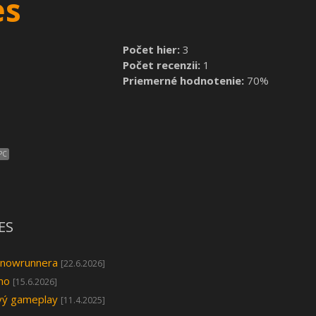
es
Počet hier:
3
Počet recenzii:
1
Priemerné hodnotenie:
70%
PC
ES
 Snowrunnera
[22.6.2026]
mo
[15.6.2026]
ový gameplay
[11.4.2025]