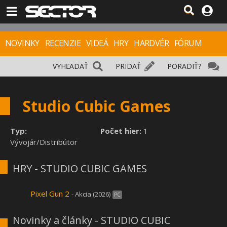
NOVINKY
RECENZIE
VIDEÁ
HRY
HARDVÉR
FÓRUM
VYHĽADAŤ
PRIDAŤ
PORADIŤ?
Studio Cubic Games
Typ:
Počet hier:
1
Vývojár/Distribútor
HRY - STUDIO CUBIC GAMES
Pixel Gun 2
- Akcia (2026)
PC
Novinky a články - STUDIO CUBIC