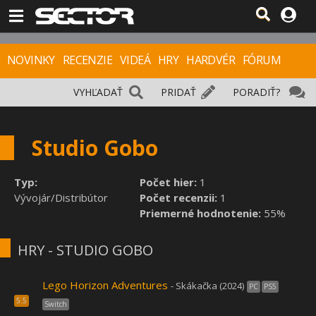
NOVINKY
RECENZIE
VIDEÁ
HRY
HARDVÉR
FÓRUM
VYHĽADAŤ
PRIDAŤ
PORADIŤ?
Studio Gobo
Typ:
Počet hier:
1
Vývojár/Distribútor
Počet recenzii:
1
Priemerné hodnotenie:
55%
HRY - STUDIO GOBO
Lego Horizon Adventures
- Skákačka (2024)
PC
PS5
5.5
Switch