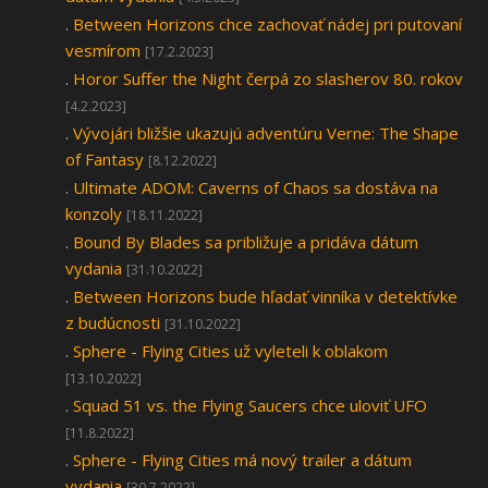
.
Between Horizons chce zachovať nádej pri putovaní
vesmírom
[17.2.2023]
.
Horor Suffer the Night čerpá zo slasherov 80. rokov
[4.2.2023]
.
Vývojári bližšie ukazujú adventúru Verne: The Shape
of Fantasy
[8.12.2022]
.
Ultimate ADOM: Caverns of Chaos sa dostáva na
konzoly
[18.11.2022]
.
Bound By Blades sa približuje a pridáva dátum
vydania
[31.10.2022]
.
Between Horizons bude hľadať vinníka v detektívke
z budúcnosti
[31.10.2022]
.
Sphere - Flying Cities už vyleteli k oblakom
[13.10.2022]
.
Squad 51 vs. the Flying Saucers chce uloviť UFO
[11.8.2022]
.
Sphere - Flying Cities má nový trailer a dátum
vydania
[30.7.2022]