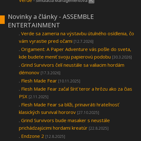
Verde
- Simulácia Managementová
PC
Novinky a články - ASSEMBLE
ENTERTAINMENT
.
Verde sa zameria na výstavbu útulného osídlenia, čo
vám vyrastie pred očami
[12.7.2026]
.
Origament: A Paper Adventure vás pošle do sveta,
kde budete meniť svoju papierovú podobu
[30.3.2026]
.
Grind Survivors čelí neustále sa valiacim hordám
démonov
[17.3.2026]
.
Flesh Made Fear
[10.11.2025]
.
Flesh Made Fear začal šíriť teror a hrôzu ako za čias
PSX
[2.11.2025]
.
Flesh Made Fear sa blíži, prinavráti hrateľnosť
klasických survival hororov
[27.10.2025]
.
Grind Survivors bude masaker s neustále
prichádzajúcimi hordami kreatúr
[22.8.2025]
.
Endzone 2
[12.8.2025]