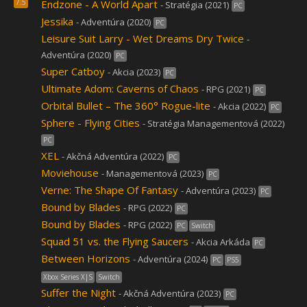
7.5
Endzone - A World Apart
- Stratégia (2021)
PC
Jessika
- Adventúra (2020)
PC
Leisure Suit Larry - Wet Dreams Dry Twice
-
Adventúra (2020)
PC
Super Catboy
- Akcia (2023)
PC
Ultimate Adom: Caverns of Chaos
- RPG (2021)
PC
Orbital Bullet – The 360° Rogue-lite
- Akcia (2022)
PC
Sphere - Flying Cities
- Stratégia Managementová (2022)
PC
XEL
- Akčná Adventúra (2022)
PC
Moviehouse
- Managementová (2023)
PC
Verne: The Shape Of Fantasy
- Adventúra (2023)
PC
Bound by Blades
- RPG (2022)
PC
Bound by Blades
- RPG (2022)
PC
Switch
Squad 51 vs. the Flying Saucers
- Akcia Arkáda
PC
Between Horizons
- Adventúra (2024)
PC
PS5
Xbox Series X|S
Switch
Suffer the Night
- Akčná Adventúra (2023)
PC