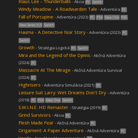
Klaus Lee - Thunderballs
- Akcia
PC
Switch
Windy Meadow - A Roadwarden Tale
- Adventúra
PC
Fall of Porcupine
- Adventúra (2023)
PC
PS4
Xbox One
PS5
Xbox Series X|S
Switch
Hauma - A Detective Noir Story
- Adventúra (2023)
PC
Switch
Growth
- Stratégia Logická
PC
Switch
Mira and the Legend of the Djinns
- Akčná Adventúra
(2024)
PC
Massacre At The Mirage
- Akčná Adventúra Survival
(2024)
PC
Highrisers
- Adventúra Simulácia (2021)
PC
Leisure Suit Larry: Wet Dreams Don't Dry
- Adventúra
(2018)
PC
PS4
Xbox One
Switch
S.W.I.N.E. HD Remaster
- Stratégia (2019)
PC
Grind Survivors
- Akcia
PC
Flesh Made Fear
- Akčná Adventúra
PC
Origament: A Paper Adventure
- Akčná Adventúra
PC