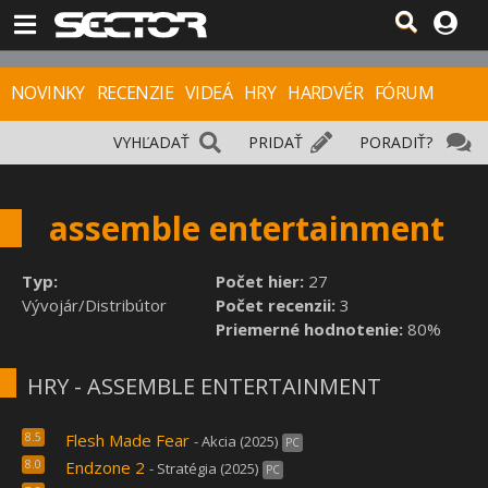
NOVINKY
RECENZIE
VIDEÁ
HRY
HARDVÉR
FÓRUM
VYHĽADAŤ
PRIDAŤ
PORADIŤ?
assemble entertainment
Typ:
Počet hier:
27
Vývojár/Distribútor
Počet recenzii:
3
Priemerné hodnotenie:
80%
HRY - ASSEMBLE ENTERTAINMENT
8.5
Flesh Made Fear
- Akcia (2025)
PC
8.0
Endzone 2
- Stratégia (2025)
PC