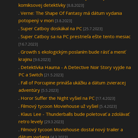
komiksovej detektívky
[8.8.2023]
.
Verne: The Shape Of Fantasy má dátum vydania
potopený v mori
[3.8.2023]
.
Super Catboy doskákal na PC
[25.7.2023]
.
Super Catboy sa na PC prestrieľa ešte tento mesiac
[16.7.2023]
.
Growth s ekologickým poslaním bude rásť a meniť
krajinu
[9.6.2023]
.
Detektívka Hauma - A Detective Noir Story vyjde na
PC a Switch
[21.5.2023]
.
Fall of Porcupine prináša ukážku a dátum zvieracej
adventúry
[5.5.2023]
.
Horor Suffer the Night vyšiel na PC
[17.4.2023]
.
Filmový tycoon Moviehouse už vyšiel
[5.4.2023]
.
Klaus Lee - Thunderballs bude poletovať a zdolávať
retro levely
[29.3.2023]
.
Filmový tycoon Moviehouse dostal nový trailer a
dátum vydania
[4.3.2023]