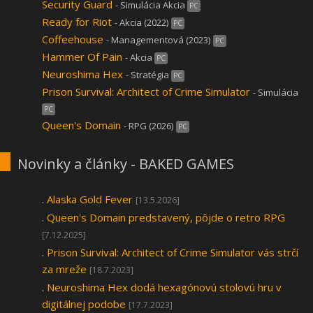
Security Guard
- Simulácia Akcia
PC
Ready for Riot
- Akcia (2022)
PC
Coffeehouse
- Managementová (2023)
PC
Hammer Of Pain
- Akcia
PC
Neuroshima Hex
- Stratégia
PC
Prison Survival: Architect of Crime Simulator
- Simulácia
PC
Queen's Domain
- RPG (2026)
PC
Novinky a články - BAKED GAMES
.
Alaska Gold Fever
[13.5.2026]
.
Queen's Domain predstavený, pôjde o retro RPG
[7.12.2025]
.
Prison Survival: Architect of Crime Simulator vás strčí
za mreže
[18.7.2023]
.
Neuroshima Hex dodá hexagónovú stolovú hru v
digitálnej podobe
[17.7.2023]