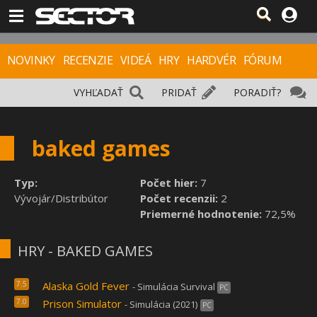
NOVINKY
RECENZIE
VIDEÁ
HRY
HARDVÉR
FÓRUM
VYHĽADAŤ
PRIDAŤ
PORADIŤ?
baked games
Typ:
Počet hier:
7
Vývojár/Distribútor
Počet recenzii:
2
Priemerné hodnotenie:
72,5%
HRY - BAKED GAMES
7.5
Alaska Gold Fever
- Simulácia Survival
PC
7.0
Prison Simulator
- Simulácia (2021)
PC