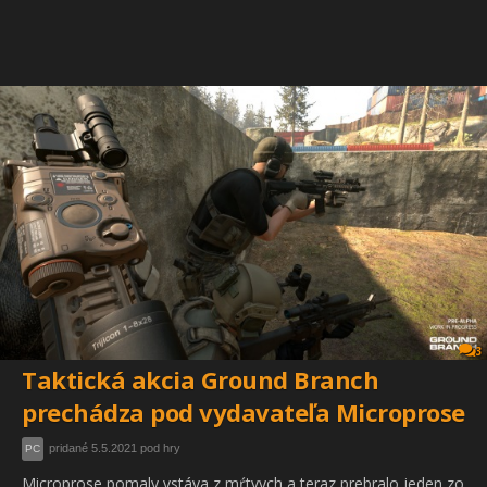
3
Taktická akcia Ground Branch
prechádza pod vydavateľa Microprose
pridané 5.5.2021 pod hry
PC
Microprose pomaly vstáva z mŕtvych a teraz prebralo jeden zo