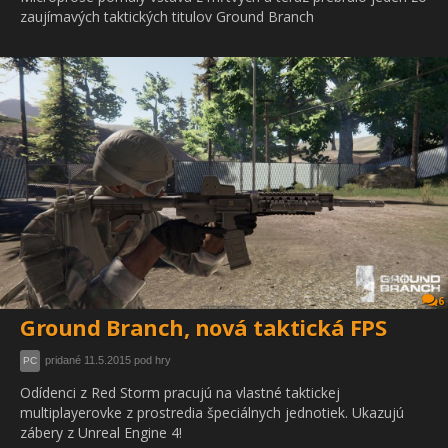
zaujímavých taktických titulov Ground Branch
6
Ground Branch, nová taktická FPS
pridané 11.5.2015 pod hry
PC
Odídenci z Red Storm pracujú na vlastné taktickej
multiplayerovke z prostredia špeciálnych jednotiek. Ukazujú
zábery z Unreal Engine 4!