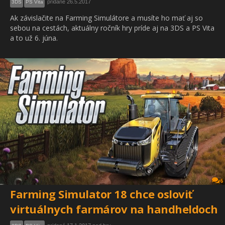
pridané 26.5.2017
3DS
PS Vita
Ak závislačite na Farming Simulátore a musíte ho mať aj so
sebou na cestách, aktuálny ročník hry príde aj na 3DS a PS Vita
a to už 6. júna.
6
Farming Simulator 18 chce osloviť
virtuálnych farmárov na handheldoch