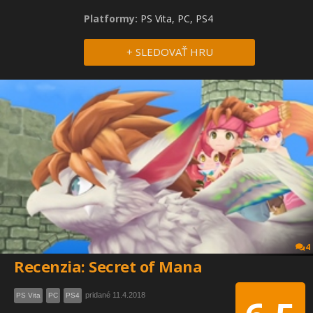
Platformy:
PS Vita, PC, PS4
+ SLEDOVAŤ HRU
4
Recenzia: Secret of Mana
pridané 11.4.2018
PS Vita
PC
PS4