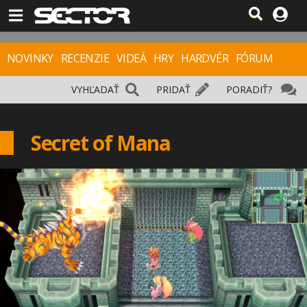
NOVINKY
RECENZIE
VIDEÁ
HRY
HARDVÉR
FÓRUM
VYHĽADAŤ
PRIDAŤ
PORADIŤ?
Secret of Mana