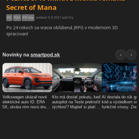
Secret of Mana
pridané 5.9.2017 pod hry
PC
PS4
PS Vita
Po 24 rokoch sa vracia obľúbená JRPG v modernom 3D
spracovaní