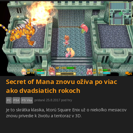
6
Secret of Mana znovu ožíva po viac
ako dvadsiatich rokoch
pridané 25.8.2017 pod hry
PC
PS4
PS Vita
Je to skrátka klasika, ktorú Square Enix už o niekoľko mesiacov
znovu privedie k životu a tentoraz v 3D.