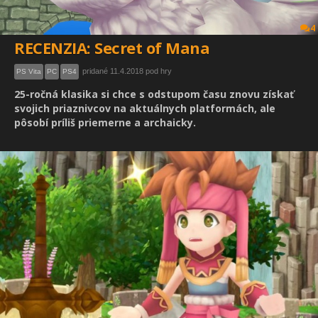
4
RECENZIA: Secret of Mana
pridané 11.4.2018 pod hry
PS Vita
PC
PS4
25-ročná klasika si chce s odstupom času znovu získať
svojich priaznivcov na aktuálnych platformách, ale
pôsobí príliš priemerne a archaicky.