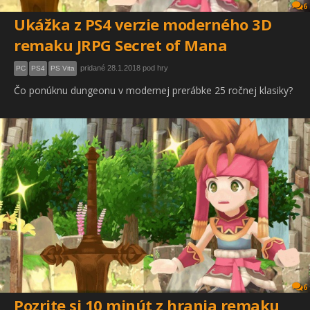
6
Ukážka z PS4 verzie moderného 3D
remaku JRPG Secret of Mana
pridané 28.1.2018 pod hry
PC
PS4
PS Vita
Čo ponúknu dungeonu v modernej prerábke 25 ročnej klasiky?
6
Pozrite si 10 minút z hrania remaku