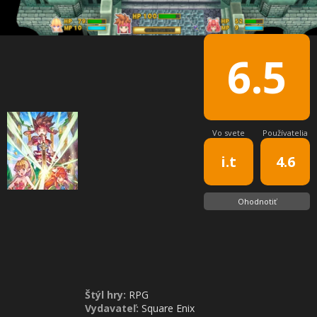
6.5
Vo svete
Používatelia
i.t
4.6
Ohodnotiť
Štýl hry:
RPG
Vydavateľ:
Square Enix