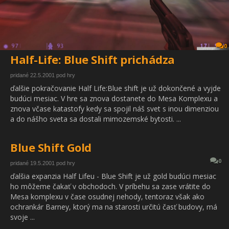
0
Half-Life: Blue Shift prichádza
pridané 22.5.2001 pod hry
ďalšie pokračovanie Half Life:Blue shift je už dokončené a vyjde
budúci mesiac. V hre sa znova dostanete do Mesa Komplexu a
znova včase katastofy kedy sa spojil náš svet s inou dimenziou
a do nášho sveta sa dostali mimozemské bytosti. ...
Blue Shift Gold
0
pridané 19.5.2001 pod hry
ďalšia expanzia Half Lifeu - Blue Shift je už gold budúci mesiac
ho môžeme čakať v obchodoch. V príbehu sa zase vrátite do
Mesa komplexu v čase osudnej nehody, tentoraz však ako
ochrankár Barney, ktorý ma na starosti určitú časť budovy, má
svoje ...