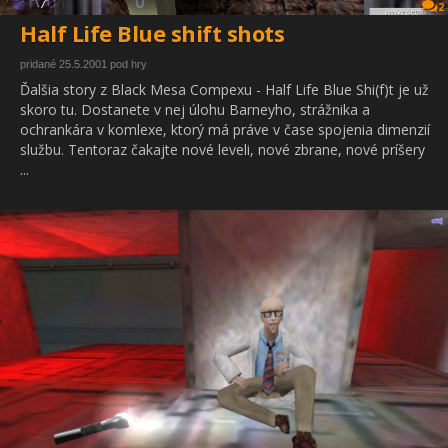
2
Half Life Blue shift shots
pridané 25.5.2001 pod hry
Ďalšia story z Black Mesa Compexu - Half Life Blue Shi(f)t je už
skoro tu. Dostanete v nej úlohu Barneyho, strážnika a
ochrankára v komlexe, ktorý má práve v čase spojenia dimenzií
službu. Tentoraz čakajte nové leveli, nové zbrane, nové príšery
...