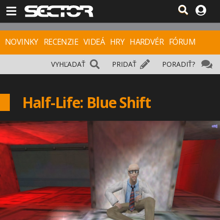
NOVINKY
RECENZIE
VIDEÁ
HRY
HARDVÉR
FÓRUM
VYHĽADAŤ
PRIDAŤ
PORADIŤ?
Half-Life: Blue Shift