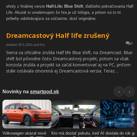
shoty z finálnej verzie
Half-Life: Blue Shift
, ďalšieho pokračovania Half
Life. Akurát si uvedomujem že hra je už trilógia, a pritom sú to tri
príbehy odohrávajúce sa súčastne, dosť originálne.
Dreamcastový Half life zrušený
0
pridané 30.5.2001 pod hry
Sierra sa oficiálne zrušila Half life Blue shift, na Dreamcast. Blue
shift bol pôvodne čisto Dreamcastový projekt, potom sa však
konzola zrušila a projekt sa začal konvertovať aj na PC, pričom
stále ostávala otvorená aj Dreamcastová verzia. Teraz ...