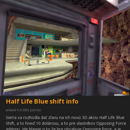
0
Half Life Blue shift info
pridané 5.6.2001 pod hry
Sierra sa rozhodla dať zľavu na ich novú 3D akciu Half Life Blue
Shift, a to hneď 10 dolárovu, a to pre vlastníkov Opposing Force
addonu. Ide hlavne o to že hra obsahuje Opposing force, a je