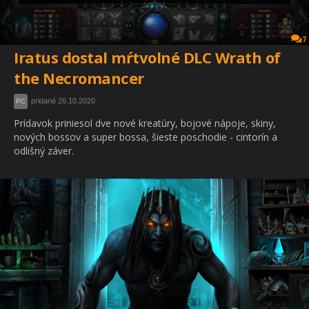
7
Iratus dostal mŕtvolné DLC Wrath of
the Necromancer
pridané 26.10.2020
PC
Prídavok priniesol dve nové kreatúry, bojové nápoje, skiny,
nových bossov a super bossa, šieste poschodie - cintorín a
odlišný záver.