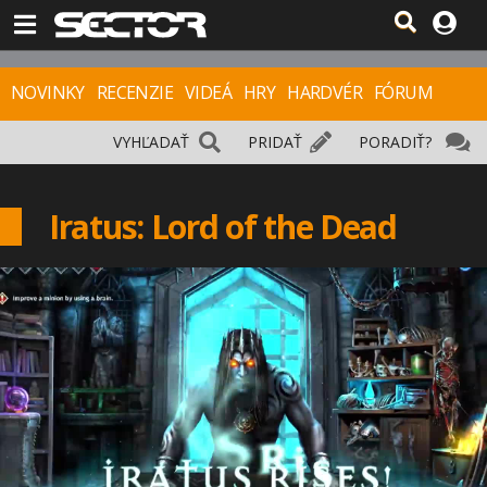
NOVINKY
RECENZIE
VIDEÁ
HRY
HARDVÉR
FÓRUM
VYHĽADAŤ
PRIDAŤ
PORADIŤ?
Iratus: Lord of the Dead