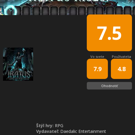
7.5
Vo svete
Používatelia
7.9
4.8
Ohodnotiť
Štýl hry:
RPG
Vydavateľ:
Daedalic Entertainment