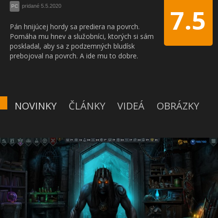
pridané 5.5.2020
PC
7.5
Pán hnijúcej hordy sa prediera na povrch.
Pomáha mu hnev a služobníci, ktorých si sám
poskladal, aby sa z podzemných bludísk
prebojoval na povrch. A ide mu to dobre.
NOVINKY
ČLÁNKY
VIDEÁ
OBRÁZKY