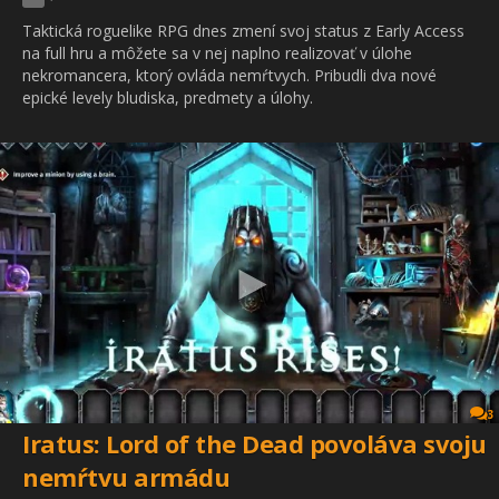
Taktická roguelike RPG dnes zmení svoj status z Early Access
na full hru a môžete sa v nej naplno realizovať v úlohe
nekromancera, ktorý ovláda nemŕtvych. Pribudli dva nové
epické levely bludiska, predmety a úlohy.
3
Iratus: Lord of the Dead povoláva svoju
nemŕtvu armádu