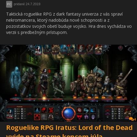
pridané 24.7.2019
PC
Taktická roguelike RPG z dark fantasy univerza z vás spraví
nekromancera, ktorý nadobúda nové schopnosti a z
pozostatkov svojich obetí buduje vojsko. Hra dnes vychádza vo
verzii s predbežným prístupom.
4
Roguelike RPG Iratus: Lord of the Dead
vyjde na Steame koncom júla