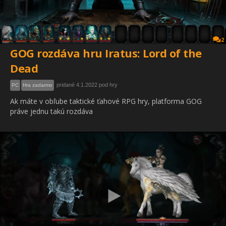
2
GOG rozdáva hru Iratus: Lord of the
Dead
pridané 4.1.2022 pod hry
PC
Hra zadarmo
Ak máte v obľube taktické ťahové RPG hry, platforma GOG
práve jednu takú rozdáva