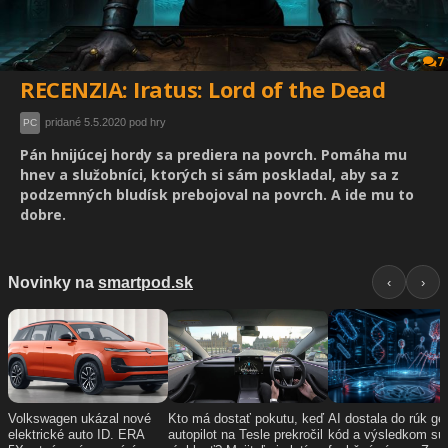
7
RECENZIA: Iratus: Lord of the Dead
pridané 5.5.2020 pod hry
PC
Pán hnijúcej hordy sa prediera na povrch. Pomáha mu
hnev a služobníci, ktorých si sám poskladal, aby sa z
podzemných bludísk prebojoval na povrch. A ide mu to
dobre.