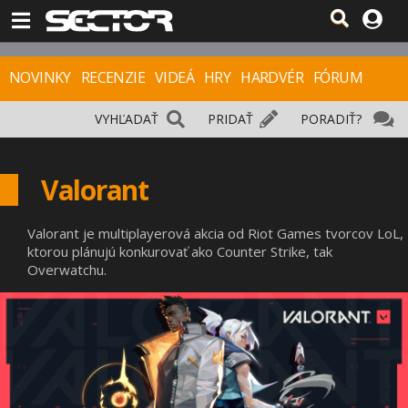
NOVINKY
RECENZIE
VIDEÁ
HRY
HARDVÉR
FÓRUM
VYHĽADAŤ
PRIDAŤ
PORADIŤ?
Valorant
Valorant je multiplayerová akcia od Riot Games tvorcov LoL,
ktorou plánujú konkurovať ako Counter Strike, tak
Overwatchu.