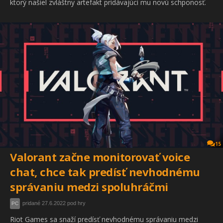
ktorý našiel zvláštny artefakt pridávajúci mu novú schponosť.
15
Valorant začne monitorovať voice
chat, chce tak predísť nevhodnému
správaniu medzi spoluhráčmi
pridané 27.6.2022 pod hry
PC
Riot Games sa snaží predísť nevhodnému správaniu medzi