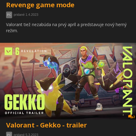
Revenge game mode
pridané 1.4.2023
PC
Valorant tiež nezabúda na prvý apríl a predstavuje nový herný
režim.
2
Valorant - Gekko - trailer
pridané 5.3.2023
PC