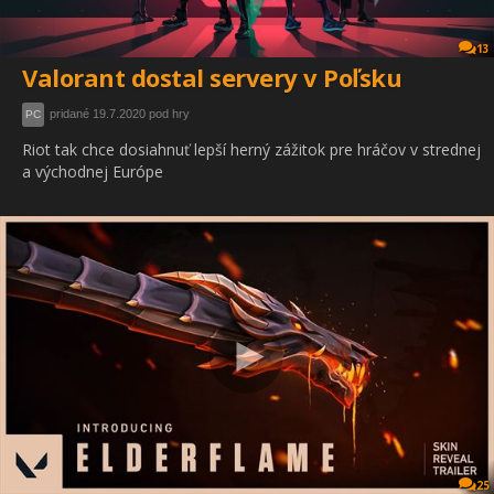
13
Valorant dostal servery v Poľsku
pridané 19.7.2020 pod hry
PC
Riot tak chce dosiahnuť lepší herný zážitok pre hráčov v strednej
a východnej Európe
25