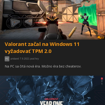
51
Valorant začal na Windows 11
vyžadovať TPM 2.0
pridané 7.9.2021 pod hry
PC
Na PC sa črtá nová éra. Možno éra bez cheaterov.