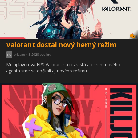
1
Valorant dostal nový herný režim
pridané 4.8.2020 pod hry
PC
Multiplayerová FPS Valorant sa rozrastá a okrem nového
agenta sme sa dočkali aj nového režimu