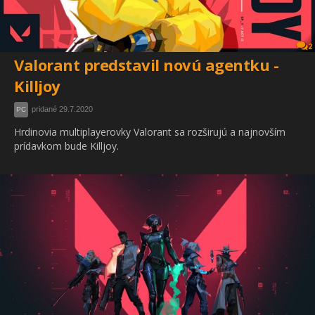
2
Valorant predstavil novú agentku -
Killjoy
pridané 29.7.2020
PC
Hrdinovia multiplayerovky Valorant sa rozširujú a najnovším
prídavkom bude Killjoy.