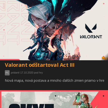
2
Valorant odštartoval Act III
pridané 17.10.2020 pod hry
PC
Nová mapa, nová postava a mnoho ďalších zmien priamo v hre