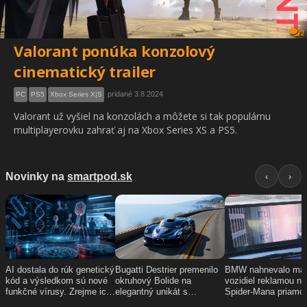
2
Valorant ponúka konzolový
cinematický trailer
pridané 3.8.2024
PC
PS5
Xbox Series X|S
Valorant už vyšiel na konzolách a môžete si tak populárnu
multiplayerovku zahrať aj na Xbox Series XS a PS5.