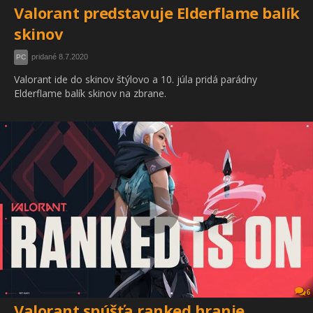
Valorant predstavuje Elderflame balík
skinov
pridané 8.7.2020
PC
Valorant ide do skinov štýlovo a 10. júla pridá parádny
Elderflame balík skinov na zbrane.
6
Valorant spúšťa ranked hranie