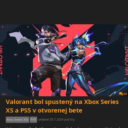
10
Valorant bol spustený na Xbox Series
XS a PS5 v otvorenej bete
pridané 26.7.2024 pod hry
Xbox Series X|S
PS5