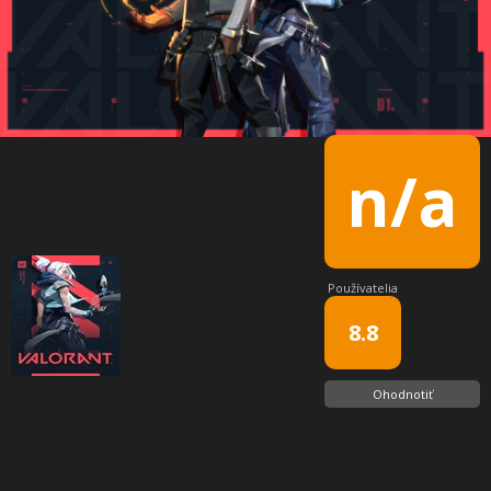
n/a
Používatelia
8.8
Ohodnotiť