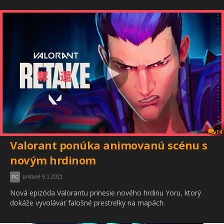
14
Valorant ponúka animovanú scénu s
novým hrdinom
pridané 9.1.2021
PC
Nová epizóda Valorantu prinesie nového hrdinu Yoru, ktorý
dokáže vyvolávať falošné prestrelky na mapách.