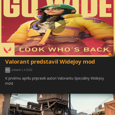
2
Valorant predstavil WideJoy mod
pridané 1.4.2022
PC
K prvému aprílu pripravili autori Valorantu špeciálny WideJoy
mód.