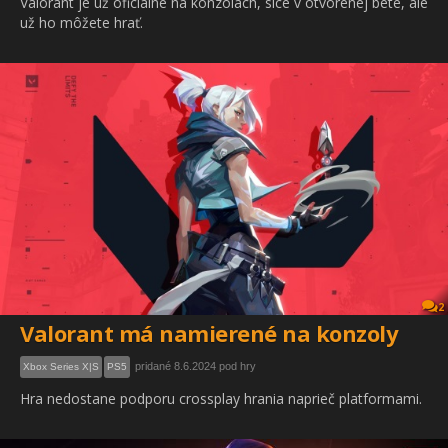
Valorant je už oficiálne na konzolách, síce v otvorenej bete, ale
už ho môžete hrať.
2
Valorant má namierené na konzoly
pridané 8.6.2024 pod hry
Xbox Series X|S
PS5
Hra nedostane podporu crossplay hrania naprieč platformami.