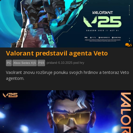
5
Valorant predstavil agenta Veto
pridané 6.10.2025 pod hry
PC
Xbox Series X|S
PS5
Vaolrant znovu rozširuje ponuku svojich hrdinov a tentoraz Veto
agentom.