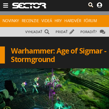
NOVINKY
RECENZIE
VIDEÁ
HRY
HARDVÉR
FÓRUM
VYHĽADAŤ
PRIDAŤ
PORADIŤ?
Warhammer: Age of Sigmar -
Stormground