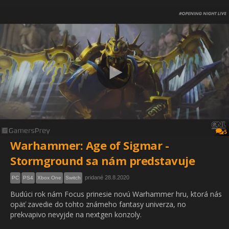
5
Warhammer: Age of Sigmar -
Stormground sa nám predstavuje
pridané 28.8.2020
PC
PS4
Xbox One
Switch
Budúci rok nám Focus prinesie novú Warhammer hru, ktorá nás
opäť zavedie do tohto známeho fantasy univerza, no
prekvapivo nevyjde na nextgen konzoly.