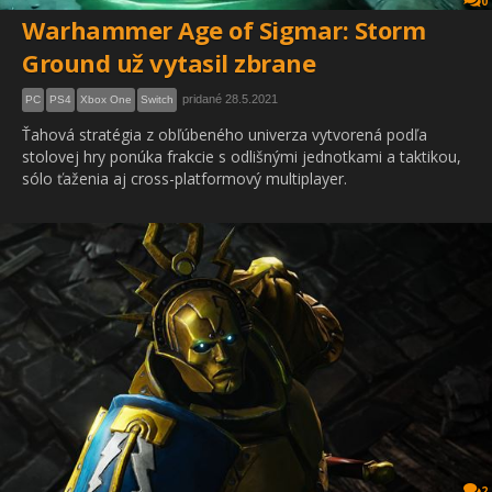
0
Warhammer Age of Sigmar: Storm
Ground už vytasil zbrane
pridané 28.5.2021
PC
PS4
Xbox One
Switch
Ťahová stratégia z obľúbeného univerza vytvorená podľa
stolovej hry ponúka frakcie s odlišnými jednotkami a taktikou,
sólo ťaženia aj cross-platformový multiplayer.
2