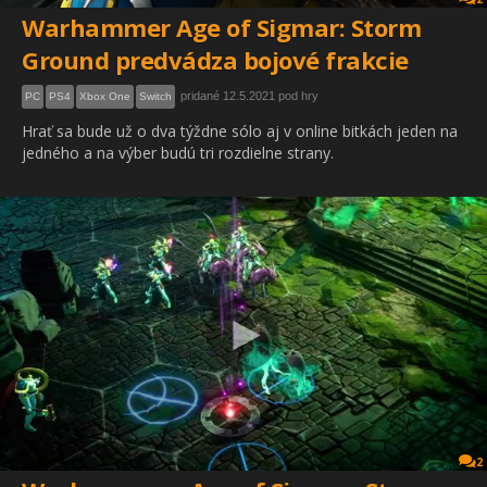
Warhammer Age of Sigmar: Storm
Ground predvádza bojové frakcie
pridané 12.5.2021 pod hry
PC
PS4
Xbox One
Switch
Hrať sa bude už o dva týždne sólo aj v online bitkách jeden na
jedného a na výber budú tri rozdielne strany.
2