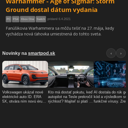
Warhammer - Age of Sigmar: Storm
Ground dostal dátum vydania
pridané 6.4.2021
PC
PS4
Xbox One
Switch
Fanúšikovia Warhammera sa môžu tešiť na 27. mája, kedy
vychádza nová ťahovka umiestnená do tohto sveta.