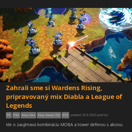
0
Zahrali sme si Wardens Rising,
pripravovaný mix Diabla a League of
Legends
pridané 16.9.2023 pod hry
PC
PS4
Xbox One
Xbox Series X|S
PS5
Ide o zaujímavú kombináciu MOBA a tower defensu s akciou.