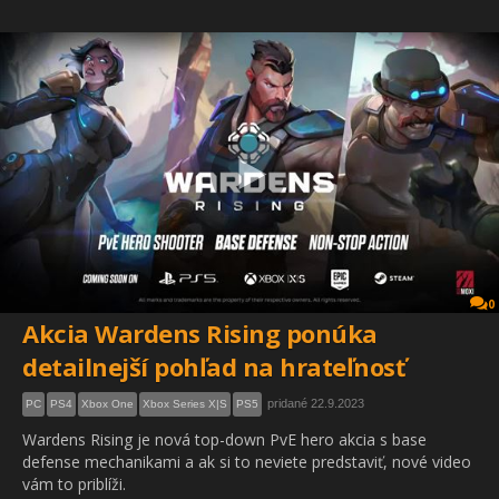
0
Akcia Wardens Rising ponúka
detailnejší pohľad na hrateľnosť
pridané 22.9.2023
PC
PS4
Xbox One
Xbox Series X|S
PS5
Wardens Rising je nová top-down PvE hero akcia s base
defense mechanikami a ak si to neviete predstaviť, nové video
vám to priblíži.