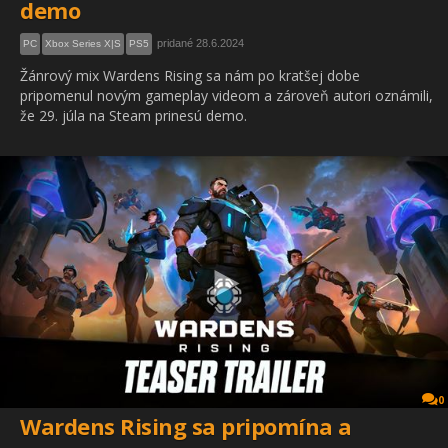
demo
pridané 28.6.2024
PC
Xbox Series X|S
PS5
Žánrový mix Wardens Rising sa nám po kratšej dobe
pripomenul novým gameplay videom a zároveň autori oznámili,
že 29. júla na Steam prinesú demo.
0
Wardens Rising sa pripomína a