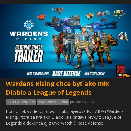
0
Wardens Rising chce byť ako mix
Diablo a League of Legends
pridané 3.8.2023
PC
PS4
Xbox One
Xbox Series X|S
PS5
Budúci rok vyjde top-down multiplayerová PvE ARPG Wardens
Rising, ktorá sa hrá ako Diablo, ale pridáva prvky z League of
Legends a dokonca aj z Overwatch či base defense.