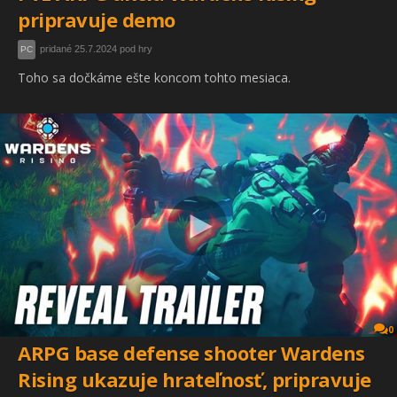
pripravuje demo
pridané 25.7.2024 pod hry
PC
Toho sa dočkáme ešte koncom tohto mesiaca.
0
ARPG base defense shooter Wardens
Rising ukazuje hrateľnosť, pripravuje