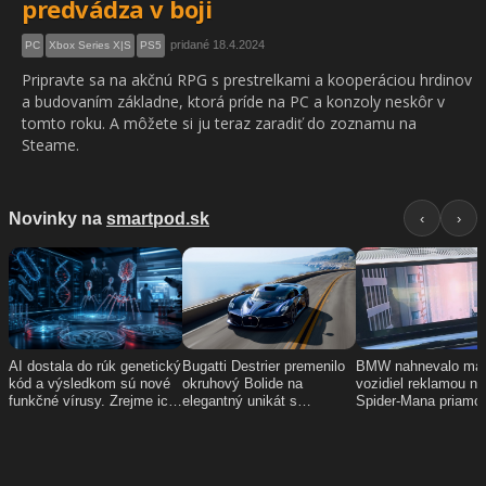
predvádza v boji
pridané 18.4.2024
PC
Xbox Series X|S
PS5
Pripravte sa na akčnú RPG s prestrelkami a kooperáciou hrdinov
a budovaním základne, ktorá príde na PC a konzoly neskôr v
tomto roku. A môžete si ju teraz zaradiť do zoznamu na
Steame.