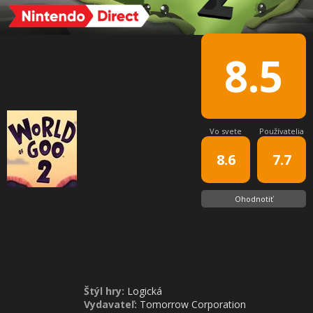
8.5
Vo svete
Používatelia
8.6
7.7
Ohodnotiť
Štýl hry:
Logická
Vydavateľ:
Tomorrow Corporation