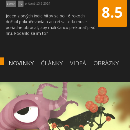
pridané 13.8.2024
Switch
PC
8.5
Jeden z prvých indie hitov sa po 16 rokoch
dočkal pokračovania a autori sa teda museli
poriadne obracať, aby mali šancu prekonať prvú
hru. Podarilo sa im to?
NOVINKY
ČLÁNKY
VIDEÁ
OBRÁZKY