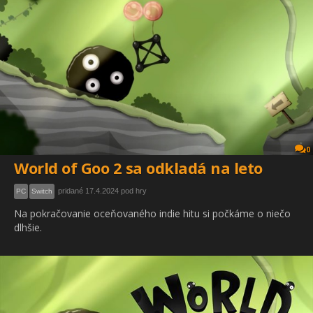
0
World of Goo 2 sa odkladá na leto
pridané 17.4.2024 pod hry
PC
Switch
Na pokračovanie oceňovaného indie hitu si počkáme o niečo
dlhšie.