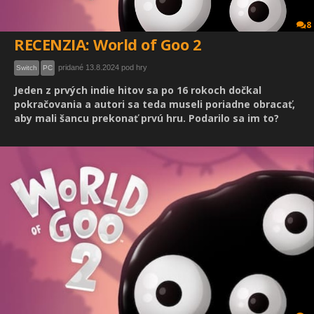
8
RECENZIA: World of Goo 2
pridané 13.8.2024 pod hry
Switch
PC
Jeden z prvých indie hitov sa po 16 rokoch dočkal
pokračovania a autori sa teda museli poriadne obracať,
aby mali šancu prekonať prvú hru. Podarilo sa im to?