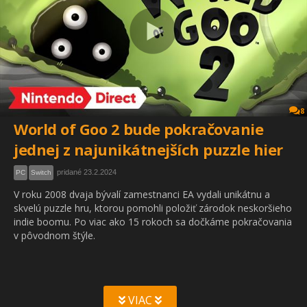
8
World of Goo 2 bude pokračovanie
jednej z najunikátnejších puzzle hier
pridané 23.2.2024
PC
Switch
V roku 2008 dvaja bývalí zamestnanci EA vydali unikátnu a
skvelú puzzle hru, ktorou pomohli položiť zárodok neskoršieho
indie boomu. Po viac ako 15 rokoch sa dočkáme pokračovania
v pôvodnom štýle.
VIAC