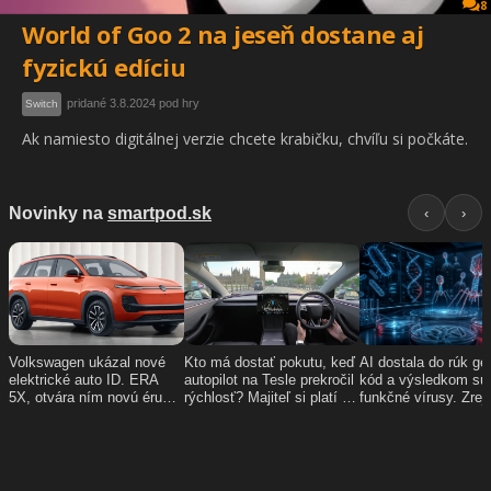
8
World of Goo 2 na jeseň dostane aj
fyzickú edíciu
pridané 3.8.2024 pod hry
Switch
Ak namiesto digitálnej verzie chcete krabičku, chvíľu si počkáte.