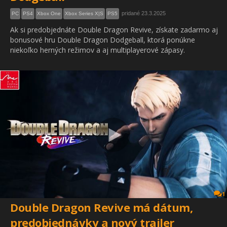
pridané 23.3.2025
PC
PS4
Xbox One
Xbox Series X|S
PS5
Ak si predobjednáte Double Dragon Revive, získate zadarmo aj
bonusové hru Double Dragon Dodgeball, ktorá ponúkne
niekoľko herných režimov a aj multiplayerové zápasy.
1
Double Dragon Revive má dátum,
predobjednávky a nový trailer