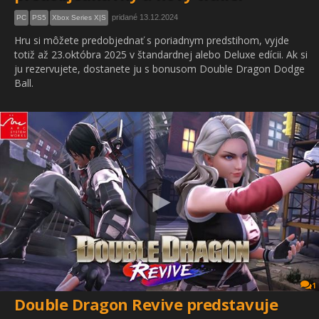
pridané 13.12.2024
PC
PS5
Xbox Series X|S
Hru si môžete predobjednať s poriadnym predstihom, vyjde
totiž až 23.októbra 2025 v štandardnej alebo Deluxe edícii. Ak si
ju rezervujete, dostanete ju s bonusom Double Dragon Dodge
Ball.
1
Double Dragon Revive predstavuje