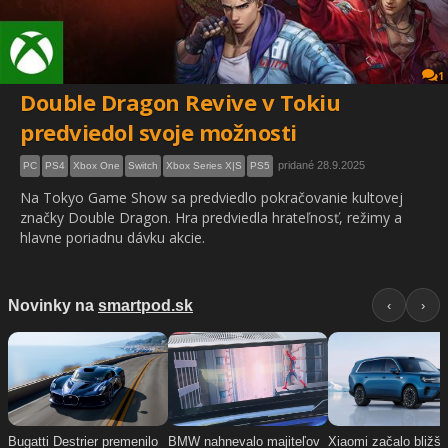
1
Double Dragon Revive v Tokiu
predviedol svoje možnosti
pridané 28.9.2025
PC
PS4
Xbox One
Switch
Xbox Series X|S
PS5
Na Tokyo Game Show sa predviedlo pokračovanie kultovej
značky Double Dragon. Hra predviedla hrateľnosť, režimy a
hlavne poriadnu dávku akcie.