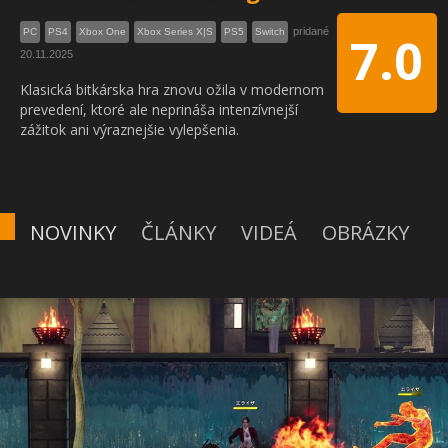
pridané
PC
PS4
Xbox One
Xbox Series X|S
PS5
Switch
7.0
20.11.2025
Klasická bitkárska hra znovu ožila v modernom
prevedení, ktoré ale neprináša intenzívnejší
zážitok ani výraznejšie vylepšenia.
NOVINKY
ČLÁNKY
VIDEÁ
OBRÁZKY