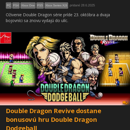
pridané 28.6.2025
PC
PS4
Xbox One
PS5
Xbox Series X|S
Oživenie Double Dragon série príde 23. októbra a dvaja
bojovníci sa znovu vydajú do ulíc.
3
Double Dragon Revive dostane
bonusovú hru Double Dragon
Dodgeball