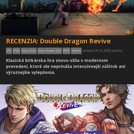
3
RECENZIA: Double Dragon Revive
pridané 20.11.2025 pod hry
PC
PS4
Xbox One
Xbox Series X|S
PS5
Switch
Klasická bitkárska hra znovu ožila v modernom
prevedení, ktoré ale neprináša intenzívnejší zážitok ani
výraznejšie vylepšenia.