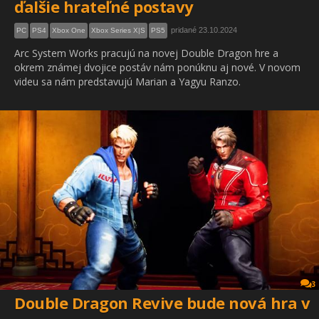
ďalšie hrateľné postavy
pridané 23.10.2024
PC
PS4
Xbox One
Xbox Series X|S
PS5
Arc System Works pracujú na novej Double Dragon hre a
okrem známej dvojice postáv nám ponúknu aj nové. V novom
videu sa nám predstavujú Marian a Yagyu Ranzo.
3
Double Dragon Revive bude nová hra v