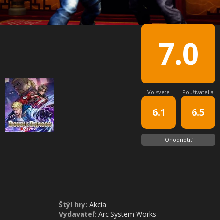
7.0
Vo svete
Používatelia
6.1
6.5
Ohodnotiť
Štýl hry:
Akcia
Vydavateľ:
Arc System Works