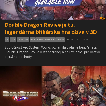
1
Double Dragon Revive je tu,
legendárna bitkárska hra ožíva v 3D
pridané 23.10.2025
PC
PS4
Xbox One
PS5
Xbox Series X|S
Switch
Spoločnosť Arc System Works oznámila vydanie beat 'em-up
Double Dragon Revive v štandardnej a deluxe edícii pre všetky
digitálne obchody.