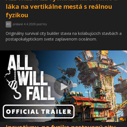
láka na vertikálne mestá s reálnou
fyzikou
pridané 4.4.2026 pod hry
PC
Originálny survival city builder stavia na kolabujúcich stavbách a
postapokalyptickom svete zaplavenom oceánom.
1