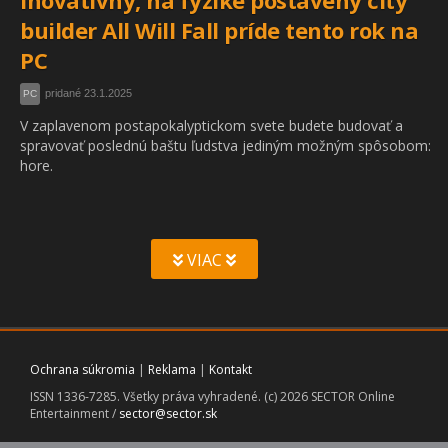
Inovatívny, na fyzike postavený city
builder All Will Fall príde tento rok na
PC
pridané 23.1.2025
PC
V zaplavenom postapokalyptickom svete budete budovať a
spravovať poslednú baštu ľudstva jediným možným spôsobom:
hore.
VIAC
Ochrana súkromia
|
Reklama
|
Kontakt
ISSN 1336-7285. Všetky práva vyhradené. (c) 2026 SECTOR Online
Entertainment /
sector@sector.sk