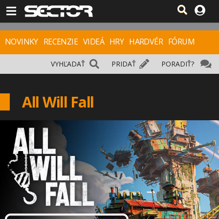
NOVINKY
RECENZIE
VIDEÁ
HRY
HARDVÉR
FÓRUM
VYHĽADAŤ
PRIDAŤ
PORADIŤ?
All Will Fall