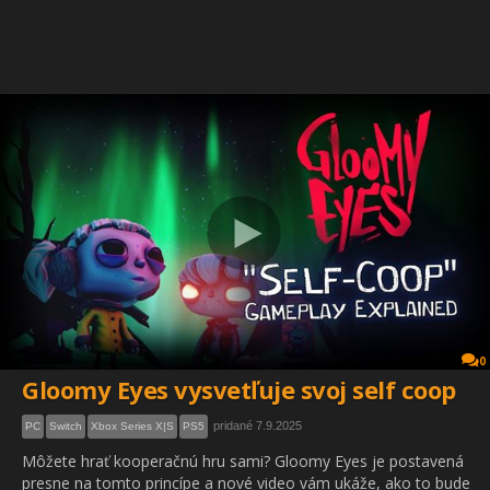
0
Gloomy Eyes vysvetľuje svoj self coop
pridané 7.9.2025
PC
Switch
Xbox Series X|S
PS5
Môžete hrať kooperačnú hru sami? Gloomy Eyes je postavená
presne na tomto princípe a nové video vám ukáže, ako to bude