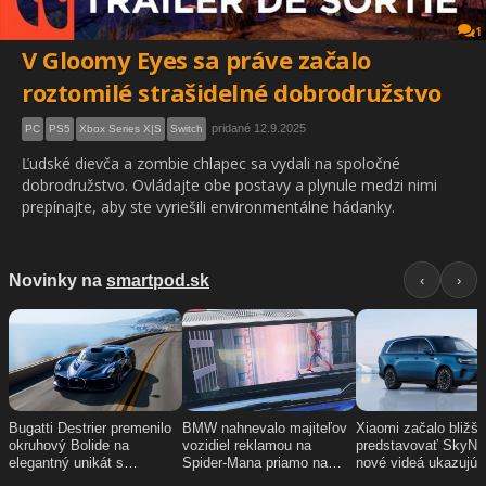
1
V Gloomy Eyes sa práve začalo
roztomilé strašidelné dobrodružstvo
pridané 12.9.2025
PC
PS5
Xbox Series X|S
Switch
Ľudské dievča a zombie chlapec sa vydali na spoločné
dobrodružstvo. Ovládajte obe postavy a plynule medzi nimi
prepínajte, aby ste vyriešili environmentálne hádanky.