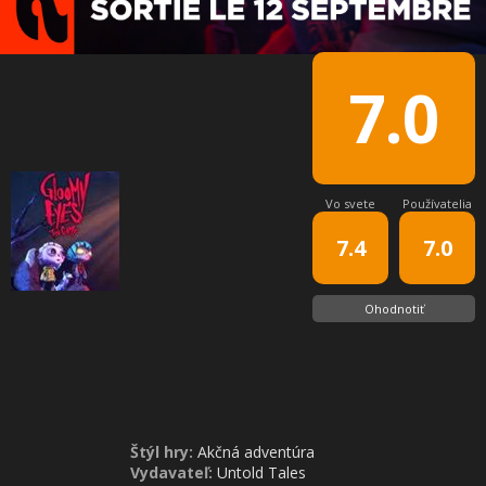
7.0
Vo svete
Používatelia
7.4
7.0
Ohodnotiť
Štýl hry:
Akčná adventúra
Vydavateľ:
Untold Tales