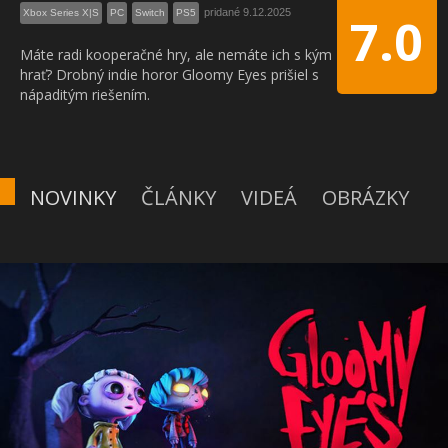
pridané 9.12.2025
Xbox Series X|S
PC
Switch
PS5
7.0
Máte radi kooperačné hry, ale nemáte ich s kým
hrať? Drobný indie horor Gloomy Eyes prišiel s
nápaditým riešením.
NOVINKY
ČLÁNKY
VIDEÁ
OBRÁZKY