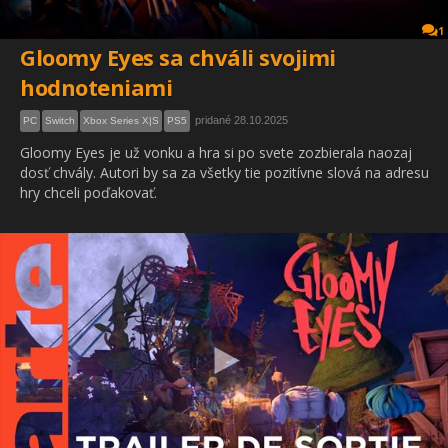
1
Gloomy Eyes sa chváli svojimi
hodnoteniami
pridané 28.10.2025
PC
Switch
Xbox Series X|S
PS5
Gloomy Eyes je už vonku a hra si po svete zozbierala naozaj
dosť chvály. Autori by sa za všetky tie pozitívne slová na adresu
hry chceli poďakovať.