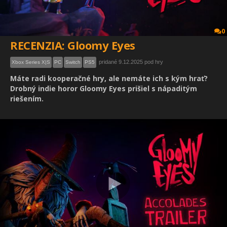
0
RECENZIA: Gloomy Eyes
pridané 9.12.2025 pod hry
Xbox Series X|S
PC
Switch
PS5
Máte radi kooperačné hry, ale nemáte ich s kým hrať?
Drobný indie horor Gloomy Eyes prišiel s nápaditým
riešením.