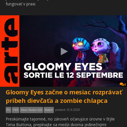
fungovať v praxi.
0
Gloomy Eyes začne o mesiac rozprávať
príbeh dievčaťa a zombie chlapca
pridané 15.8.2025
PC
PS5
Xbox Series X|S
Switch
Preskúmajte tajomné, no zároveň očarujúce úrovne v štýle
Tima Burtona, prepínajte sa medzi dvoma jedinečnými