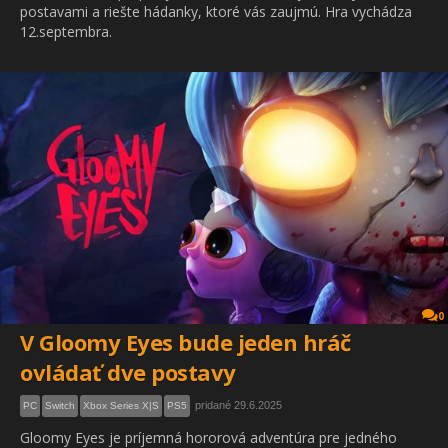
postavami a riešte hádanky, ktoré vás zaujmú. Hra vychádza
12.septembra.
0
V Gloomy Eyes bude jeden hráč
ovládať dve postavy
pridané 29.6.2025
PC
Switch
Xbox Series X|S
PS5
Gloomy Eyes je príjemná hororová adventúra pre jedného