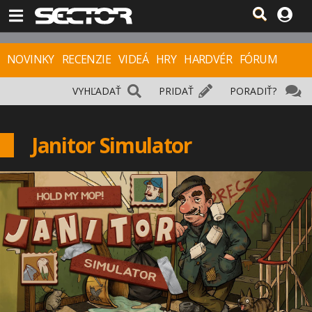
NOVINKY
RECENZIE
VIDEÁ
HRY
HARDVÉR
FÓRUM
VYHĽADAŤ
PRIDAŤ
PORADIŤ?
Janitor Simulator