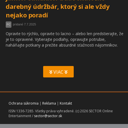
darebný údržbár, ktorý si ale vždy
nejako poradí
pridané 7.7.2025
PC
Opravte to rýchlo, opravte to lacno – alebo len predstierajte, že
je to opravené. Vytierajte podlahy, opravujte potrubie,
naháňajte potkany a prežite absurdné sťažnosti nájomníkov.
VIAC
Ochrana súkromia
|
Reklama
|
Kontakt
ISSN 1336-7285. Všetky práva vyhradené. (c) 2026 SECTOR Online
Entertainment /
sector@sector.sk