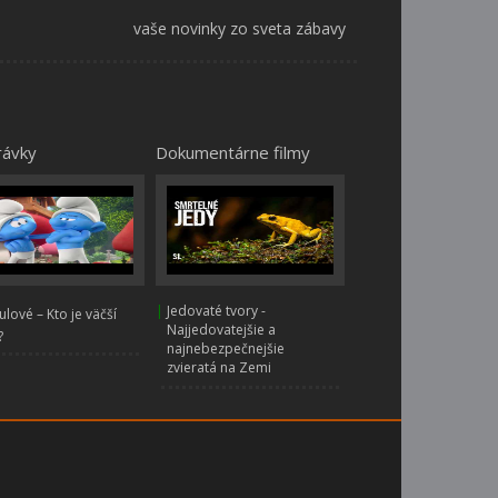
vaše novinky zo sveta zábavy
rávky
Dokumentárne filmy
|
Jedovaté tvory -
lové – Kto je väčší
Najjedovatejšie a
?
najnebezpečnejšie
zvieratá na Zemi