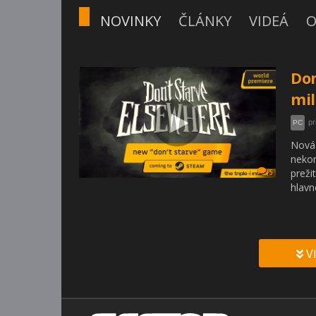
NOVINKY
ČLÁNKY
VIDEÁ
O
Don
mil
pr
PC
Nová 
nekom
preži
5
hlavn
V