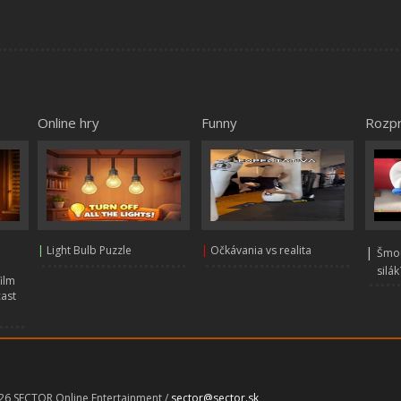
Online hry
Funny
Rozp
|
Light Bulb Puzzle
|
Očkávania vs realita
|
Šmou
silák
film
cast
026 SECTOR Online Entertainment /
sector@sector.sk