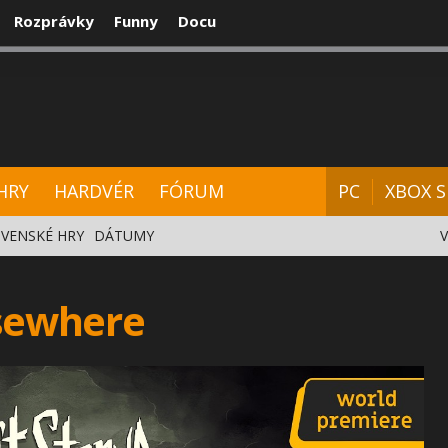
Rozprávky
Funny
Docu
CENZIE
VIDEÁ
HARDVÉR
FÓRUM
HRY
HARDVÉR
FÓRUM
PC
XBOX S
VENSKÉ HRY
DÁTUMY
lsewhere