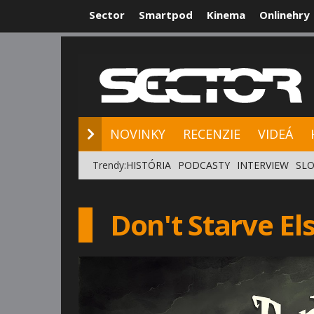
Sector
Smartpod
Kinema
Onlinehry
NOVINKY
RE
NOVINKY
RECENZIE
VIDEÁ
Trendy:
HISTÓRIA
PODCASTY
INTERVIEW
SLO
Don't Starve E