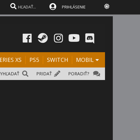
PRIHLÁSENIE
ERIES XS
PS5
SWITCH
MOBIL
VYHĽADAŤ
PRIDAŤ
PORADIŤ?