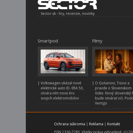
Sector.sk - hry, recenzie, novinky
Smartpod
Filmy
|
Volkswagen ukázal nové
|
O Golianovi, Tisovi a
elektrické auto ID. ERA 5X,
pravde o Slovenskom
otvára ním novú éru
štáte. Nový slovenský 
svojich elektromobilov
bude otvárať oči. Pod
Vertigo
Ochrana súkromia
|
Reklama
|
Kontakt
ISSN 1336-7285. Všetky práva vyhradené. (c) 2