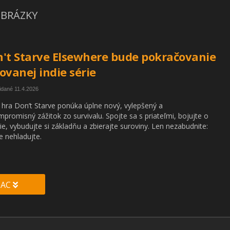
BRÁZKY
't Starve Elsewhere bude pokračovanie
ovanej indie série
idané 11.4.2026
hra Don’t Starve ponúka úplne nový, vylepšený a
promisný zážitok zo survivalu. Spojte sa s priateľmi, bojujte o
tie, vybudujte si základňu a zbierajte suroviny. Len nezabudnite:
e nehladujte.
IAC