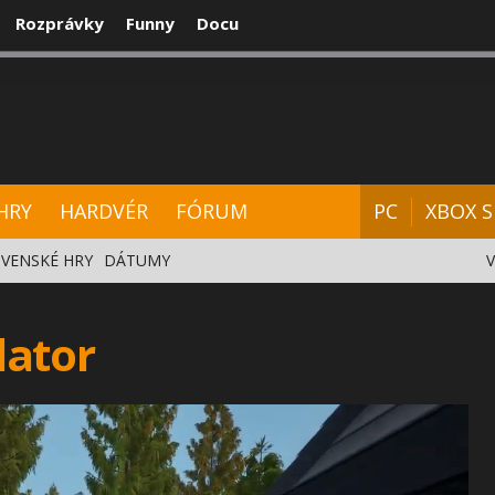
Rozprávky
Funny
Docu
CENZIE
VIDEÁ
HARDVÉR
FÓRUM
HRY
HARDVÉR
FÓRUM
PC
XBOX S
VENSKÉ HRY
DÁTUMY
lator