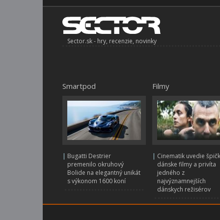
Sector.sk - hry, recenzie, novinky
Smartpod
Filmy
|
Bugatti Destrier
|
Cinematik uvedie špič
premenilo okruhový
dánske filmy a privíta
Bolide na elegantný unikát
jedného z
s výkonom 1600 koní
najvýznamnejších
dánskych režisérov