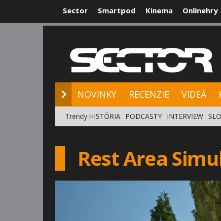
Sector
Smartpod
Kinema
Onlinehry
NOVINKY
RE
NOVINKY
RECENZIE
VIDEÁ
Trendy:
HISTÓRIA
PODCASTY
INTERVIEW
SLO
Rest Area Simu