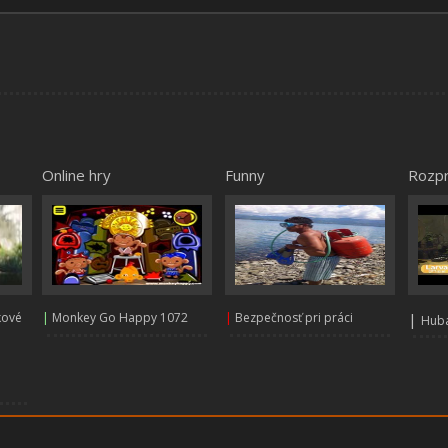
Online hry
Funny
Rozp
kové
|
Monkey Go Happy 1072
|
Bezpečnosť pri práci
|
Huba