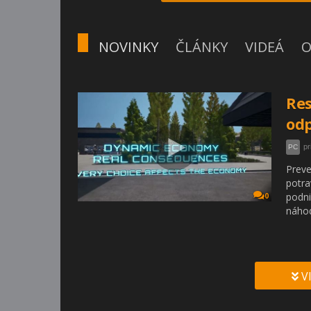
NOVINKY
ČLÁNKY
VIDEÁ
O
Res
odp
pr
PC
Preve
potra
podni
0
náhod
V