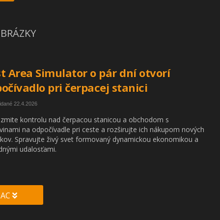
BRÁZKY
t Area Simulator o pár dní otvorí
očívadlo pri čerpacej stanici
idané 22.4.2026
zmite kontrolu nad čerpacou stanicou a obchodom s
vinami na odpočívadle pri ceste a rozširujte ich nákupom nových
kov. Spravujte živý svet formovaný dynamickou ekonomikou a
nými udalosťami.
IAC