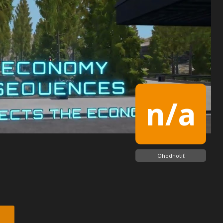
n/a
Ohodnotiť