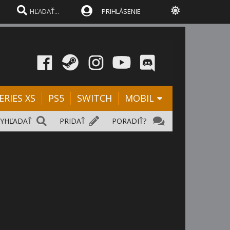
PRIHLÁSENIE
ERIES XS
PS5
SWITCH
MOBIL
VYHĽADAŤ
PRIDAŤ
PORADIŤ?