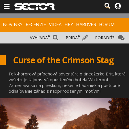
NOVINKY
RECENZIE
VIDEÁ
HRY
HARDVÉR
FÓRUM
VYHĽADAŤ
PRIDAŤ
PORADIŤ?
Curse of the Crimson Stag
Folk-hororová príbehová adventúra o tínedžerke Brit, ktorá
vyšetruje tajomstvá opusteného hotela Whiteroot.
Zameriava sa na prieskum, riešenie hádaniek a postupné
odhaľovanie záhad s nadprirodzenými motívmi.