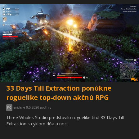
5
33 Days Till Extraction ponúkne
roguelike top-down akčnú RPG
pridané 9.5.2026 pod hry
PC
Three Whales Studio predstavilo roguelike titul 33 Days Till
Extraction s cyklom dňa a noci.