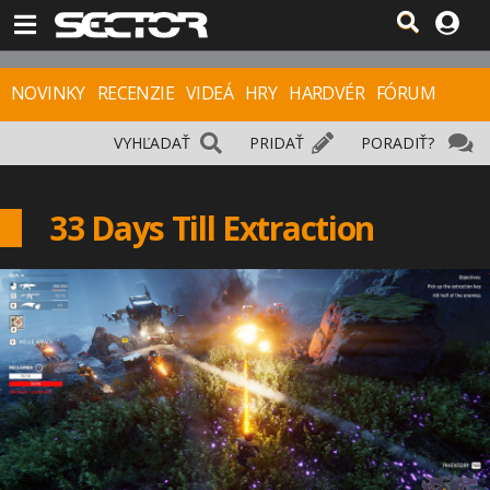
NOVINKY
RECENZIE
VIDEÁ
HRY
HARDVÉR
FÓRUM
VYHĽADAŤ
PRIDAŤ
PORADIŤ?
33 Days Till Extraction