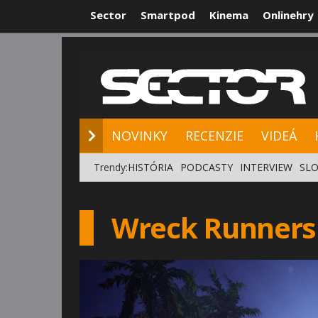
Sector
Smartpod
Kinema
Onlinehry
NOVINKY
RE
NOVINKY
RECENZIE
VIDEÁ
Trendy:
HISTÓRIA
PODCASTY
INTERVIEW
SLO
Wreck Runners