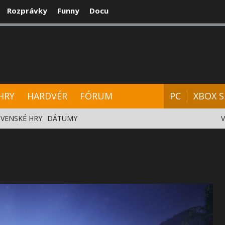
Rozprávky
Funny
Docu
CENZIE
VIDEÁ
HARDVÉR
FÓRUM
HRY
HARDVÉR
FÓRUM
PC
XBOX S
VENSKÉ HRY
DÁTUMY