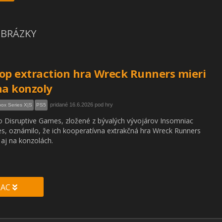
BRÁZKY
op extraction hra Wreck Runners mieri
na konzoly
pridané 16.6.2026 pod hry
ox Series X|S
PS5
o Disruptive Games, zložené z bývalých vývojárov Insomniac
, oznámilo, že ich kooperatívna extrakčná hra Wreck Runners
 aj na konzolách.
IAC