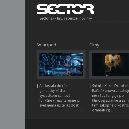
Sector.sk - hry, recenzie, novinky
Smartpod
Filmy
|
AI dostala do rúk
|
Snímka Kuko, Drobček
genetický kód a
Raťafák znovu zasahujú
výsledkom sú nové
nie vždy funguje po
funkčné vírusy. Zrejme ich
filmovej stránke a sem
svet nemá už teraz dosť.
tam zakopne o kostrb
dramaturgiu