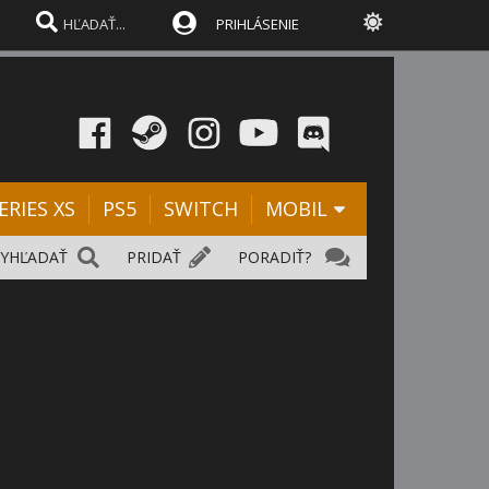
PRIHLÁSENIE
ERIES XS
PS5
SWITCH
MOBIL
VYHĽADAŤ
PRIDAŤ
PORADIŤ?