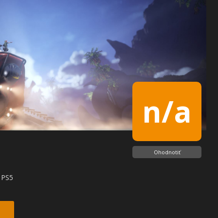
n/a
Ohodnotiť
 PS5