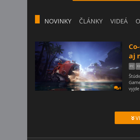
NOVINKY
ČLÁNKY
VIDEÁ
O
Co-
aj 
PC
Xb
Štúdi
Games
vyjde
0
V