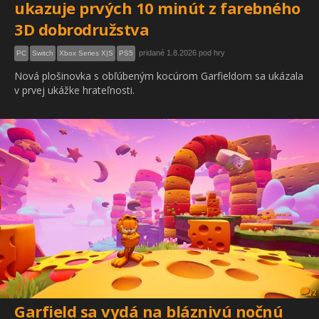
ukazuje prvých 10 minút z farebného
3D dobrodružstva
pridané 1.8.2026 pod hry
PC
Switch
Xbox Series X|S
PS5
Nová plošinovka s obľúbeným kocúrom Garfieldom sa ukázala
v prvej ukážke hrateľnosti.
2
Garfield sa vydá na bláznivú nočnú