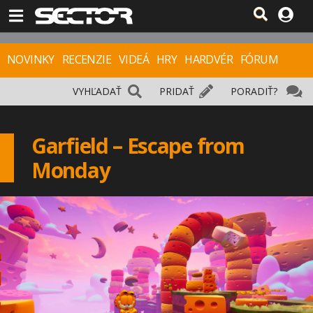
NOVINKY
RECENZIE
VIDEÁ
HRY
HARDVÉR
FÓRUM
VYHĽADAŤ
PRIDAŤ
PORADIŤ?
Garfield – Escape from
Monday