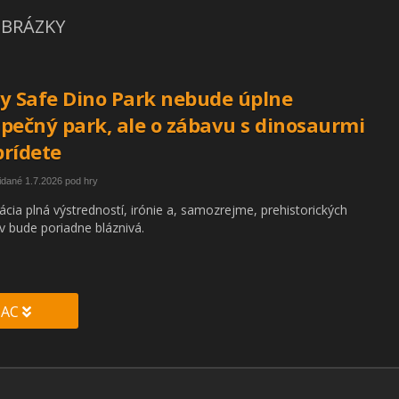
BRÁZKY
y Safe Dino Park nebude úplne
pečný park, ale o zábavu s dinosaurmi
rídete
idané 1.7.2026 pod hry
ácia plná výstredností, irónie a, samozrejme, prehistorických
v bude poriadne bláznivá.
IAC