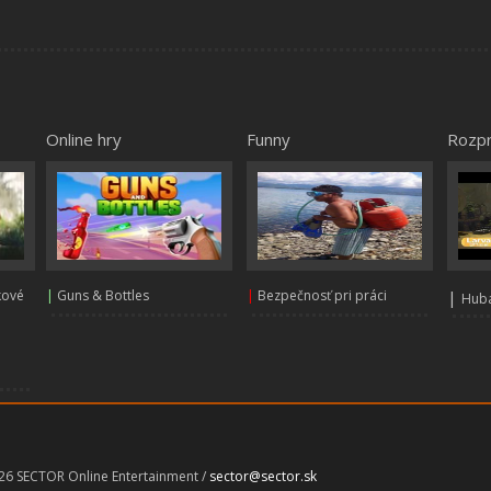
Online hry
Funny
Rozp
kové
|
Guns & Bottles
|
Bezpečnosť pri práci
|
Huba
026 SECTOR Online Entertainment /
sector@sector.sk