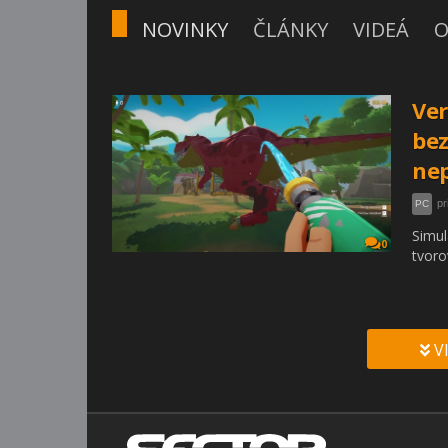
NOVINKY
ČLÁNKY
VIDEÁ
O
Ver
bez
nep
pr
PC
Simul
0
tvoro
V