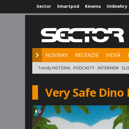
Sector
Smartpod
Kinema
Onlinehry
NOVINKY
RE
NOVINKY
RECENZIE
VIDEÁ
Trendy:
HISTÓRIA
PODCASTY
INTERVIEW
SLO
Very Safe Dino