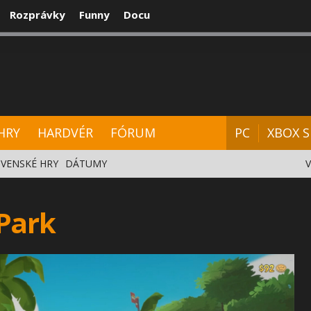
Rozprávky
Funny
Docu
CENZIE
VIDEÁ
HARDVÉR
FÓRUM
HRY
HARDVÉR
FÓRUM
PC
XBOX S
VENSKÉ HRY
DÁTUMY
 Park