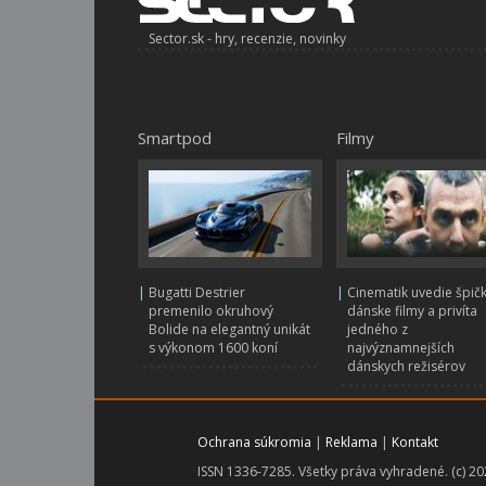
Sector.sk - hry, recenzie, novinky
Smartpod
Filmy
|
Bugatti Destrier
|
Cinematik uvedie špič
premenilo okruhový
dánske filmy a privíta
Bolide na elegantný unikát
jedného z
s výkonom 1600 koní
najvýznamnejších
dánskych režisérov
Ochrana súkromia
|
Reklama
|
Kontakt
ISSN 1336-7285. Všetky práva vyhradené. (c) 2