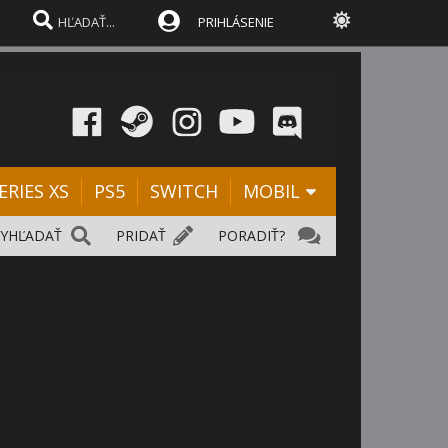
PRIHLÁSENIE
ERIES XS
PS5
SWITCH
MOBIL
VYHĽADAŤ
PRIDAŤ
PORADIŤ?