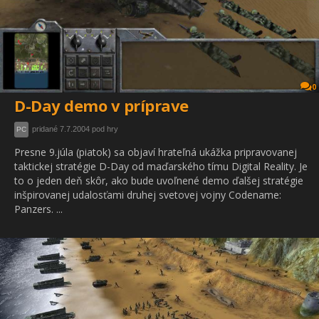
0
D-Day demo v príprave
pridané 7.7.2004 pod hry
PC
Presne 9.júla (piatok) sa objaví hrateľná ukážka pripravovanej
taktickej stratégie D-Day od maďarského tímu Digital Reality. Je
to o jeden deň skôr, ako bude uvoľnené demo ďalšej stratégie
inšpirovanej udalosťami druhej svetovej vojny Codename:
Panzers. ...