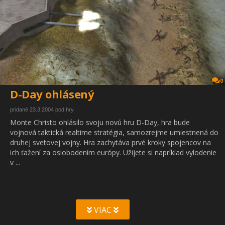
0
D-Day ohlásený
pridané 23.3.2004 pod hry
Monte Christo ohlásilo svoju novú hru D-Day, hra bude
vojnová taktická realtime stratégia, samozrejme umiestnená do
druhej svetovej vojny. Hra zachytáva prvé kroky spojencov na
ich ťažení za oslobodením európy. Užijete si napríklad vylodenie
v ...
VIAC