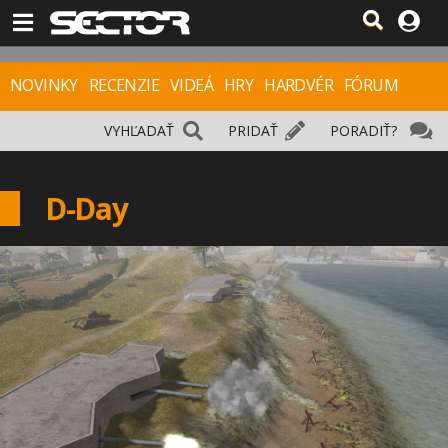
NOVINKY
RECENZIE
VIDEÁ
HRY
HARDVÉR
FÓRUM
VYHĽADAŤ
PRIDAŤ
PORADIŤ?
D-Day