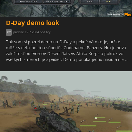
0
D-Day demo look
pridané 12.7.2004 pod hry
PC
Tak som si pozrel demo na D-Day a pekné vám to je, určite
môže s detailnosťou súperiť s Codename: Panzers. Hra je nová
záležitosť od tvorcov Desert Rats vs Afrika Korps a pokrok vo
všetkých smeroch je aj vidieť. Demo ponúka jednu misiu a nie ...