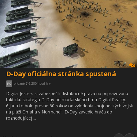
3
D-Day oficiálna stránka spustená
pridané 7.6.2004 pod hry
PC
Digital Jesters si zabezpečili distribučné práva na pripravovanú
taktickú stratégiu D-Day od maďarského tímu Digital Reality.
6.júna to bolo presne 60 rokov od vylodenia spojeneckých vojsk
na pláži Omaha v Normandii. D-Day zavedie hráča do
rozhodujúcej ...